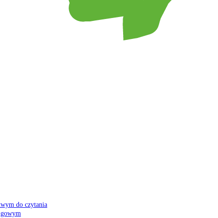
atwym do czytania
 migowym