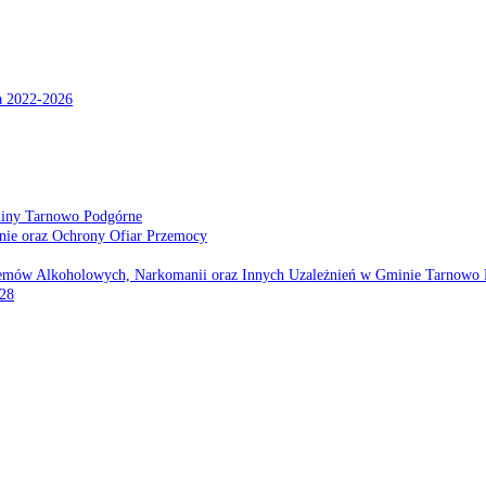
a 2022-2026
miny Tarnowo Podgórne
nie oraz Ochrony Ofiar Przemocy
emów Alkoholowych, Narkomanii oraz Innych Uzależnień w Gminie Tarnowo 
028