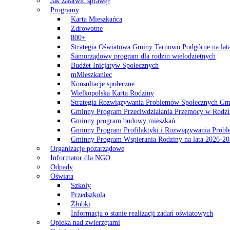
Jak załatwić sprawę?
Programy
Karta Mieszkańca
Zdrowotne
800+
Strategia Oświatowa Gminy Tarnowo Podgórne na lat
Samorządowy program dla rodzin wielodzietnych
Budżet Inicjatyw Społecznych
mMieszkaniec
Konsultacje społeczne
Wielkopolska Karta Rodziny
Strategia Rozwiązywania Problemów Społecznych G
Gminny Program Przeciwdziałania Przemocy w Rodzi
Gminny program budowy mieszkań
Gminny Program Profilaktyki i Rozwiązywania Probl
Gminny Program Wspierania Rodziny na lata 2026-2
Organizacje pozarządowe
Informator dla NGO
Odpady
Oświata
Szkoły
Przedszkola
Żłobki
Informacja o stanie realizacji zadań oświatowych
Opieka nad zwierzętami