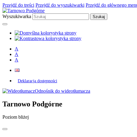
Przejdź do treści
Przejdź do wyszukiwarki
Przejdź do głównego men
Wyszukiwarka
A
A
A
Deklaracja dostępności
Odnośnik do wideotłumacza
Tarnowo Podgórne
Poziom bliżej