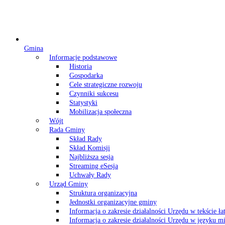
Gmina
Informacje podstawowe
Historia
Gospodarka
Cele strategiczne rozwoju
Czynniki sukcesu
Statystyki
Mobilizacja społeczna
Wójt
Rada Gminy
Skład Rady
Skład Komisji
Najbliższa sesja
Streaming eSesja
Uchwały Rady
Urząd Gminy
Struktura organizacyjna
Jednostki organizacyjne gminy
Informacja o zakresie działalności Urzędu w tekście ł
Informacja o zakresie działalności Urzędu w języku