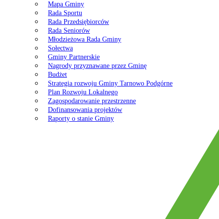
Mapa Gminy
Rada Sportu
Rada Przedsiębiorców
Rada Seniorów
Młodzieżowa Rada Gminy
Sołectwa
Gminy Partnerskie
Nagrody przyznawane przez Gminę
Budżet
Strategia rozwoju Gminy Tarnowo Podgórne
Plan Rozwoju Lokalnego
Zagospodarowanie przestrzenne
Dofinansowania projektów
Raporty o stanie Gminy