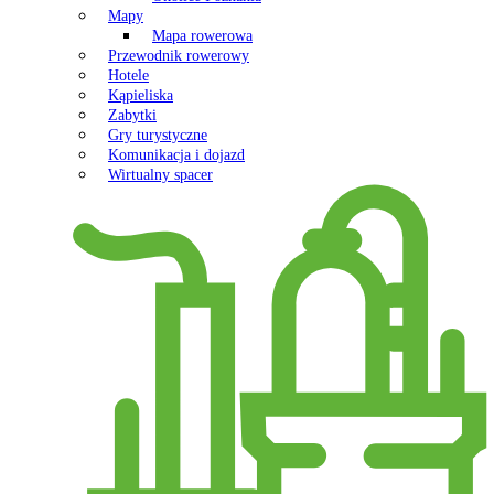
Mapy
Mapa rowerowa
Przewodnik rowerowy
Hotele
Kąpieliska
Zabytki
Gry turystyczne
Komunikacja i dojazd
Wirtualny spacer