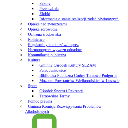
Szkoły
Przedszkola
Żłobki
Informacja o stanie realizacji zadań oświatowych
Opieka nad zwierzętami
Opieka zdrowotna
Ochrona środowiska
Rolnictwo
Regulaminy konkursów/imprez
Harmonogram wywozu odpadów
Komunikacja publiczna
Kultura
Gminny Ośrodek Kultury SEZAM
Pałac Jankowice
Biblioteka Publiczna Gminy Tarnowo Podgórne
Muzeum Powstańców Wielkopolskich w Lusowie
Sport
Ośrodek Sportu i Rekreacji
Tarnowskie Termy
Pomoc prawna
Gminna Komisja Rozwiązywania Problemów
Alkoholowych