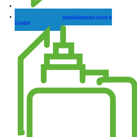
Zadaj pytanie Wójtowi
Zarezerwuj wizytę w
Urzędzie