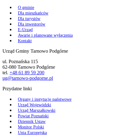
O gminie
Dla mieszkańców
Dla turystów
Dla inwestorów
E-Urząd
Awarie i planowane wyłączenia
Kontakt
Urząd Gminy Tarnowo Podgórne
ul. Poznańska 115
62-080 Tarnowo Podgórne
tel.
+48 61 89 59 200
ug@tarnowo-podgorne.pl
Przydatne linki
Organy i instytucje państwowe
Urząd Wojewódzki
Urząd Marszałkowski
Powiat Poznański
Dziennik Ustaw
Monitor Polski
Unia Europejska