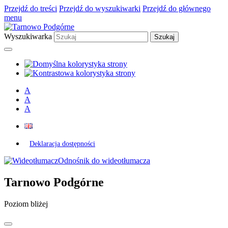
Przejdź do treści
Przejdź do wyszukiwarki
Przejdź do głównego
menu
Wyszukiwarka
A
A
A
Deklaracja dostępności
Odnośnik do wideotłumacza
Tarnowo Podgórne
Poziom bliżej