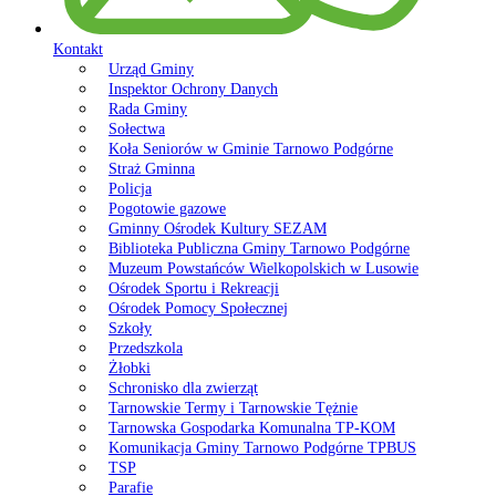
Kontakt
Urząd Gminy
Inspektor Ochrony Danych
Rada Gminy
Sołectwa
Koła Seniorów w Gminie Tarnowo Podgórne
Straż Gminna
Policja
Pogotowie gazowe
Gminny Ośrodek Kultury SEZAM
Biblioteka Publiczna Gminy Tarnowo Podgórne
Muzeum Powstańców Wielkopolskich w Lusowie
Ośrodek Sportu i Rekreacji
Ośrodek Pomocy Społecznej
Szkoły
Przedszkola
Żłobki
Schronisko dla zwierząt
Tarnowskie Termy i Tarnowskie Tężnie
Tarnowska Gospodarka Komunalna TP-KOM
Komunikacja Gminy Tarnowo Podgórne TPBUS
TSP
Parafie