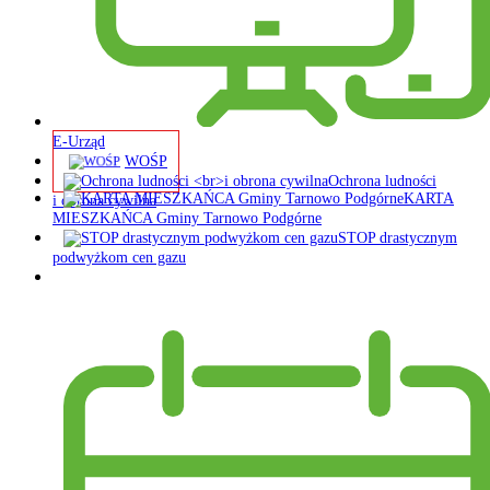
E-Urząd
WOŚP
Ochrona ludności
KARTA
i obrona cywilna
MIESZKAŃCA Gminy Tarnowo Podgórne
STOP drastycznym
podwyżkom cen gazu