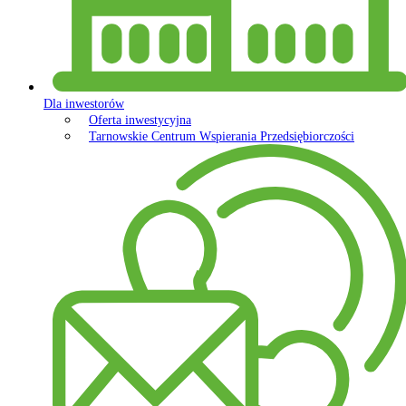
Dla inwestorów
Oferta inwestycyjna
Tarnowskie Centrum Wspierania Przedsiębiorczości