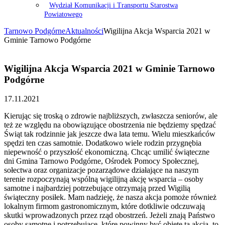
Wydział Komunikacji i Transportu Starostwa
Powiatowego
Tarnowo Podgórne
Aktualności
Wigilijna Akcja Wsparcia 2021 w
Gminie Tarnowo Podgórne
Wigilijna Akcja Wsparcia 2021 w Gminie Tarnowo
Podgórne
17.11.2021
Kierując się troską o zdrowie najbliższych, zwłaszcza seniorów, ale
też ze względu na obowiązujące obostrzenia nie będziemy spędzać
Świąt tak rodzinnie jak jeszcze dwa lata temu. Wielu mieszkańców
spędzi ten czas samotnie. Dodatkowo wiele rodzin przygnębia
niepewność o przyszłość ekonomiczną. Chcąc umilić świąteczne
dni Gmina Tarnowo Podgórne, Ośrodek Pomocy Społecznej,
sołectwa oraz organizacje pozarządowe działające na naszym
terenie rozpoczynają wspólną wigilijną akcję wsparcia – osoby
samotne i najbardziej potrzebujące otrzymają przed Wigilią
świąteczny posiłek. Mam nadzieję, że nasza akcja pomoże również
lokalnym firmom gastronomicznym, które dotkliwie odczuwają
skutki wprowadzonych przez rząd obostrzeń. Jeżeli znają Państwo
osoby samotne i potrzebujące, które powinny być objęte tą akcją, to