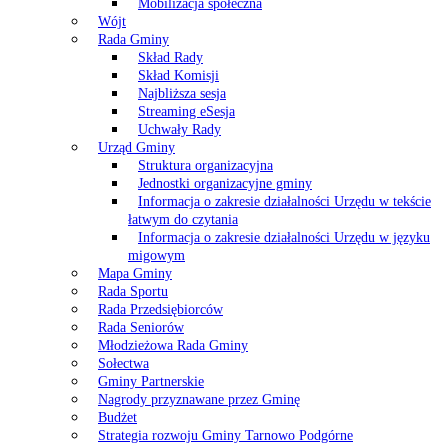
Mobilizacja społeczna
Wójt
Rada Gminy
Skład Rady
Skład Komisji
Najbliższa sesja
Streaming eSesja
Uchwały Rady
Urząd Gminy
Struktura organizacyjna
Jednostki organizacyjne gminy
Informacja o zakresie działalności Urzędu w tekście
łatwym do czytania
Informacja o zakresie działalności Urzędu w języku
migowym
Mapa Gminy
Rada Sportu
Rada Przedsiębiorców
Rada Seniorów
Młodzieżowa Rada Gminy
Sołectwa
Gminy Partnerskie
Nagrody przyznawane przez Gminę
Budżet
Strategia rozwoju Gminy Tarnowo Podgórne