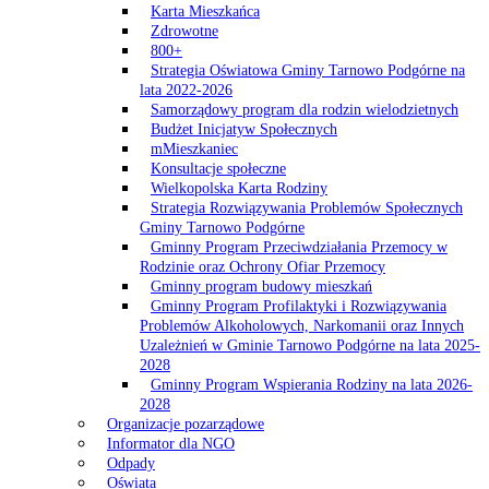
Karta Mieszkańca
Zdrowotne
800+
Strategia Oświatowa Gminy Tarnowo Podgórne na
lata 2022-2026
Samorządowy program dla rodzin wielodzietnych
Budżet Inicjatyw Społecznych
mMieszkaniec
Konsultacje społeczne
Wielkopolska Karta Rodziny
Strategia Rozwiązywania Problemów Społecznych
Gminy Tarnowo Podgórne
Gminny Program Przeciwdziałania Przemocy w
Rodzinie oraz Ochrony Ofiar Przemocy
Gminny program budowy mieszkań
Gminny Program Profilaktyki i Rozwiązywania
Problemów Alkoholowych, Narkomanii oraz Innych
Uzależnień w Gminie Tarnowo Podgórne na lata 2025-
2028
Gminny Program Wspierania Rodziny na lata 2026-
2028
Organizacje pozarządowe
Informator dla NGO
Odpady
Oświata