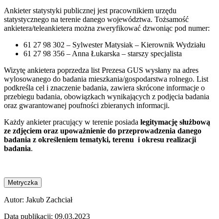
Ankieter statystyki publicznej jest pracownikiem urzędu
statystycznego na terenie danego województwa. Tożsamość
ankietera/teleankietera można zweryfikować dzwoniąc pod numer:
61 27 98 302 – Sylwester Matysiak – Kierownik Wydziału
61 27 98 356 – Anna Łukarska – starszy specjalista
Wizytę ankietera poprzedza list Prezesa GUS wysłany na adres
wylosowanego do badania mieszkania/gospodarstwa rolnego. List
podkreśla cel i znaczenie badania, zawiera skrócone informacje o
przebiegu badania, obowiązkach wynikających z podjęcia badania
oraz gwarantowanej poufności zbieranych informacji.
Każdy ankieter pracujący w terenie posiada
legitymację służbową
ze zdjęciem oraz upoważnienie do przeprowadzenia danego
badania z określeniem tematyki, terenu i okresu realizacji
badania
.
Metryczka
Autor:
Jakub Zachciał
Data publikacji:
09.03.2023