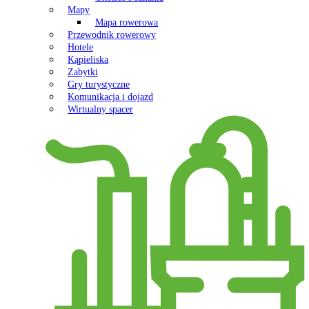
Mapy
Mapa rowerowa
Przewodnik rowerowy
Hotele
Kąpieliska
Zabytki
Gry turystyczne
Komunikacja i dojazd
Wirtualny spacer