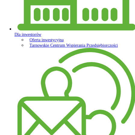
Dla inwestorów
Oferta inwestycyjna
Tarnowskie Centrum Wspierania Przedsiębiorczości