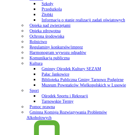
Szkoły
Przedszkola
Żłobki
Informacja o stanie realizacji zadań oświatowych
Opieka nad zwierzętami
Opieka zdrowotna
Ochrona środowiska
Rolnictwo
Regulaminy konkursów/imprez
Harmonogram wywozu odpadów
Komunikacja publiczna
Kultura
Gminny Ośrodek Kultury SEZAM
Pałac Jankowice
Biblioteka Publiczna Gminy Tarnowo Podgórne
Muzeum Powstańców Wielkopolskich w Lusowie
Sport
Ośrodek Sportu i Rekreacji
Tarnowskie Termy
Pomoc prawna
Gminna Komisja Rozwiązywania Problemów
Alkoholowych