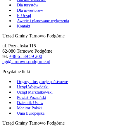
Dla turystów
Dla inwestorów
E-Urząd
Awarie i planowane wyłączenia
Kontakt
Urząd Gminy Tarnowo Podgórne
ul. Poznańska 115
62-080 Tarnowo Podgórne
tel.
+48 61 89 59 200
ug@tarnowo-podgorne.pl
Przydatne linki
Organy i instytucje państwowe
Urząd Wojewódzki
Urząd Marszałkowski
Powiat Poznański
Dziennik Ustaw
Monitor Polski
Unia Europejska
Urząd Gminy Tarnowo Podgórne