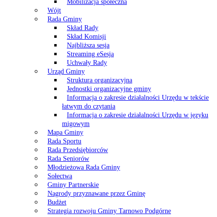
Mobilizacja społeczna
Wójt
Rada Gminy
Skład Rady
Skład Komisji
Najbliższa sesja
Streaming eSesja
Uchwały Rady
Urząd Gminy
Struktura organizacyjna
Jednostki organizacyjne gminy
Informacja o zakresie działalności Urzędu w tekście
łatwym do czytania
Informacja o zakresie działalności Urzędu w języku
migowym
Mapa Gminy
Rada Sportu
Rada Przedsiębiorców
Rada Seniorów
Młodzieżowa Rada Gminy
Sołectwa
Gminy Partnerskie
Nagrody przyznawane przez Gminę
Budżet
Strategia rozwoju Gminy Tarnowo Podgórne