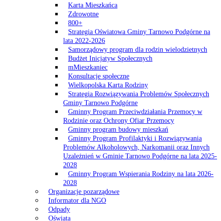
Karta Mieszkańca
Zdrowotne
800+
Strategia Oświatowa Gminy Tarnowo Podgórne na
lata 2022-2026
Samorządowy program dla rodzin wielodzietnych
Budżet Inicjatyw Społecznych
mMieszkaniec
Konsultacje społeczne
Wielkopolska Karta Rodziny
Strategia Rozwiązywania Problemów Społecznych
Gminy Tarnowo Podgórne
Gminny Program Przeciwdziałania Przemocy w
Rodzinie oraz Ochrony Ofiar Przemocy
Gminny program budowy mieszkań
Gminny Program Profilaktyki i Rozwiązywania
Problemów Alkoholowych, Narkomanii oraz Innych
Uzależnień w Gminie Tarnowo Podgórne na lata 2025-
2028
Gminny Program Wspierania Rodziny na lata 2026-
2028
Organizacje pozarządowe
Informator dla NGO
Odpady
Oświata