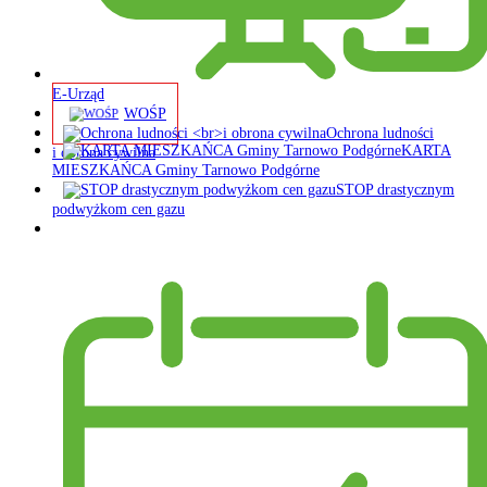
E-Urząd
WOŚP
Ochrona ludności
KARTA
i obrona cywilna
MIESZKAŃCA Gminy Tarnowo Podgórne
STOP drastycznym
podwyżkom cen gazu