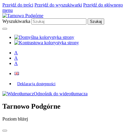
Przejdź do treści
Przejdź do wyszukiwarki
Przejdź do głównego
menu
Wyszukiwarka
A
A
A
Deklaracja dostępności
Odnośnik do wideotłumacza
Tarnowo Podgórne
Poziom bliżej