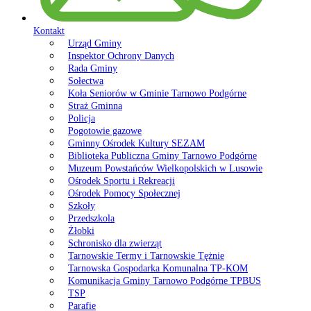
Kontakt
Urząd Gminy
Inspektor Ochrony Danych
Rada Gminy
Sołectwa
Koła Seniorów w Gminie Tarnowo Podgórne
Straż Gminna
Policja
Pogotowie gazowe
Gminny Ośrodek Kultury SEZAM
Biblioteka Publiczna Gminy Tarnowo Podgórne
Muzeum Powstańców Wielkopolskich w Lusowie
Ośrodek Sportu i Rekreacji
Ośrodek Pomocy Społecznej
Szkoły
Przedszkola
Żłobki
Schronisko dla zwierząt
Tarnowskie Termy i Tarnowskie Tężnie
Tarnowska Gospodarka Komunalna TP-KOM
Komunikacja Gminy Tarnowo Podgórne TPBUS
TSP
Parafie