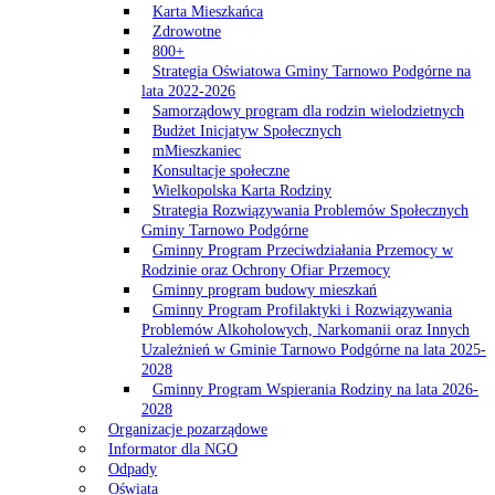
Karta Mieszkańca
Zdrowotne
800+
Strategia Oświatowa Gminy Tarnowo Podgórne na
lata 2022-2026
Samorządowy program dla rodzin wielodzietnych
Budżet Inicjatyw Społecznych
mMieszkaniec
Konsultacje społeczne
Wielkopolska Karta Rodziny
Strategia Rozwiązywania Problemów Społecznych
Gminy Tarnowo Podgórne
Gminny Program Przeciwdziałania Przemocy w
Rodzinie oraz Ochrony Ofiar Przemocy
Gminny program budowy mieszkań
Gminny Program Profilaktyki i Rozwiązywania
Problemów Alkoholowych, Narkomanii oraz Innych
Uzależnień w Gminie Tarnowo Podgórne na lata 2025-
2028
Gminny Program Wspierania Rodziny na lata 2026-
2028
Organizacje pozarządowe
Informator dla NGO
Odpady
Oświata