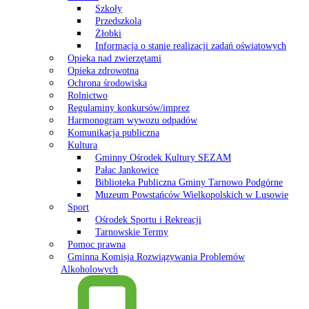
Szkoły
Przedszkola
Żłobki
Informacja o stanie realizacji zadań oświatowych
Opieka nad zwierzętami
Opieka zdrowotna
Ochrona środowiska
Rolnictwo
Regulaminy konkursów/imprez
Harmonogram wywozu odpadów
Komunikacja publiczna
Kultura
Gminny Ośrodek Kultury SEZAM
Pałac Jankowice
Biblioteka Publiczna Gminy Tarnowo Podgórne
Muzeum Powstańców Wielkopolskich w Lusowie
Sport
Ośrodek Sportu i Rekreacji
Tarnowskie Termy
Pomoc prawna
Gminna Komisja Rozwiązywania Problemów
Alkoholowych