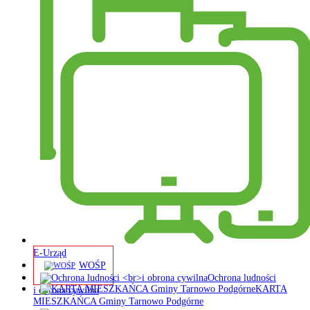
E-Urząd
WOŚP
Ochrona ludności
KARTA
i obrona cywilna
MIESZKAŃCA Gminy Tarnowo Podgórne