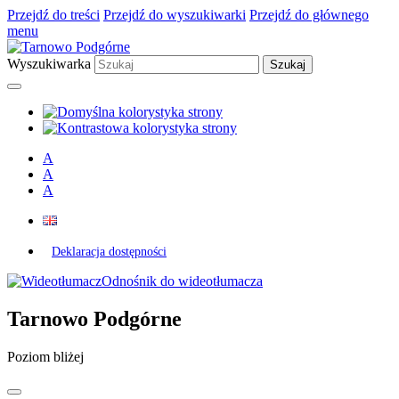
Przejdź do treści
Przejdź do wyszukiwarki
Przejdź do głównego
menu
Wyszukiwarka
A
A
A
Deklaracja dostępności
Odnośnik do wideotłumacza
Tarnowo Podgórne
Poziom bliżej