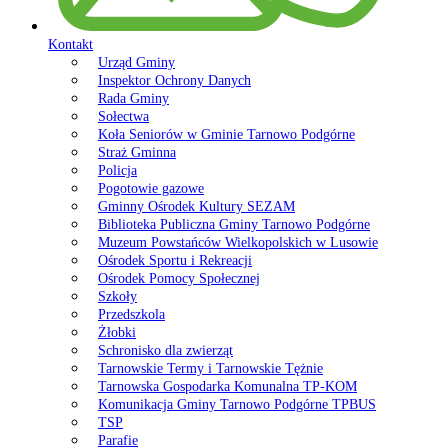
Kontakt
Urząd Gminy
Inspektor Ochrony Danych
Rada Gminy
Sołectwa
Koła Seniorów w Gminie Tarnowo Podgórne
Straż Gminna
Policja
Pogotowie gazowe
Gminny Ośrodek Kultury SEZAM
Biblioteka Publiczna Gminy Tarnowo Podgórne
Muzeum Powstańców Wielkopolskich w Lusowie
Ośrodek Sportu i Rekreacji
Ośrodek Pomocy Społecznej
Szkoły
Przedszkola
Żłobki
Schronisko dla zwierząt
Tarnowskie Termy i Tarnowskie Tężnie
Tarnowska Gospodarka Komunalna TP-KOM
Komunikacja Gminy Tarnowo Podgórne TPBUS
TSP
Parafie