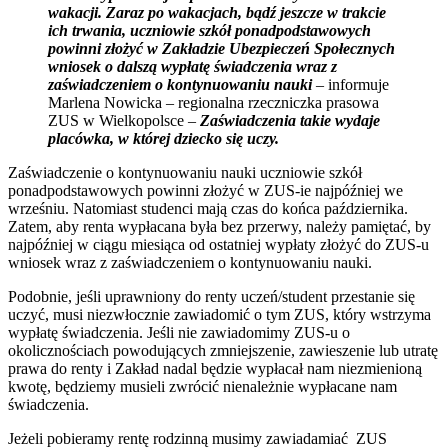
wakacji. Zaraz po wakacjach, bądź jeszcze w trakcie
ich trwania, uczniowie szkół ponadpodstawowych
powinni złożyć w Zakładzie Ubezpieczeń Społecznych
wniosek o dalszą wypłatę świadczenia wraz z
zaświadczeniem o kontynuowaniu nauki
– informuje
Marlena Nowicka – regionalna rzeczniczka prasowa
ZUS w Wielkopolsce –
Zaświadczenia takie wydaje
placówka, w której dziecko się uczy.
Zaświadczenie o kontynuowaniu nauki uczniowie szkół
ponadpodstawowych powinni złożyć w ZUS-ie najpóźniej we
wrześniu. Natomiast studenci mają czas do końca października.
Zatem, aby renta wypłacana była bez przerwy, należy pamiętać, by
najpóźniej w ciągu miesiąca od ostatniej wypłaty złożyć do ZUS-u
wniosek wraz z zaświadczeniem o kontynuowaniu nauki.
Podobnie, jeśli uprawniony do renty uczeń/student przestanie się
uczyć, musi niezwłocznie zawiadomić o tym ZUS, który wstrzyma
wypłatę świadczenia. Jeśli nie zawiadomimy ZUS-u o
okolicznościach powodujących zmniejszenie, zawieszenie lub utratę
prawa do renty i Zakład nadal będzie wypłacał nam niezmienioną
kwotę, będziemy musieli zwrócić nienależnie wypłacane nam
świadczenia.
Jeżeli pobieramy rentę rodzinną musimy zawiadamiać ZUS