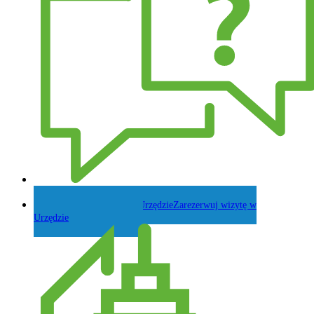
Zadaj pytanie Wójtowi
Zarezerwuj wizytę w
Urzędzie