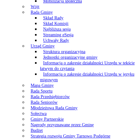
Mobilizacja społeczna
Wójt
Rada Gminy
Skład Rady
Skład Komisji
Najbliższa sesja
Streaming eSesja
Uchwały Rady
Urząd Gminy
Struktura organizacyjna
Jednostki organizacyjne gminy
Informacja o zakresie działalności Urzędu w tekście
łatwym do czytania
Informacja o zakresie działalności Urzędu w języku
migowym
Mapa Gminy
Rada Sportu
Rada Przedsiębiorców
Rada Seniorów
Młodzieżowa Rada Gminy
Sołectwa
Gminy Partnerskie
Nagrody przyznawane przez Gminę
Budżet
Strategia rozwoju Gminy Tarnowo Podgórne