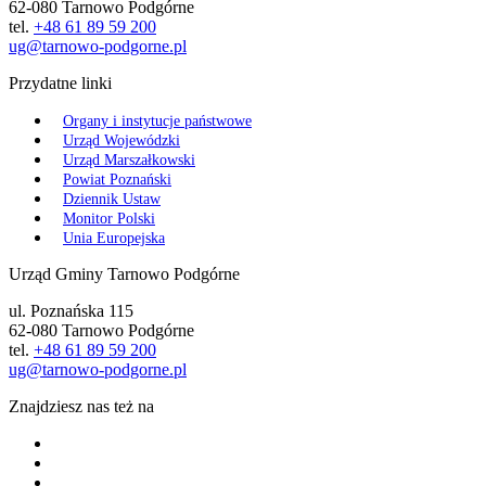
62-080 Tarnowo Podgórne
tel.
+48 61 89 59 200
ug@tarnowo-podgorne.pl
Przydatne linki
Organy i instytucje państwowe
Urząd Wojewódzki
Urząd Marszałkowski
Powiat Poznański
Dziennik Ustaw
Monitor Polski
Unia Europejska
Urząd Gminy Tarnowo Podgórne
ul. Poznańska 115
62-080 Tarnowo Podgórne
tel.
+48 61 89 59 200
ug@tarnowo-podgorne.pl
Znajdziesz nas też na