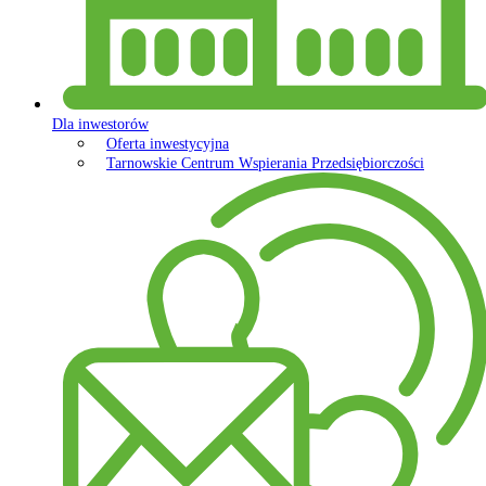
Dla inwestorów
Oferta inwestycyjna
Tarnowskie Centrum Wspierania Przedsiębiorczości