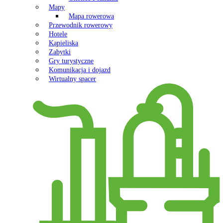
Mapy
Mapa rowerowa
Przewodnik rowerowy
Hotele
Kąpieliska
Zabytki
Gry turystyczne
Komunikacja i dojazd
Wirtualny spacer