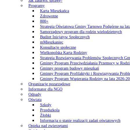
Jak załatwić sprawę?
Programy
Karta Mieszkańca
Zdrowotne
800+
Strategia Oświatowa Gminy Tarnowo Podgórne na lat
Samorządowy program dla rodzin wielodzietnych
Budżet Inicjatyw Społecznych
mMieszkaniec
Konsultacje społeczne
Wielkopolska Karta Rodziny
Strategia Rozwiązywania Problemów Społecznych G
Gminny Program Przeciwdziałania Przemocy w Rodzi
Gminny program budowy mieszkań
Gminny Program Profilaktyki i Rozwiązywania Probl
Gminny Program Wspierania Rodziny na lata 2026-2
Organizacje pozarządowe
Informator dla NGO
Odpady
Oświata
Szkoły
Przedszkola
Żłobki
Informacja o stanie realizacji zadań oświatowych
Opieka nad zwierzętami