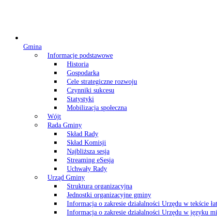
Gmina
Informacje podstawowe
Historia
Gospodarka
Cele strategiczne rozwoju
Czynniki sukcesu
Statystyki
Mobilizacja społeczna
Wójt
Rada Gminy
Skład Rady
Skład Komisji
Najbliższa sesja
Streaming eSesja
Uchwały Rady
Urząd Gminy
Struktura organizacyjna
Jednostki organizacyjne gminy
Informacja o zakresie działalności Urzędu w tekście ł
Informacja o zakresie działalności Urzędu w języku