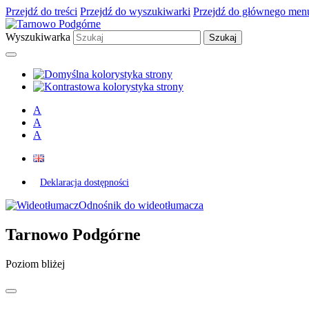
Przejdź do treści
Przejdź do wyszukiwarki
Przejdź do głównego men
Wyszukiwarka
A
A
A
Deklaracja dostępności
Odnośnik do wideotłumacza
Tarnowo Podgórne
Poziom bliżej