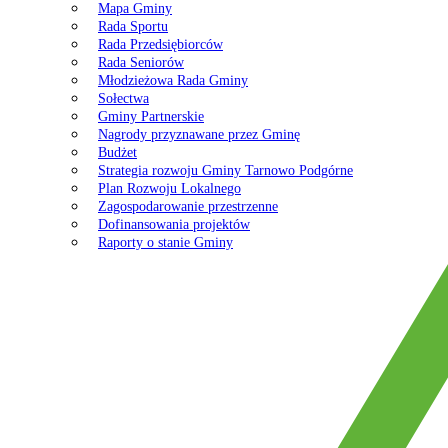
Mapa Gminy
Rada Sportu
Rada Przedsiębiorców
Rada Seniorów
Młodzieżowa Rada Gminy
Sołectwa
Gminy Partnerskie
Nagrody przyznawane przez Gminę
Budżet
Strategia rozwoju Gminy Tarnowo Podgórne
Plan Rozwoju Lokalnego
Zagospodarowanie przestrzenne
Dofinansowania projektów
Raporty o stanie Gminy