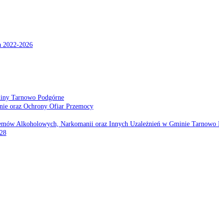
a 2022-2026
miny Tarnowo Podgórne
nie oraz Ochrony Ofiar Przemocy
emów Alkoholowych, Narkomanii oraz Innych Uzależnień w Gminie Tarnowo 
028