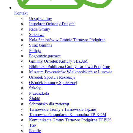
Kontakt
Urząd Gminy
Inspektor Ochrony Danych
Rada Gminy
Sołectwa
Koła Seniorów w Gminie Tarnowo Podgórne
Straż Gminna
Policja
Pogotowie gazowe
Gminny Ośrodek Kultury SEZAM
Biblioteka Publiczna Gminy Tarnowo Podgórne
Muzeum Powstańców Wielkopolskich w Lusowie
Ośrodek Sportu i Rekreacji
Ośrodek Pomocy Społecznej
Szkoły
Przedszkola
Żłobki
Schronisko dla zwierząt
Tarnowskie Termy i Tarnowskie Tężnie
Tarnowska Gospodarka Komunalna TP-KOM
Komunikacja Gminy Tarnowo Podgórne TPBUS
TSP
Parafie