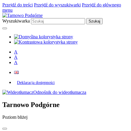
Przejdź do treści
Przejdź do wyszukiwarki
Przejdź do głównego
menu
Wyszukiwarka
A
A
A
Deklaracja dostępności
Odnośnik do wideotłumacza
Tarnowo Podgórne
Poziom bliżej