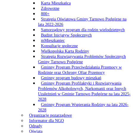
Karta Mieszkańca
Zdrowotne
800+
Strategia Oświatowa Gminy Tarnowo Podgórne na
lata 2022-2026
Samorządowy program dla rodzin wielodzietnych
Budżet Inicjatyw Społecznych
mMieszkaniec
Konsultacje społeczne
Wielkopolska Karta Rodziny
Strategia Rozwiązywania Problemów Społecznych
Gminy Tarnowo Podgórne
Gminny Program Przeciwdziałania Przemocy w
Rodzinie oraz Ochrony Ofiar Przemocy
Gminny program budowy mieszkań
Gminny Program Profilaktyki i Rozwiązywania
Problemów Alkoholowych, Narkomanii oraz Innych
Uzależnień w Gminie Tarnowo Podgórne na lata 2025-
2028
Gminny Program Wspierania Rodziny na lata 2026-
2028
Organizacje pozarządowe
Informator dla NGO
Odpady
Oświata