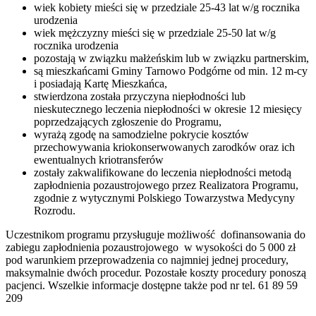
wiek kobiety mieści się w przedziale 25-43 lat w/g rocznika
urodzenia
wiek mężczyzny mieści się w przedziale 25-50 lat w/g
rocznika urodzenia
pozostają w związku małżeńskim lub w związku partnerskim,
są mieszkańcami Gminy Tarnowo Podgórne od min. 12 m-cy
i posiadają Kartę Mieszkańca,
stwierdzona została przyczyna niepłodności lub
nieskutecznego leczenia niepłodności w okresie 12 miesięcy
poprzedzających zgłoszenie do Programu,
wyrażą zgodę na samodzielne pokrycie kosztów
przechowywania kriokonserwowanych zarodków oraz ich
ewentualnych kriotransferów
zostały zakwalifikowane do leczenia niepłodności metodą
zapłodnienia pozaustrojowego przez Realizatora Programu,
zgodnie z wytycznymi Polskiego Towarzystwa Medycyny
Rozrodu.
Uczestnikom programu przysługuje możliwość dofinansowania do
zabiegu zapłodnienia pozaustrojowego w wysokości do 5 000 zł
pod warunkiem przeprowadzenia co najmniej jednej procedury,
maksymalnie dwóch procedur. Pozostałe koszty procedury ponoszą
pacjenci. Wszelkie informacje dostępne także pod nr tel. 61 89 59
209