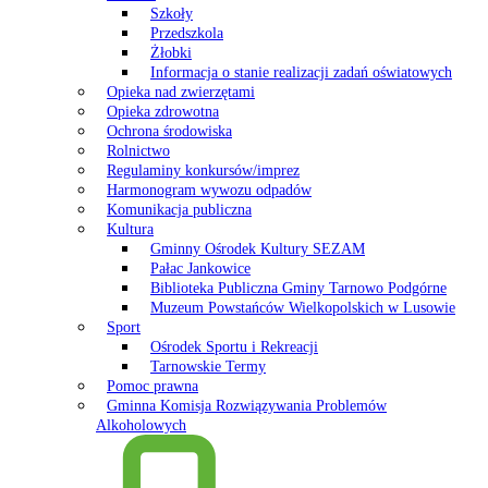
Szkoły
Przedszkola
Żłobki
Informacja o stanie realizacji zadań oświatowych
Opieka nad zwierzętami
Opieka zdrowotna
Ochrona środowiska
Rolnictwo
Regulaminy konkursów/imprez
Harmonogram wywozu odpadów
Komunikacja publiczna
Kultura
Gminny Ośrodek Kultury SEZAM
Pałac Jankowice
Biblioteka Publiczna Gminy Tarnowo Podgórne
Muzeum Powstańców Wielkopolskich w Lusowie
Sport
Ośrodek Sportu i Rekreacji
Tarnowskie Termy
Pomoc prawna
Gminna Komisja Rozwiązywania Problemów
Alkoholowych