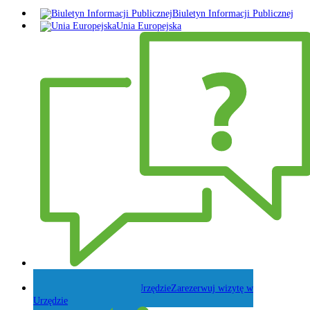
Biuletyn Informacji Publicznej
Unia Europejska
Zadaj pytanie Wójtowi
Zarezerwuj wizytę w
Urzędzie