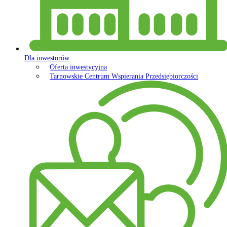
Dla inwestorów
Oferta inwestycyjna
Tarnowskie Centrum Wspierania Przedsiębiorczości