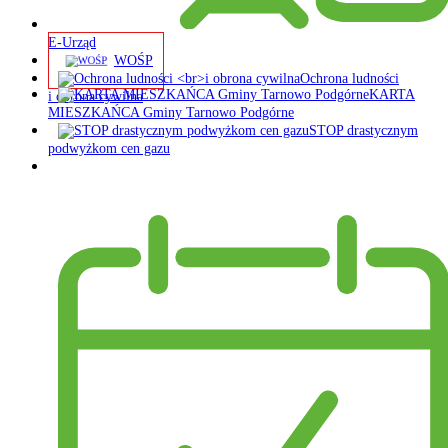
E-Urząd
WOŚP
Ochrona ludności
KARTA
i obrona cywilna
MIESZKAŃCA Gminy Tarnowo Podgórne
STOP drastycznym
podwyżkom cen gazu