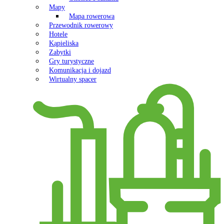
Mapy
Mapa rowerowa
Przewodnik rowerowy
Hotele
Kąpieliska
Zabytki
Gry turystyczne
Komunikacja i dojazd
Wirtualny spacer