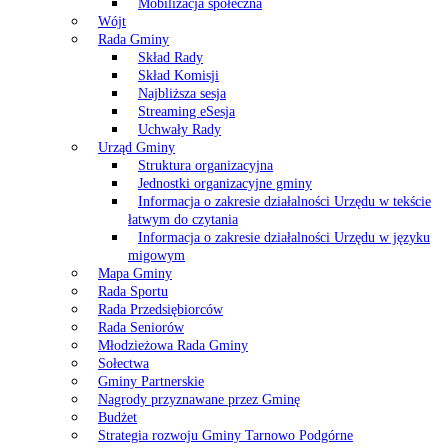
Mobilizacja społeczna
Wójt
Rada Gminy
Skład Rady
Skład Komisji
Najbliższa sesja
Streaming eSesja
Uchwały Rady
Urząd Gminy
Struktura organizacyjna
Jednostki organizacyjne gminy
Informacja o zakresie działalności Urzędu w tekście
łatwym do czytania
Informacja o zakresie działalności Urzędu w języku
migowym
Mapa Gminy
Rada Sportu
Rada Przedsiębiorców
Rada Seniorów
Młodzieżowa Rada Gminy
Sołectwa
Gminy Partnerskie
Nagrody przyznawane przez Gminę
Budżet
Strategia rozwoju Gminy Tarnowo Podgórne