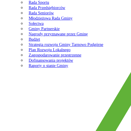
Rada Sportu
Rada Przedsiębiorców
Rada Seniorów
Młodzieżowa Rada Gminy
Sołectwa
Gminy Partnerskie
Nagrody przyznawane przez Gminę
Budżet
Strategia rozwoju Gminy Tarnowo Podgórne
Plan Rozwoju Lokalnego
Zagospodarowanie przestrzenne
Dofinansowania projektów
Raporty o stanie Gminy