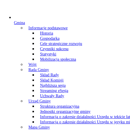
Gmina
Informacje podstawowe
Historia
Gospodarka
Cele strategiczne rozwoju
Czynniki sukcesu
Statystyki
Mobilizacja społeczna
Wójt
Rada Gminy
Skład Rady
Skład Komisji
Najbliższa sesja
Streaming eSesja
Uchwały Rady
Urząd Gminy
Struktura organizacyjna
Jednostki organizacyjne gminy
Informacja o zakresie działalności Urzędu w tekście ł
Informacja o zakresie działalności Urzędu w języku
Mapa Gminy