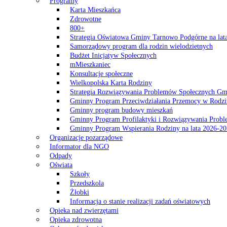
Programy
Karta Mieszkańca
Zdrowotne
800+
Strategia Oświatowa Gminy Tarnowo Podgórne na lat
Samorządowy program dla rodzin wielodzietnych
Budżet Inicjatyw Społecznych
mMieszkaniec
Konsultacje społeczne
Wielkopolska Karta Rodziny
Strategia Rozwiązywania Problemów Społecznych G
Gminny Program Przeciwdziałania Przemocy w Rodzi
Gminny program budowy mieszkań
Gminny Program Profilaktyki i Rozwiązywania Probl
Gminny Program Wspierania Rodziny na lata 2026-2
Organizacje pozarządowe
Informator dla NGO
Odpady
Oświata
Szkoły
Przedszkola
Żłobki
Informacja o stanie realizacji zadań oświatowych
Opieka nad zwierzętami
Opieka zdrowotna