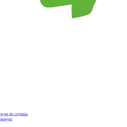
atwym do czytania
 migowym