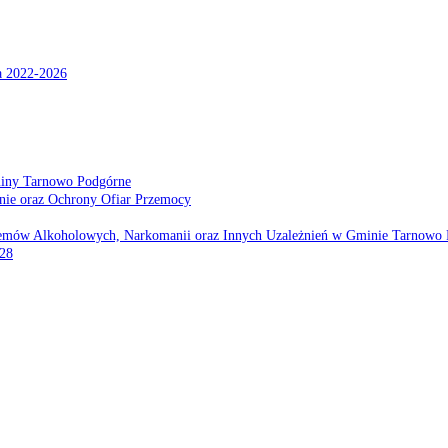
a 2022-2026
miny Tarnowo Podgórne
nie oraz Ochrony Ofiar Przemocy
emów Alkoholowych, Narkomanii oraz Innych Uzależnień w Gminie Tarnowo 
028