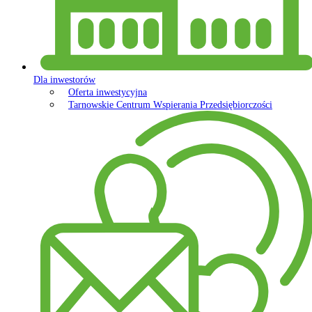
Dla inwestorów
Oferta inwestycyjna
Tarnowskie Centrum Wspierania Przedsiębiorczości