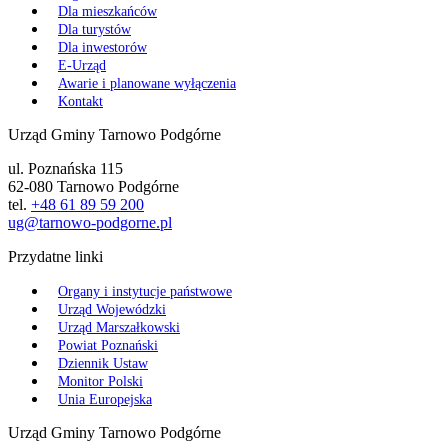
Dla mieszkańców
Dla turystów
Dla inwestorów
E-Urząd
Awarie i planowane wyłączenia
Kontakt
Urząd Gminy Tarnowo Podgórne
ul. Poznańska 115
62-080 Tarnowo Podgórne
tel.
+48 61 89 59 200
ug@tarnowo-podgorne.pl
Przydatne linki
Organy i instytucje państwowe
Urząd Wojewódzki
Urząd Marszałkowski
Powiat Poznański
Dziennik Ustaw
Monitor Polski
Unia Europejska
Urząd Gminy Tarnowo Podgórne