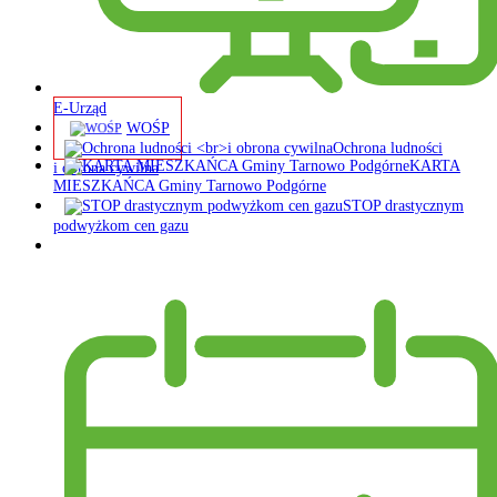
E-Urząd
WOŚP
Ochrona ludności
KARTA
i obrona cywilna
MIESZKAŃCA Gminy Tarnowo Podgórne
STOP drastycznym
podwyżkom cen gazu