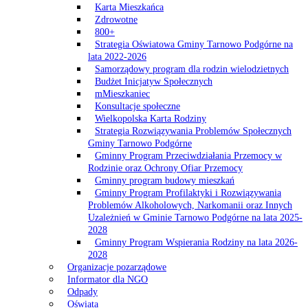
Karta Mieszkańca
Zdrowotne
800+
Strategia Oświatowa Gminy Tarnowo Podgórne na
lata 2022-2026
Samorządowy program dla rodzin wielodzietnych
Budżet Inicjatyw Społecznych
mMieszkaniec
Konsultacje społeczne
Wielkopolska Karta Rodziny
Strategia Rozwiązywania Problemów Społecznych
Gminy Tarnowo Podgórne
Gminny Program Przeciwdziałania Przemocy w
Rodzinie oraz Ochrony Ofiar Przemocy
Gminny program budowy mieszkań
Gminny Program Profilaktyki i Rozwiązywania
Problemów Alkoholowych, Narkomanii oraz Innych
Uzależnień w Gminie Tarnowo Podgórne na lata 2025-
2028
Gminny Program Wspierania Rodziny na lata 2026-
2028
Organizacje pozarządowe
Informator dla NGO
Odpady
Oświata