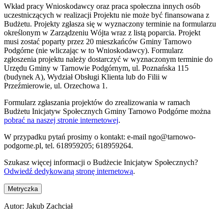
Wkład pracy Wnioskodawcy oraz praca społeczna innych osób
uczestniczących w realizacji Projektu nie może być finansowana z
Budżetu. Projekty zgłasza się w wyznaczony terminie na formularzu
określonym w Zarządzeniu Wójta wraz z listą poparcia. Projekt
musi zostać poparty przez 20 mieszkańców Gminy Tarnowo
Podgórne (nie wliczając w to Wnioskodawcy). Formularz
zgłoszenia projektu należy dostarczyć w wyznaczonym terminie do
Urzędu Gminy w Tarnowie Podgórnym, ul. Poznańska 115
(budynek A), Wydział Obsługi Klienta lub do Filii w
Przeźmierowie, ul. Orzechowa 1.
Formularz zgłaszania projektów do zrealizowania w ramach
Budżetu Inicjatyw Społecznych Gminy Tarnowo Podgórne można
pobrać na naszej stronie internetowej
.
W przypadku pytań prosimy o kontakt: e-mail ngo@tarnowo-
podgorne.pl, tel. 618959205; 618959264.
Szukasz więcej informacji o Budżecie Inicjatyw Społecznych?
Odwiedź dedykowaną stronę internetową
.
Metryczka
Autor:
Jakub Zachciał