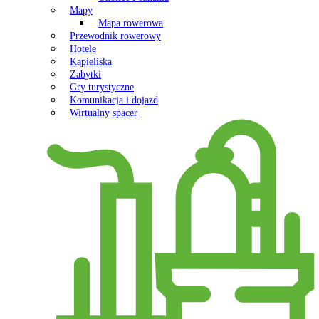
Mapy
Mapa rowerowa
Przewodnik rowerowy
Hotele
Kąpieliska
Zabytki
Gry turystyczne
Komunikacja i dojazd
Wirtualny spacer