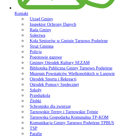
Kontakt
Urząd Gminy
Inspektor Ochrony Danych
Rada Gminy
Sołectwa
Koła Seniorów w Gminie Tarnowo Podgórne
Straż Gminna
Policja
Pogotowie gazowe
Gminny Ośrodek Kultury SEZAM
Biblioteka Publiczna Gminy Tarnowo Podgórne
Muzeum Powstańców Wielkopolskich w Lusowie
Ośrodek Sportu i Rekreacji
Ośrodek Pomocy Społecznej
Szkoły
Przedszkola
Żłobki
Schronisko dla zwierząt
Tarnowskie Termy i Tarnowskie Tężnie
Tarnowska Gospodarka Komunalna TP-KOM
Komunikacja Gminy Tarnowo Podgórne TPBUS
TSP
Parafie