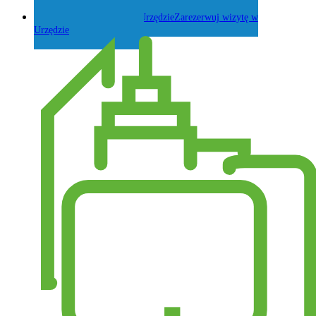
Zadaj pytanie Wójtowi
Zarezerwuj wizytę w
Urzędzie