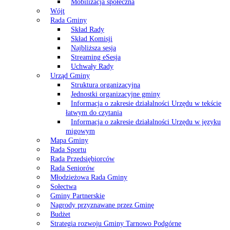
Mobilizacja społeczna
Wójt
Rada Gminy
Skład Rady
Skład Komisji
Najbliższa sesja
Streaming eSesja
Uchwały Rady
Urząd Gminy
Struktura organizacyjna
Jednostki organizacyjne gminy
Informacja o zakresie działalności Urzędu w tekście
łatwym do czytania
Informacja o zakresie działalności Urzędu w języku
migowym
Mapa Gminy
Rada Sportu
Rada Przedsiębiorców
Rada Seniorów
Młodzieżowa Rada Gminy
Sołectwa
Gminy Partnerskie
Nagrody przyznawane przez Gminę
Budżet
Strategia rozwoju Gminy Tarnowo Podgórne