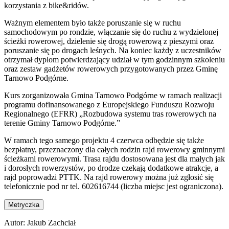
korzystania z bike&ridów.
Ważnym elementem było także poruszanie się w ruchu
samochodowym po rondzie, włączanie się do ruchu z wydzielonej
ścieżki rowerowej, dzielenie się drogą rowerową z pieszymi oraz
poruszanie się po drogach leśnych. Na koniec każdy z uczestników
otrzymał dyplom potwierdzający udział w tym godzinnym szkoleniu
oraz zestaw gadżetów rowerowych przygotowanych przez Gminę
Tarnowo Podgórne.
Kurs zorganizowała Gmina Tarnowo Podgórne w ramach realizacji
programu dofinansowanego z Europejskiego Funduszu Rozwoju
Regionalnego (EFRR) „Rozbudowa systemu tras rowerowych na
terenie Gminy Tarnowo Podgórne.”
W ramach tego samego projektu 4 czerwca odbędzie się także
bezpłatny, przeznaczony dla całych rodzin rajd rowerowy gminnymi
ścieżkami rowerowymi. Trasa rajdu dostosowana jest dla małych jak
i dorosłych rowerzystów, po drodze czekają dodatkowe atrakcje, a
rajd poprowadzi PTTK. Na rajd rowerowy można już zgłosić się
telefonicznie pod nr tel. 602616744 (liczba miejsc jest ograniczona).
Metryczka
Autor:
Jakub Zachciał