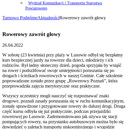
Wydział Komunikacji i Transportu Starostwa
Powiatowego
Tarnowo Podgórne
Aktualności
Rowerowy zawrót głowy
Rowerowy zawrót głowy
26.04.2022
W sobotę (23 kwietnia) przy plaży w Lusowie odbył się bezpłatny
kurs bezpiecznej jazdy na rowerze dla dzieci, młodzieży i ich
rodziców. Był ładny słoneczny dzień, pogoda sprzyjała by wsiąść
na rower i podszlifować swoje umiejętności poruszania się po
drogach i ścieżkach rowerowych w naszej Gminie. Całe szkolenie
poprowadzone zostało przez grupę „Rowerowy Poznań”, która
przeprowadziła zajęcia merytoryczne oraz praktyczne.
Wszyscy uczestnicy mogli nauczyć się rozpoznawać znaki
drogowe, poznali zasady poruszania się w ruchu komunikacyjnym,
zostały sprawdzone i przygotowane rowery do dalszej drogi. Druga
część kursu odbyła się już praktycznie, podczas przejażdżki
rowerowej po Lusowie. Zademonstrowano jak używa się stacji
pompujących rowery, na przystanku autobusowym można było się
dowiedzieć o zaletach transportu niskoemisyjnego i wygodzie