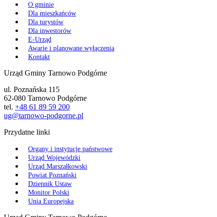
O gminie
Dla mieszkańców
Dla turystów
Dla inwestorów
E-Urząd
Awarie i planowane wyłączenia
Kontakt
Urząd Gminy Tarnowo Podgórne
ul. Poznańska 115
62-080 Tarnowo Podgórne
tel.
+48 61 89 59 200
ug@tarnowo-podgorne.pl
Przydatne linki
Organy i instytucje państwowe
Urząd Wojewódzki
Urząd Marszałkowski
Powiat Poznański
Dziennik Ustaw
Monitor Polski
Unia Europejska