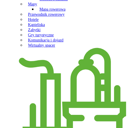
Mapy
Mapa rowerowa
Przewodnik rowerowy
Hotele
Kąpieliska
Zabytki
Gry turystyczne
Komunikacja i dojazd
Wirtualny spacer