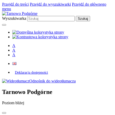
Przejdź do treści
Przejdź do wyszukiwarki
Przejdź do głównego
menu
Wyszukiwarka
A
A
A
Deklaracja dostępności
Odnośnik do wideotłumacza
Tarnowo Podgórne
Poziom bliżej