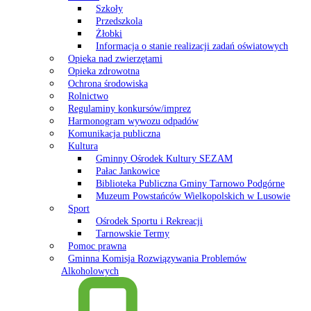
Szkoły
Przedszkola
Żłobki
Informacja o stanie realizacji zadań oświatowych
Opieka nad zwierzętami
Opieka zdrowotna
Ochrona środowiska
Rolnictwo
Regulaminy konkursów/imprez
Harmonogram wywozu odpadów
Komunikacja publiczna
Kultura
Gminny Ośrodek Kultury SEZAM
Pałac Jankowice
Biblioteka Publiczna Gminy Tarnowo Podgórne
Muzeum Powstańców Wielkopolskich w Lusowie
Sport
Ośrodek Sportu i Rekreacji
Tarnowskie Termy
Pomoc prawna
Gminna Komisja Rozwiązywania Problemów
Alkoholowych