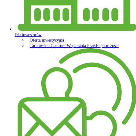
Dla inwestorów
Oferta inwestycyjna
Tarnowskie Centrum Wspierania Przedsiębiorczości