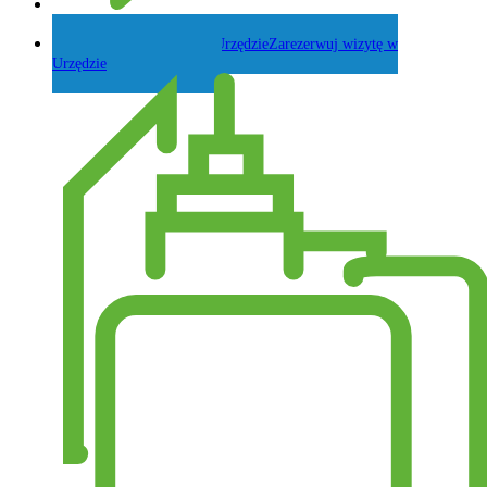
Zadaj pytanie Wójtowi
Zarezerwuj wizytę w
Urzędzie