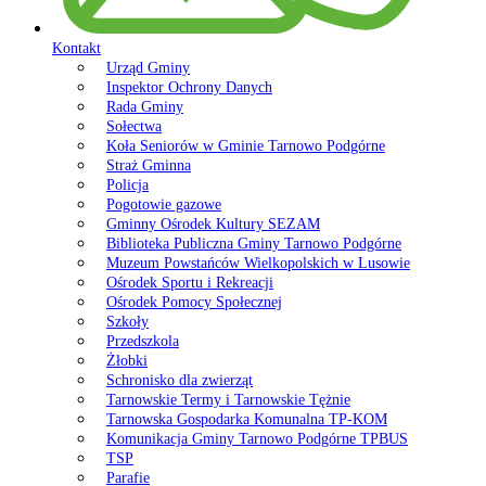
Kontakt
Urząd Gminy
Inspektor Ochrony Danych
Rada Gminy
Sołectwa
Koła Seniorów w Gminie Tarnowo Podgórne
Straż Gminna
Policja
Pogotowie gazowe
Gminny Ośrodek Kultury SEZAM
Biblioteka Publiczna Gminy Tarnowo Podgórne
Muzeum Powstańców Wielkopolskich w Lusowie
Ośrodek Sportu i Rekreacji
Ośrodek Pomocy Społecznej
Szkoły
Przedszkola
Żłobki
Schronisko dla zwierząt
Tarnowskie Termy i Tarnowskie Tężnie
Tarnowska Gospodarka Komunalna TP-KOM
Komunikacja Gminy Tarnowo Podgórne TPBUS
TSP
Parafie