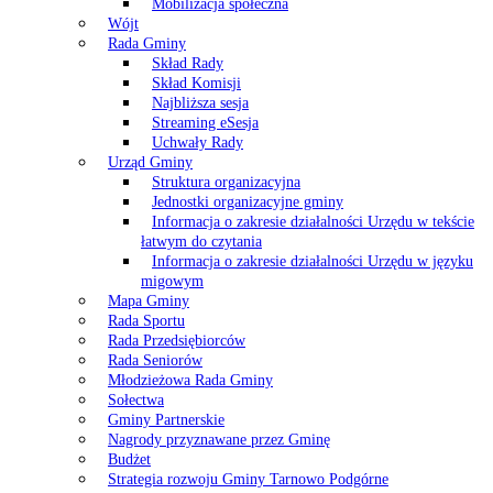
Mobilizacja społeczna
Wójt
Rada Gminy
Skład Rady
Skład Komisji
Najbliższa sesja
Streaming eSesja
Uchwały Rady
Urząd Gminy
Struktura organizacyjna
Jednostki organizacyjne gminy
Informacja o zakresie działalności Urzędu w tekście
łatwym do czytania
Informacja o zakresie działalności Urzędu w języku
migowym
Mapa Gminy
Rada Sportu
Rada Przedsiębiorców
Rada Seniorów
Młodzieżowa Rada Gminy
Sołectwa
Gminy Partnerskie
Nagrody przyznawane przez Gminę
Budżet
Strategia rozwoju Gminy Tarnowo Podgórne