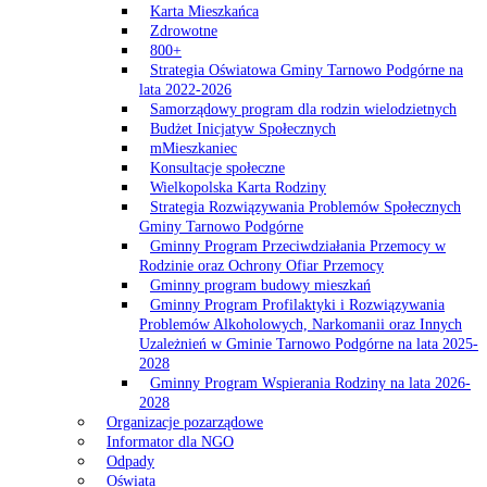
Karta Mieszkańca
Zdrowotne
800+
Strategia Oświatowa Gminy Tarnowo Podgórne na
lata 2022-2026
Samorządowy program dla rodzin wielodzietnych
Budżet Inicjatyw Społecznych
mMieszkaniec
Konsultacje społeczne
Wielkopolska Karta Rodziny
Strategia Rozwiązywania Problemów Społecznych
Gminy Tarnowo Podgórne
Gminny Program Przeciwdziałania Przemocy w
Rodzinie oraz Ochrony Ofiar Przemocy
Gminny program budowy mieszkań
Gminny Program Profilaktyki i Rozwiązywania
Problemów Alkoholowych, Narkomanii oraz Innych
Uzależnień w Gminie Tarnowo Podgórne na lata 2025-
2028
Gminny Program Wspierania Rodziny na lata 2026-
2028
Organizacje pozarządowe
Informator dla NGO
Odpady
Oświata