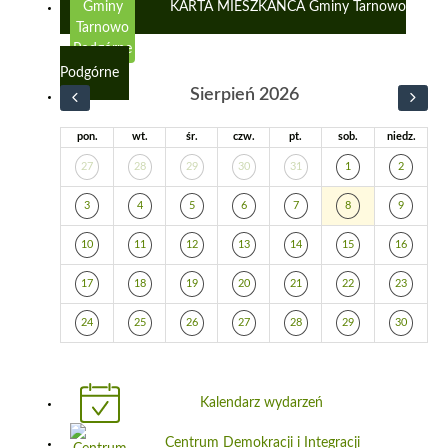
KARTA MIESZKAŃCA Gminy Tarnowo
Podgórne
Sierpień 2026
pon.
wt.
śr.
czw.
pt.
sob.
niedz.
27
28
29
30
31
1
2
3
4
5
6
7
8
9
10
11
12
13
14
15
16
17
18
19
20
21
22
23
24
25
26
27
28
29
30
Kalendarz wydarzeń
Centrum Demokracji i Integracji