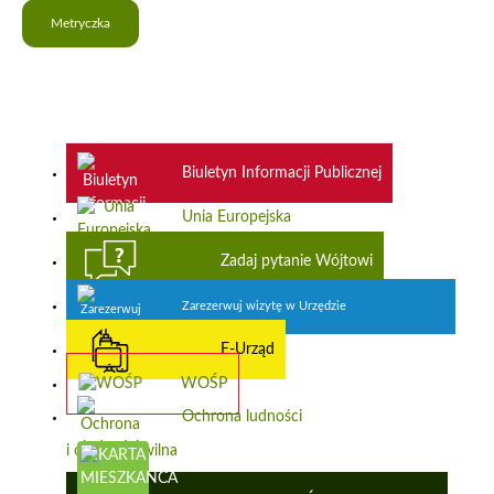
Metryczka
Biuletyn Informacji Publicznej
Unia Europejska
Zadaj pytanie Wójtowi
Zarezerwuj wizytę w Urzędzie
E-Urząd
WOŚP
Ochrona ludności
i obrona cywilna