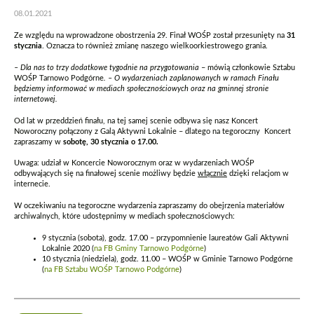
08.01.2021
Ze względu na wprowadzone obostrzenia 29. Finał WOŚP został przesunięty na
31
stycznia
. Oznacza to również zmianę naszego wielkoorkiestrowego grania.
– Dla nas to trzy dodatkowe tygodnie na przygotowania
– mówią członkowie Sztabu
WOŚP Tarnowo Podgórne
. – O wydarzeniach zaplanowanych w ramach Finału
będziemy informować w mediach społecznościowych oraz na gminnej stronie
internetowej.
Od lat w przeddzień finału, na tej samej scenie odbywa się nasz Koncert
Noworoczny połączony z Galą Aktywni Lokalnie – dlatego na tegoroczny Koncert
zapraszamy w
sobotę, 30 stycznia o 17.00.
Uwaga: udział w Koncercie Noworocznym oraz w wydarzeniach WOŚP
odbywających się na finałowej scenie możliwy będzie
włącznie
dzięki relacjom w
internecie.
W oczekiwaniu na tegoroczne wydarzenia zapraszamy do obejrzenia materiałów
archiwalnych, które udostępnimy w mediach społecznościowych:
9 stycznia (sobota), godz. 17.00 – przypomnienie laureatów Gali Aktywni
Lokalnie 2020 (
na FB Gminy Tarnowo Podgórne
)
10 stycznia (niedziela), godz. 11.00 – WOŚP w Gminie Tarnowo Podgórne
(
na FB Sztabu WOŚP Tarnowo Podgórne
)