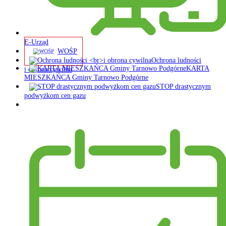
E-Urząd
WOŚP
Ochrona ludności
KARTA
i obrona cywilna
MIESZKAŃCA Gminy Tarnowo Podgórne
STOP drastycznym
podwyżkom cen gazu