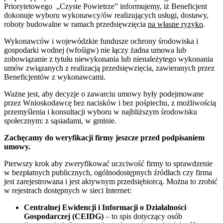
Priorytetowego „Czyste Powietrze” informujemy, iż Beneficjent
dokonuje wyboru wykonawcy/ów realizujących usługi, dostawy,
roboty budowalne w ramach przedsięwzięcia
na własne ryzyko
.
Wykonawców i wojewódzkie fundusze ochrony środowiska i
gospodarki wodnej (wfośigw) nie łączy żadna umowa lub
zobowiązanie z tytułu niewykonania lub nienależytego wykonania
umów związanych z realizacją przedsięwzięcia, zawieranych przez
Beneficjentów z wykonawcami.
Ważne jest, aby decyzje o zawarciu umowy były podejmowane
przez Wnioskodawcę bez nacisków i bez pośpiechu, z możliwością
przemyślenia i konsultacji wyboru w najbliższym środowisku
społecznym: z sąsiadami, w gminie.
Zachęcamy do weryfikacji firmy jeszcze przed podpisaniem
umowy.
Pierwszy krok aby zweryfikować uczciwość firmy to sprawdzenie
w bezpłatnych publicznych, ogólnodostępnych źródłach czy firma
jest zarejestrowana i jest aktywnym przedsiębiorcą. Można to zrobić
w rejestrach dostępnych w sieci Internet:
Centralnej Ewidencji i Informacji o Działalności
Gospodarczej (CEIDG)
– to spis dotyczący osób