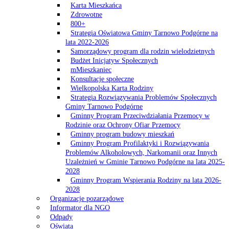
Karta Mieszkańca
Zdrowotne
800+
Strategia Oświatowa Gminy Tarnowo Podgórne na
lata 2022-2026
Samorządowy program dla rodzin wielodzietnych
Budżet Inicjatyw Społecznych
mMieszkaniec
Konsultacje społeczne
Wielkopolska Karta Rodziny
Strategia Rozwiązywania Problemów Społecznych
Gminy Tarnowo Podgórne
Gminny Program Przeciwdziałania Przemocy w
Rodzinie oraz Ochrony Ofiar Przemocy
Gminny program budowy mieszkań
Gminny Program Profilaktyki i Rozwiązywania
Problemów Alkoholowych, Narkomanii oraz Innych
Uzależnień w Gminie Tarnowo Podgórne na lata 2025-
2028
Gminny Program Wspierania Rodziny na lata 2026-
2028
Organizacje pozarządowe
Informator dla NGO
Odpady
Oświata