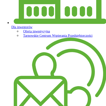
Dla inwestorów
Oferta inwestycyjna
Tarnowskie Centrum Wspierania Przedsiębiorczości