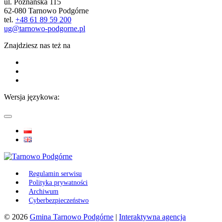
ul. Poznańska 115
62-080 Tarnowo Podgórne
tel.
+48 61 89 59 200
ug@tarnowo-podgorne.pl
Znajdziesz nas też na
Wersja językowa:
Regulamin serwisu
Polityka prywatności
Archiwum
Cyberbezpieczeństwo
© 2026
Gmina Tarnowo Podgórne
|
Interaktywna agencja