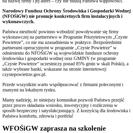
na nazwę firmy i jej adres – czy nie budzą Państwa wątpliwości.
Narodowy Fundusz Ochrony Środowiska i Gospodarki Wodnej
(NFOŚiGW) nie promuje konkretnych firm instalacyjnych i
wykonawczych.
Państwa nieufność powinno wzbudzić powoływanie się firmy
wykonawczej na partnerstwo w Programie Priorytetowym „Czyste
Powietrze”, co nie ma uzasadnienia w praktyce. Bezpośrednimi
partnerami operacyjnymi w programie „Czyste Powietrze” w
odniesieniu do NFOŚiGW są wojewódzkie fundusze ochrony
środowiska i gospodarki wodnej oraz GMINY (w programie
„Czyste Powietrze” uczestniczy ponad 85% gmin w skali Polski), a
także wybrane banki, wskazane na stronie internetowej:
czystepowietrze.gov.pl.
Przede wszystkim warto współpracować z firmami poleconymi i
znanymi na lokalnym rynku.
Mamy nadzieję, że niniejszy komunikat pozwoli Państwu przejść
przez proces składania wniosku, inwestycyjny i rozliczenia w
sposób bezpieczny i satysfakcjonujący. Z korzyścią dla środowiska i
Państwa komfortu, zdrowia i portfela!
WFOŚiGW zaprasza na szkolenie