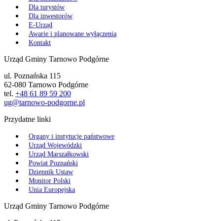
Dla turystów
Dla inwestorów
E-Urząd
Awarie i planowane wyłączenia
Kontakt
Urząd Gminy Tarnowo Podgórne
ul. Poznańska 115
62-080 Tarnowo Podgórne
tel.
+48 61 89 59 200
ug@tarnowo-podgorne.pl
Przydatne linki
Organy i instytucje państwowe
Urząd Wojewódzki
Urząd Marszałkowski
Powiat Poznański
Dziennik Ustaw
Monitor Polski
Unia Europejska
Urząd Gminy Tarnowo Podgórne