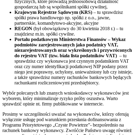
fizycznych, które prowadzą jednoosobową działalność
gospodarczą lub są wspólnikami spółki cywilnej,
Krajowym Rejestrze Sądowym (KRS)
– tu sprawdzisz
spółki prawa handlowego np. spółki z o.o., jawne,
partnerskie, komandytowo-akcyjne, akcyjne
REGON
(był obowiązkowy do 30 kwietnia 2018 r.) – tu
znajdziesz m.in. spółki cywilne.
Portalu podatkowym Ministerstwa Finansów –
Wykaz
podmiotów zarejestrowanych jako podatnicy VAT,
niezarejestrowanych oraz wykreślonych i przywróconych
do rejestru VAT (tzw. biała lista podatników VAT)
– tu
sprawdzisz czy wykonawca jest czynnym podatnikiem VAT
oraz czy numer identyfikacji podatkowej NIP podany przez
niego jest poprawny, uchylony, unieważniony lub czy istnieje,
a także sprawdzisz numery rachunków bankowych będących
rachunkami rozliczeniowymi przedsiębiorcy.
Wybór polecanych lub znanych wnioskodawcy wykonawców jest
wyborem, który minimalizuje ryzyko próby oszustwa. Warto
sprawdzić opinie nt. firmy publikowane w internecie.
Prosimy w szczególności uważać na wykonawców, którzy oferują
wyłącznie usługę pod warunkiem przesłania dofinansowania z
Programu Priorytetowego „Czyste Powietrze”- bezpośrednio na
rachunek bankowy wykonawcy. Zwróćcie Państwo uwagę również