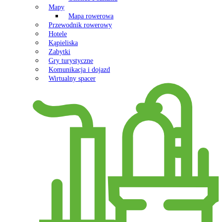
Mapy
Mapa rowerowa
Przewodnik rowerowy
Hotele
Kąpieliska
Zabytki
Gry turystyczne
Komunikacja i dojazd
Wirtualny spacer