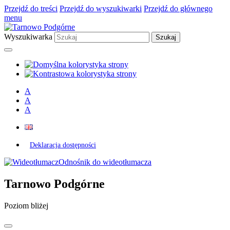
Przejdź do treści
Przejdź do wyszukiwarki
Przejdź do głównego
menu
Wyszukiwarka
A
A
A
Deklaracja dostępności
Odnośnik do wideotłumacza
Tarnowo Podgórne
Poziom bliżej