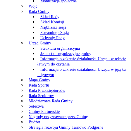
Mobilizacja społeczna
Wójt
Rada Gminy
Skład Rady
Skład Komisji
Najbliższa sesja
Streaming eSesja
Uchwały Rady
Urząd Gminy
Struktura organizacyjna
Jednostki organizacyjne gminy
Informacja o zakresie działalności Urzędu w tekście
łatwym do czytania
Informacja o zakresie działalności Urzędu w języku
migowym
Mapa Gminy
Rada Sportu
Rada Przedsiębiorców
Rada Seniorów
Młodzieżowa Rada Gminy
Sołectwa
Gminy Partnerskie
Nagrody przyznawane przez Gminę
Budżet
Strategia rozwoju Gminy Tarnowo Podgórne