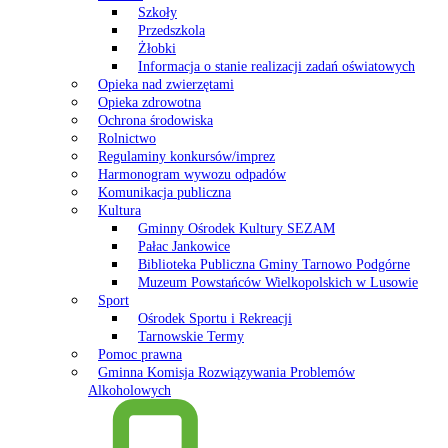
Szkoły
Przedszkola
Żłobki
Informacja o stanie realizacji zadań oświatowych
Opieka nad zwierzętami
Opieka zdrowotna
Ochrona środowiska
Rolnictwo
Regulaminy konkursów/imprez
Harmonogram wywozu odpadów
Komunikacja publiczna
Kultura
Gminny Ośrodek Kultury SEZAM
Pałac Jankowice
Biblioteka Publiczna Gminy Tarnowo Podgórne
Muzeum Powstańców Wielkopolskich w Lusowie
Sport
Ośrodek Sportu i Rekreacji
Tarnowskie Termy
Pomoc prawna
Gminna Komisja Rozwiązywania Problemów
Alkoholowych