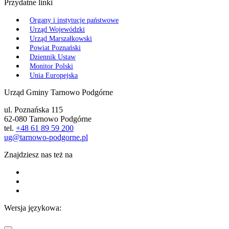
Przydatne linki
Organy i instytucje państwowe
Urząd Wojewódzki
Urząd Marszałkowski
Powiat Poznański
Dziennik Ustaw
Monitor Polski
Unia Europejska
Urząd Gminy Tarnowo Podgórne
ul. Poznańska 115
62-080 Tarnowo Podgórne
tel.
+48 61 89 59 200
ug@tarnowo-podgorne.pl
Znajdziesz nas też na
Wersja językowa: