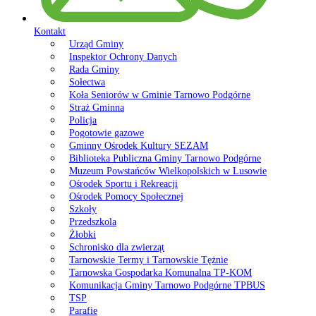
Kontakt
Urząd Gminy
Inspektor Ochrony Danych
Rada Gminy
Sołectwa
Koła Seniorów w Gminie Tarnowo Podgórne
Straż Gminna
Policja
Pogotowie gazowe
Gminny Ośrodek Kultury SEZAM
Biblioteka Publiczna Gminy Tarnowo Podgórne
Muzeum Powstańców Wielkopolskich w Lusowie
Ośrodek Sportu i Rekreacji
Ośrodek Pomocy Społecznej
Szkoły
Przedszkola
Żłobki
Schronisko dla zwierząt
Tarnowskie Termy i Tarnowskie Tężnie
Tarnowska Gospodarka Komunalna TP-KOM
Komunikacja Gminy Tarnowo Podgórne TPBUS
TSP
Parafie