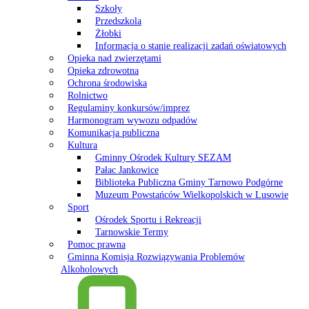
Szkoły
Przedszkola
Żłobki
Informacja o stanie realizacji zadań oświatowych
Opieka nad zwierzętami
Opieka zdrowotna
Ochrona środowiska
Rolnictwo
Regulaminy konkursów/imprez
Harmonogram wywozu odpadów
Komunikacja publiczna
Kultura
Gminny Ośrodek Kultury SEZAM
Pałac Jankowice
Biblioteka Publiczna Gminy Tarnowo Podgórne
Muzeum Powstańców Wielkopolskich w Lusowie
Sport
Ośrodek Sportu i Rekreacji
Tarnowskie Termy
Pomoc prawna
Gminna Komisja Rozwiązywania Problemów
Alkoholowych