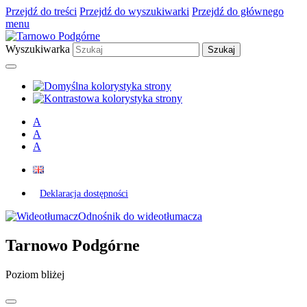
Przejdź do treści
Przejdź do wyszukiwarki
Przejdź do głównego
menu
Wyszukiwarka
A
A
A
Deklaracja dostępności
Odnośnik do wideotłumacza
Tarnowo Podgórne
Poziom bliżej