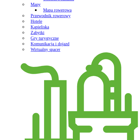
Mapy
Mapa rowerowa
Przewodnik rowerowy
Hotele
Kąpieliska
Zabytki
Gry turystyczne
Komunikacja i dojazd
Wirtualny spacer