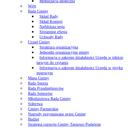
Mobilizacja społeczna
Wójt
Rada Gminy
Skład Rady
Skład Komisji
Najbliższa sesja
Streaming eSesja
Uchwały Rady
Urząd Gminy
Struktura organizacyjna
Jednostki organizacyjne gminy
Informacja o zakresie działalności Urzędu w tekście
łatwym do czytania
Informacja o zakresie działalności Urzędu w języku
migowym
Mapa Gminy
Rada Sportu
Rada Przedsiębiorców
Rada Seniorów
Młodzieżowa Rada Gminy
Sołectwa
Gminy Partnerskie
Nagrody przyznawane przez Gminę
Budżet
Strategia rozwoju Gminy Tarnowo Podgórne