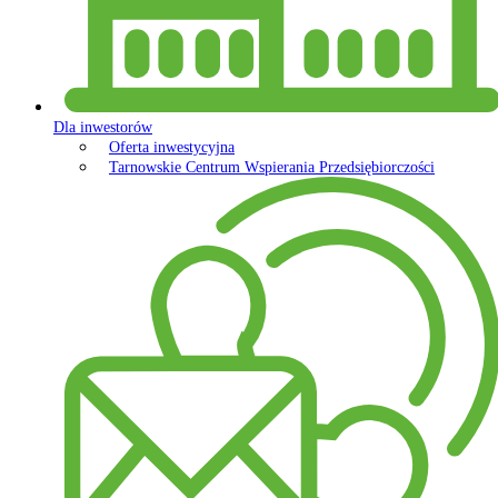
Dla inwestorów
Oferta inwestycyjna
Tarnowskie Centrum Wspierania Przedsiębiorczości