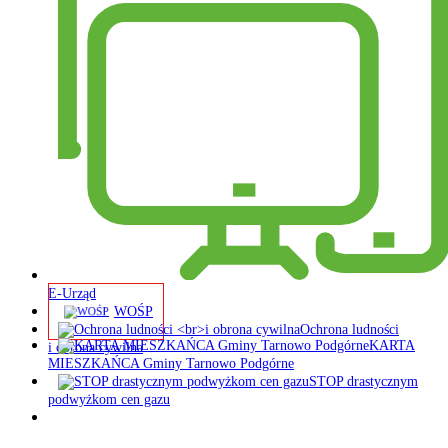
E-Urząd
WOŚP
Ochrona ludności
KARTA
i obrona cywilna
MIESZKAŃCA Gminy Tarnowo Podgórne
STOP drastycznym
podwyżkom cen gazu