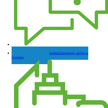
Zadaj pytanie Wójtowi
Zarezerwuj wizytę w
Urzędzie