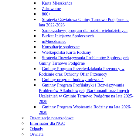
Karta Mieszkańca
Zdrowotne
800+
Strategia Oświatowa Gminy Tarnowo Podgórne na
lata 2022-2026
Samorządowy program dla rodzin wielodzietnych
Budżet Inicjatyw Społecznych
mMieszkaniec
Konsultacje społeczne
Wielkopolska Karta Rodziny
Strategia Rozwiązywania Problemów Społecznych
Gminy Tarnowo Podgórne
Gminny Program Przeciwdziałania Przemocy w
Rodzinie oraz Ochrony Ofiar Przemocy
Gminny program budowy mieszkań
Gminny Program Profilaktyki i Rozwiązywania
Problemów Alkoholowych, Narkomanii oraz Innych
Uzależnień w Gminie Tarnowo Podgórne na lata 2025-
2028
Gminny Program Wspierania Rodziny na lata 2026-
2028
Organizacje pozarządowe
Informator dla NGO
Odpady
Oświata