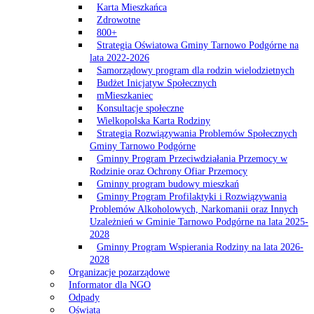
Karta Mieszkańca
Zdrowotne
800+
Strategia Oświatowa Gminy Tarnowo Podgórne na
lata 2022-2026
Samorządowy program dla rodzin wielodzietnych
Budżet Inicjatyw Społecznych
mMieszkaniec
Konsultacje społeczne
Wielkopolska Karta Rodziny
Strategia Rozwiązywania Problemów Społecznych
Gminy Tarnowo Podgórne
Gminny Program Przeciwdziałania Przemocy w
Rodzinie oraz Ochrony Ofiar Przemocy
Gminny program budowy mieszkań
Gminny Program Profilaktyki i Rozwiązywania
Problemów Alkoholowych, Narkomanii oraz Innych
Uzależnień w Gminie Tarnowo Podgórne na lata 2025-
2028
Gminny Program Wspierania Rodziny na lata 2026-
2028
Organizacje pozarządowe
Informator dla NGO
Odpady
Oświata