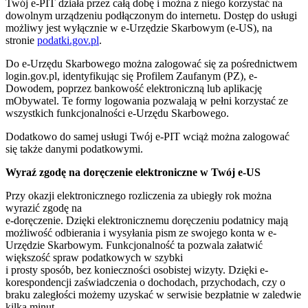
Twój e-PIT działa przez całą dobę i można z niego korzystać na
dowolnym urządzeniu podłączonym do internetu. Dostęp do usługi
możliwy jest wyłącznie w e-Urzędzie Skarbowym (e-US), na
stronie
podatki.gov.pl
.
Do e-Urzędu Skarbowego można zalogować się za pośrednictwem
login.gov.pl, identyfikując się Profilem Zaufanym (PZ), e-
Dowodem, poprzez bankowość elektroniczną lub aplikację
mObywatel. Te formy logowania pozwalają w pełni korzystać ze
wszystkich funkcjonalności e-Urzędu Skarbowego.
Dodatkowo do samej usługi Twój e-PIT wciąż można zalogować
się także danymi podatkowymi.
Wyraź zgodę na doręczenie elektroniczne w Twój e-US
Przy okazji elektronicznego rozliczenia za ubiegły rok można
wyrazić zgodę na
e-doręczenie. Dzięki elektronicznemu doręczeniu podatnicy mają
możliwość odbierania i wysyłania pism ze swojego konta w e-
Urzędzie Skarbowym. Funkcjonalność ta pozwala załatwić
większość spraw podatkowych w szybki
i prosty sposób, bez konieczności osobistej wizyty. Dzięki e-
korespondencji zaświadczenia o dochodach, przychodach, czy o
braku zaległości możemy uzyskać w serwisie bezpłatnie w zaledwie
kilka minut.