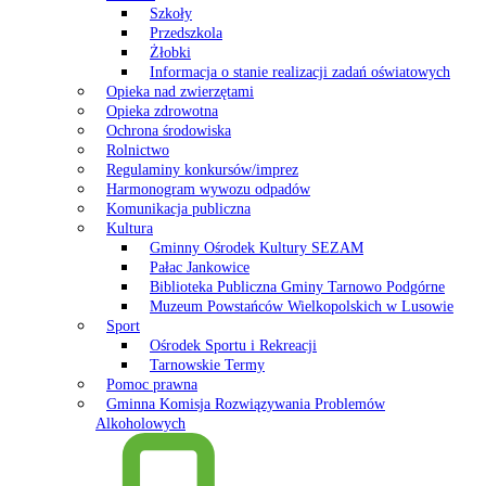
Szkoły
Przedszkola
Żłobki
Informacja o stanie realizacji zadań oświatowych
Opieka nad zwierzętami
Opieka zdrowotna
Ochrona środowiska
Rolnictwo
Regulaminy konkursów/imprez
Harmonogram wywozu odpadów
Komunikacja publiczna
Kultura
Gminny Ośrodek Kultury SEZAM
Pałac Jankowice
Biblioteka Publiczna Gminy Tarnowo Podgórne
Muzeum Powstańców Wielkopolskich w Lusowie
Sport
Ośrodek Sportu i Rekreacji
Tarnowskie Termy
Pomoc prawna
Gminna Komisja Rozwiązywania Problemów
Alkoholowych