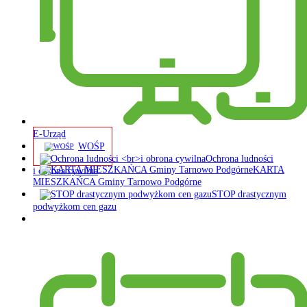
E-Urząd
WOŚP
Ochrona ludności
KARTA
i obrona cywilna
MIESZKAŃCA Gminy Tarnowo Podgórne
STOP drastycznym
podwyżkom cen gazu