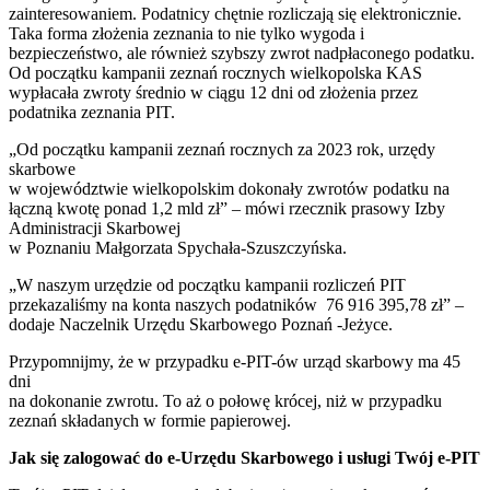
zainteresowaniem. Podatnicy chętnie rozliczają się elektronicznie.
Taka forma złożenia zeznania to nie tylko wygoda i
bezpieczeństwo, ale również szybszy zwrot nadpłaconego podatku.
Od początku kampanii zeznań rocznych wielkopolska KAS
wypłacała zwroty średnio w ciągu 12 dni od złożenia przez
podatnika zeznania PIT.
„Od początku kampanii zeznań rocznych za 2023 rok, urzędy
skarbowe
w województwie wielkopolskim dokonały zwrotów podatku na
łączną kwotę ponad 1,2 mld zł” – mówi rzecznik prasowy Izby
Administracji Skarbowej
w Poznaniu Małgorzata Spychała-Szuszczyńska.
„W naszym urzędzie od początku kampanii rozliczeń PIT
przekazaliśmy na konta naszych podatników 76 916 395,78 zł” –
dodaje Naczelnik Urzędu Skarbowego Poznań -Jeżyce.
Przypomnijmy, że w przypadku e-PIT-ów urząd skarbowy ma 45
dni
na dokonanie zwrotu. To aż o połowę krócej, niż w przypadku
zeznań składanych w formie papierowej.
Jak się zalogować do e-Urzędu Skarbowego i usługi Twój e-PIT