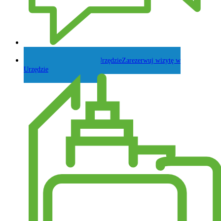
Zadaj pytanie Wójtowi
Zarezerwuj wizytę w
Urzędzie