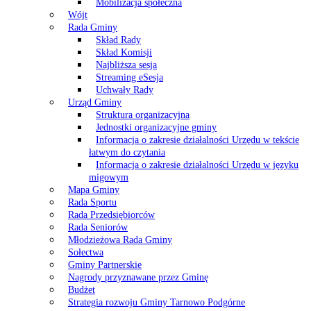
Mobilizacja społeczna
Wójt
Rada Gminy
Skład Rady
Skład Komisji
Najbliższa sesja
Streaming eSesja
Uchwały Rady
Urząd Gminy
Struktura organizacyjna
Jednostki organizacyjne gminy
Informacja o zakresie działalności Urzędu w tekście
łatwym do czytania
Informacja o zakresie działalności Urzędu w języku
migowym
Mapa Gminy
Rada Sportu
Rada Przedsiębiorców
Rada Seniorów
Młodzieżowa Rada Gminy
Sołectwa
Gminy Partnerskie
Nagrody przyznawane przez Gminę
Budżet
Strategia rozwoju Gminy Tarnowo Podgórne