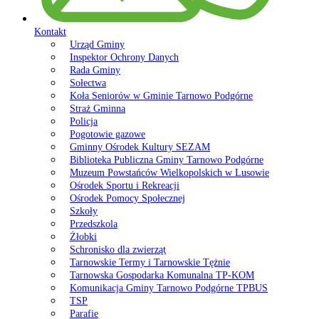
Kontakt
Urząd Gminy
Inspektor Ochrony Danych
Rada Gminy
Sołectwa
Koła Seniorów w Gminie Tarnowo Podgórne
Straż Gminna
Policja
Pogotowie gazowe
Gminny Ośrodek Kultury SEZAM
Biblioteka Publiczna Gminy Tarnowo Podgórne
Muzeum Powstańców Wielkopolskich w Lusowie
Ośrodek Sportu i Rekreacji
Ośrodek Pomocy Społecznej
Szkoły
Przedszkola
Żłobki
Schronisko dla zwierząt
Tarnowskie Termy i Tarnowskie Tężnie
Tarnowska Gospodarka Komunalna TP-KOM
Komunikacja Gminy Tarnowo Podgórne TPBUS
TSP
Parafie