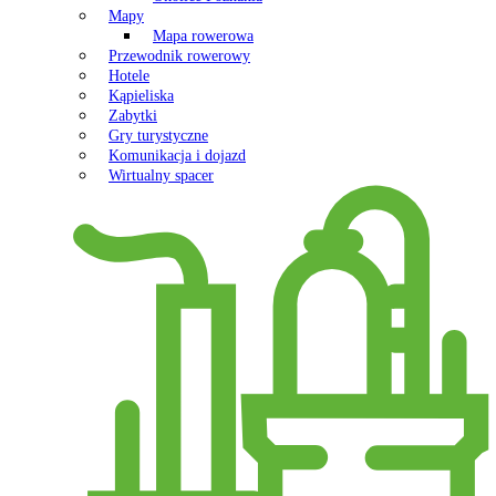
Mapy
Mapa rowerowa
Przewodnik rowerowy
Hotele
Kąpieliska
Zabytki
Gry turystyczne
Komunikacja i dojazd
Wirtualny spacer