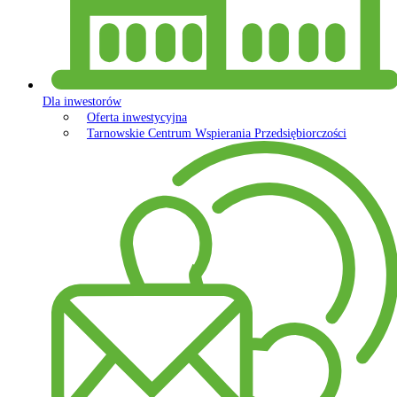
Dla inwestorów
Oferta inwestycyjna
Tarnowskie Centrum Wspierania Przedsiębiorczości