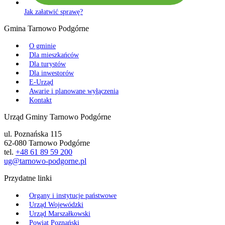
Jak załatwić sprawę?
Gmina Tarnowo Podgórne
O gminie
Dla mieszkańców
Dla turystów
Dla inwestorów
E-Urząd
Awarie i planowane wyłączenia
Kontakt
Urząd Gminy Tarnowo Podgórne
ul. Poznańska 115
62-080 Tarnowo Podgórne
tel.
+48 61 89 59 200
ug@tarnowo-podgorne.pl
Przydatne linki
Organy i instytucje państwowe
Urząd Wojewódzki
Urząd Marszałkowski
Powiat Poznański