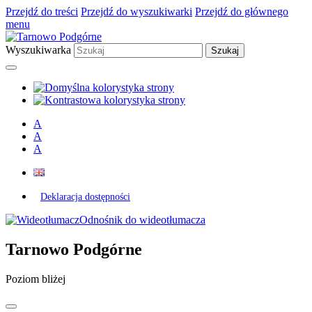
Przejdź do treści
Przejdź do wyszukiwarki
Przejdź do głównego
menu
Wyszukiwarka
A
A
A
Deklaracja dostępności
Odnośnik do wideotłumacza
Tarnowo Podgórne
Poziom bliżej