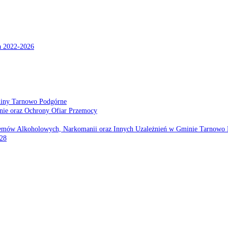
a 2022-2026
miny Tarnowo Podgórne
nie oraz Ochrony Ofiar Przemocy
emów Alkoholowych, Narkomanii oraz Innych Uzależnień w Gminie Tarnowo 
028