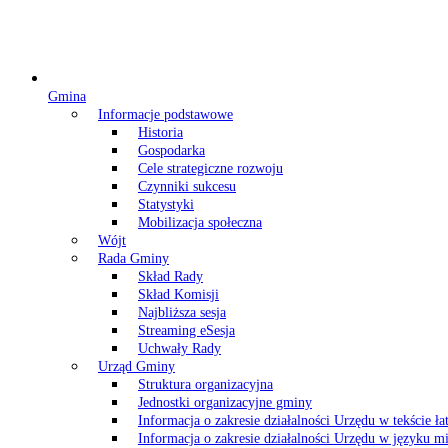
Gmina
Informacje podstawowe
Historia
Gospodarka
Cele strategiczne rozwoju
Czynniki sukcesu
Statystyki
Mobilizacja społeczna
Wójt
Rada Gminy
Skład Rady
Skład Komisji
Najbliższa sesja
Streaming eSesja
Uchwały Rady
Urząd Gminy
Struktura organizacyjna
Jednostki organizacyjne gminy
Informacja o zakresie działalności Urzędu w tekście ł
Informacja o zakresie działalności Urzędu w języku