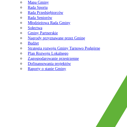
Mapa Gminy
Rada Sportu
Rada Przedsiębiorców
Rada Seniorów
Młodzieżowa Rada Gminy
Sołectwa
Gminy Partnerskie
Nagrody przyznawane przez Gminę
Budżet
Strategia rozwoju Gminy Tarnowo Podgórne
Plan Rozwoju Lokalnego
Zagospodarowanie przestrzenne
Dofinansowania projektów
Raporty o stanie Gminy