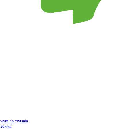
atwym do czytania
 migowym