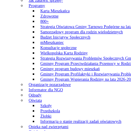
Jak załatwić sprawę?
Programy
Karta Mieszkańca
Zdrowotne
800+
Strategia Oświatowa Gminy Tarnowo Podgórne na lat
Samorządowy program dla rodzin wielodzietnych
Budżet Inicjatyw Społecznych
mMieszkaniec
Konsultacje społeczne
Wielkopolska Karta Rodziny
Strategia Rozwiązywania Problemów Społecznych G
Gminny Program Przeciwdziałania Przemocy w Rodzi
Gminny program budowy mieszkań
Gminny Program Profilaktyki i Rozwiązywania Probl
Gminny Program Wspierania Rodziny na lata 2026-2
Organizacje pozarządowe
Informator dla NGO
Odpady
Oświata
Szkoły
Przedszkola
Żłobki
Informacja o stanie realizacji zadań oświatowych
Opieka nad zwierzętami