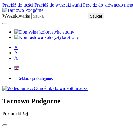
Przejdź do treści
Przejdź do wyszukiwarki
Przejdź do głównego men
Wyszukiwarka
A
A
A
Deklaracja dostępności
Odnośnik do wideotłumacza
Tarnowo Podgórne
Poziom bliżej