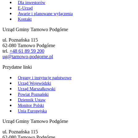
Dla inwestorów
E-Urząd
Awarie i planowane wyłączenia
Kontakt
Urząd Gminy Tarnowo Podgórne
ul. Poznańska 115
62-080 Tarnowo Podgórne
tel.
+48 61 89 59 200
ug@tarnowo-podgorne.pl
Przydatne linki
Organy i instytucje państwowe
Urząd Wojewódzki
Urząd Marszałkowski
Powiat Poznański
Dziennik Ustaw
Monitor Polski
Unia Europejska
Urząd Gminy Tarnowo Podgórne
ul. Poznańska 115
62-080 Tarnowo Podgórne