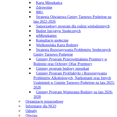
Karta Mieszkańca
Zdrowotne
800+
Strategia Oświatowa Gminy Tarnowo Podgórne na
lata 2022-2026
Samorządowy program dla rodzin wielodzietnych
Budżet Inicjatyw Społecznych
mMieszkaniec
Konsultacje społeczne
Wielkopolska Karta Rodziny
Strategia Rozwiązywania Problemów Społecznych
Gminy Tarnowo Podgórne
Gminny Program Przeciwdziałania Przemocy w
Rodzinie oraz Ochrony Ofiar Przemocy
Gminny program budowy mieszkań
Gminny Program Profilaktyki i Rozwiązywania
Problemów Alkoholowych, Narkomanii oraz Innych
Uzależnień w Gminie Tarnowo Podgórne na lata 2025-
2028
Gminny Program Wspierania Rodziny na lata 2026-
2028
Organizacje pozarządowe
Informator dla NGO
Odpady
Oświata