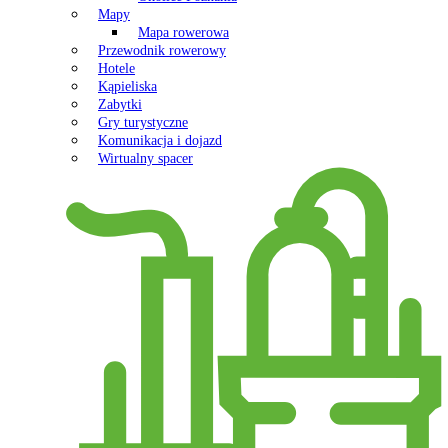
Mapy
Mapa rowerowa
Przewodnik rowerowy
Hotele
Kąpieliska
Zabytki
Gry turystyczne
Komunikacja i dojazd
Wirtualny spacer