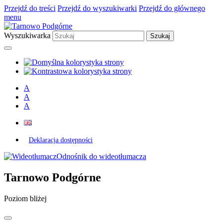
Przejdź do treści
Przejdź do wyszukiwarki
Przejdź do głównego
menu
Wyszukiwarka
A
A
A
Deklaracja dostępności
Odnośnik do wideotłumacza
Tarnowo Podgórne
Poziom bliżej