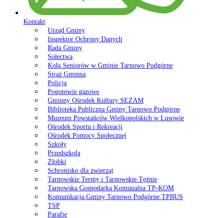
Kontakt
Urząd Gminy
Inspektor Ochrony Danych
Rada Gminy
Sołectwa
Koła Seniorów w Gminie Tarnowo Podgórne
Straż Gminna
Policja
Pogotowie gazowe
Gminny Ośrodek Kultury SEZAM
Biblioteka Publiczna Gminy Tarnowo Podgórne
Muzeum Powstańców Wielkopolskich w Lusowie
Ośrodek Sportu i Rekreacji
Ośrodek Pomocy Społecznej
Szkoły
Przedszkola
Żłobki
Schronisko dla zwierząt
Tarnowskie Termy i Tarnowskie Tężnie
Tarnowska Gospodarka Komunalna TP-KOM
Komunikacja Gminy Tarnowo Podgórne TPBUS
TSP
Parafie