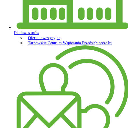
Dla inwestorów
Oferta inwestycyjna
Tarnowskie Centrum Wspierania Przedsiębiorczości