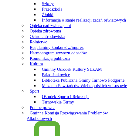
Szkoły
Przedszkola
Żłobki
Informacja o stanie realizacji zadań oświatowych
Opieka nad zwierzętami
Opieka zdrowotna
Ochrona środowiska
Rolnictwo
Regulaminy konkursów/imprez
Harmonogram wywozu odpadów
Komunikacja publiczna
Kultura
Gminny Ośrodek Kultury SEZAM
Pałac Jankowice
Biblioteka Publiczna Gminy Tarnowo Podgórne
Muzeum Powstańców Wielkopolskich w Lusowie
Sport
Ośrodek Sportu i Rekreacji
Tarnowskie Termy
Pomoc prawna
Gminna Komisja Rozwiązywania Problemów
Alkoholowych