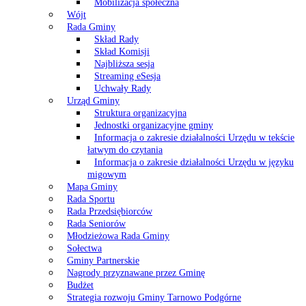
Mobilizacja społeczna
Wójt
Rada Gminy
Skład Rady
Skład Komisji
Najbliższa sesja
Streaming eSesja
Uchwały Rady
Urząd Gminy
Struktura organizacyjna
Jednostki organizacyjne gminy
Informacja o zakresie działalności Urzędu w tekście
łatwym do czytania
Informacja o zakresie działalności Urzędu w języku
migowym
Mapa Gminy
Rada Sportu
Rada Przedsiębiorców
Rada Seniorów
Młodzieżowa Rada Gminy
Sołectwa
Gminy Partnerskie
Nagrody przyznawane przez Gminę
Budżet
Strategia rozwoju Gminy Tarnowo Podgórne