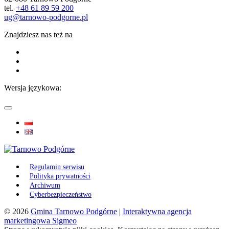
tel.
+48 61 89 59 200
ug@tarnowo-podgorne.pl
Znajdziesz nas też na
Wersja językowa:
Regulamin serwisu
Polityka prywatności
Archiwum
Cyberbezpieczeństwo
© 2026
Gmina Tarnowo Podgórne
|
Interaktywna agencja
marketingowa Sigmeo