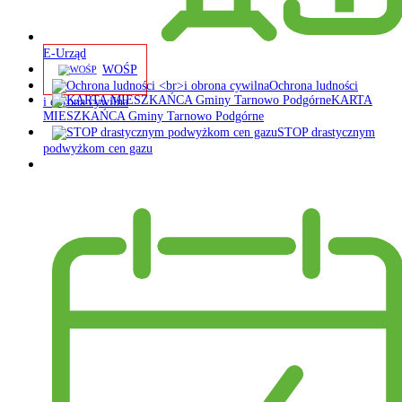
E-Urząd
WOŚP
Ochrona ludności
KARTA
i obrona cywilna
MIESZKAŃCA Gminy Tarnowo Podgórne
STOP drastycznym
podwyżkom cen gazu