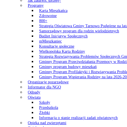
Jak załatwić sprawę?
Programy
Karta Mieszkańca
Zdrowotne
800+
Strategia Oświatowa Gminy Tarnowo Podgórne na lat
Samorządowy program dla rodzin wielodzietnych
Budżet Inicjatyw Społecznych
mMieszkaniec
Konsultacje społeczne
Wielkopolska Karta Rodziny
Strategia Rozwiązywania Problemów Społecznych G
Gminny Program Przeciwdziałania Przemocy w Rodzi
Gminny program budowy mieszkań
Gminny Program Profilaktyki i Rozwiązywania Probl
Gminny Program Wspierania Rodziny na lata 2026-2
Organizacje pozarządowe
Informator dla NGO
Odpady
Oświata
Szkoły
Przedszkola
Żłobki
Informacja o stanie realizacji zadań oświatowych
Opieka nad zwierzętami