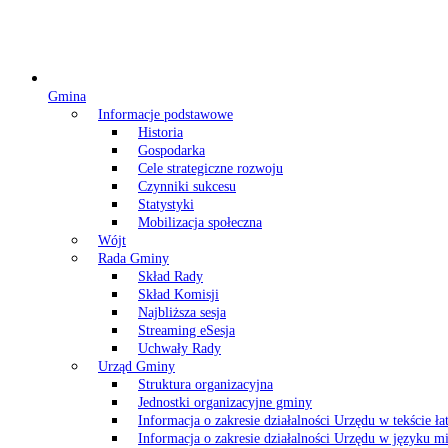
Gmina
Informacje podstawowe
Historia
Gospodarka
Cele strategiczne rozwoju
Czynniki sukcesu
Statystyki
Mobilizacja społeczna
Wójt
Rada Gminy
Skład Rady
Skład Komisji
Najbliższa sesja
Streaming eSesja
Uchwały Rady
Urząd Gminy
Struktura organizacyjna
Jednostki organizacyjne gminy
Informacja o zakresie działalności Urzędu w tekście ł
Informacja o zakresie działalności Urzędu w języku