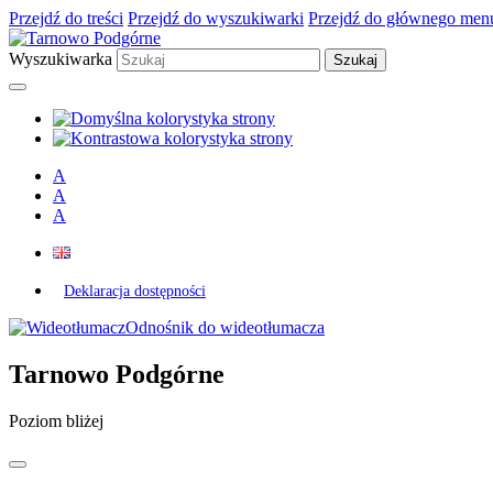
Przejdź do treści
Przejdź do wyszukiwarki
Przejdź do głównego men
Wyszukiwarka
A
A
A
Deklaracja dostępności
Odnośnik do wideotłumacza
Tarnowo Podgórne
Poziom bliżej