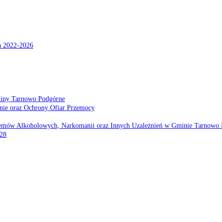
a 2022-2026
miny Tarnowo Podgórne
nie oraz Ochrony Ofiar Przemocy
emów Alkoholowych, Narkomanii oraz Innych Uzależnień w Gminie Tarnowo 
028