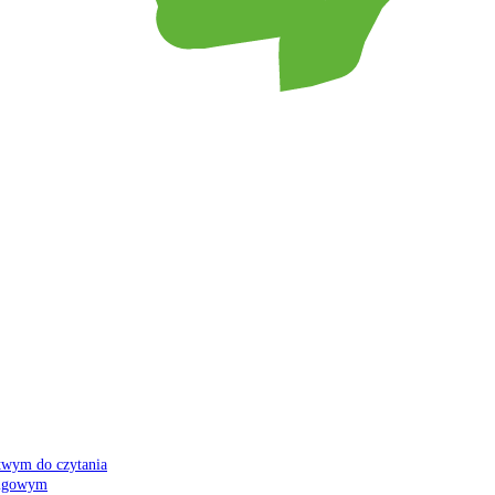
atwym do czytania
 migowym