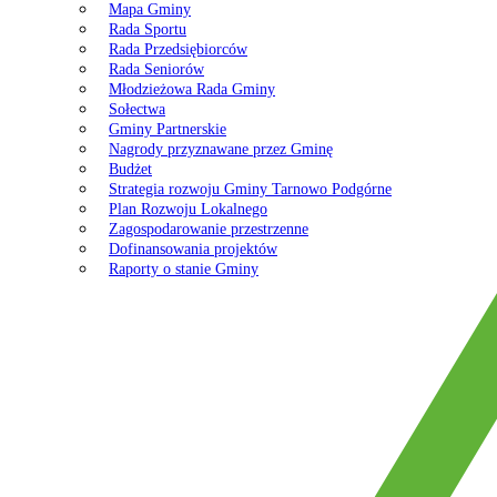
Mapa Gminy
Rada Sportu
Rada Przedsiębiorców
Rada Seniorów
Młodzieżowa Rada Gminy
Sołectwa
Gminy Partnerskie
Nagrody przyznawane przez Gminę
Budżet
Strategia rozwoju Gminy Tarnowo Podgórne
Plan Rozwoju Lokalnego
Zagospodarowanie przestrzenne
Dofinansowania projektów
Raporty o stanie Gminy