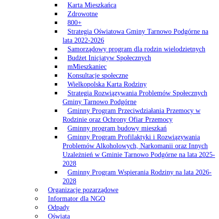
Karta Mieszkańca
Zdrowotne
800+
Strategia Oświatowa Gminy Tarnowo Podgórne na
lata 2022-2026
Samorządowy program dla rodzin wielodzietnych
Budżet Inicjatyw Społecznych
mMieszkaniec
Konsultacje społeczne
Wielkopolska Karta Rodziny
Strategia Rozwiązywania Problemów Społecznych
Gminy Tarnowo Podgórne
Gminny Program Przeciwdziałania Przemocy w
Rodzinie oraz Ochrony Ofiar Przemocy
Gminny program budowy mieszkań
Gminny Program Profilaktyki i Rozwiązywania
Problemów Alkoholowych, Narkomanii oraz Innych
Uzależnień w Gminie Tarnowo Podgórne na lata 2025-
2028
Gminny Program Wspierania Rodziny na lata 2026-
2028
Organizacje pozarządowe
Informator dla NGO
Odpady
Oświata