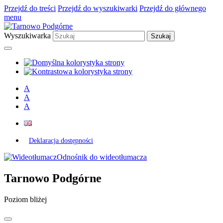
Przejdź do treści
Przejdź do wyszukiwarki
Przejdź do głównego
menu
Wyszukiwarka
A
A
A
Deklaracja dostępności
Odnośnik do wideotłumacza
Tarnowo Podgórne
Poziom bliżej