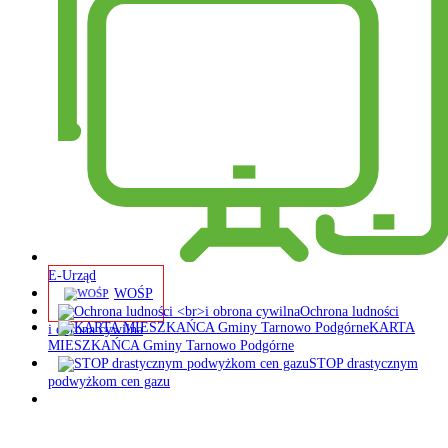
E-Urząd
WOŚP
Ochrona ludności
KARTA
i obrona cywilna
MIESZKAŃCA Gminy Tarnowo Podgórne
STOP drastycznym
podwyżkom cen gazu