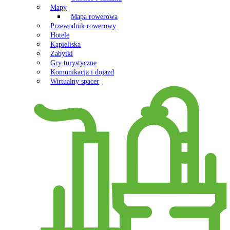
Mapy
Mapa rowerowa
Przewodnik rowerowy
Hotele
Kąpieliska
Zabytki
Gry turystyczne
Komunikacja i dojazd
Wirtualny spacer