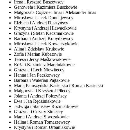
Irena i Ryszard Buszewscy
Genowefa i Kazimierz Buszkowie
Małgorzata Cojszner-Imas i Aleksander Imas
Mirosława i Jacek Dondajewscy
Elżbieta i Andrzej Duszyńscy
Krystyna i Andrzej Hlawacikowie
Grażyna i Stefan Kaczmarkowie
Barbara i Andrzej Kopydłowscy
Mirosława i Jacek Kowalczykowie
Alina i Zdzisław Krukowie
Zofia i Marian Kubatowie
Teresa i Jerzy Maśkowiakowie
Róża i Kazimierz Marciniakowie
Grażyna i Lech Niewiteccy
Hanna i Jan Paczkowscy
Barbara i Walerian Pajtakowie
Maria Paluszyńska-Kasierska i Roman Kasierski
Małgorzata i Krzysztof Pileccy
Jolanta i Andrzej Połczyńscy
Ewa i Jan Rędziniakowie
Jadwiga i Stanisław Rozmiarkowie
Grażyna i Cezary Sinieccy
Maria i Andrzej Siwczakowie
Halina i Roman Tomaszewscy
Krystyna i Roman Urbaniakowie