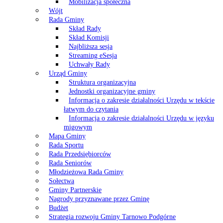
Mobilizacja społeczna
Wójt
Rada Gminy
Skład Rady
Skład Komisji
Najbliższa sesja
Streaming eSesja
Uchwały Rady
Urząd Gminy
Struktura organizacyjna
Jednostki organizacyjne gminy
Informacja o zakresie działalności Urzędu w tekście
łatwym do czytania
Informacja o zakresie działalności Urzędu w języku
migowym
Mapa Gminy
Rada Sportu
Rada Przedsiębiorców
Rada Seniorów
Młodzieżowa Rada Gminy
Sołectwa
Gminy Partnerskie
Nagrody przyznawane przez Gminę
Budżet
Strategia rozwoju Gminy Tarnowo Podgórne