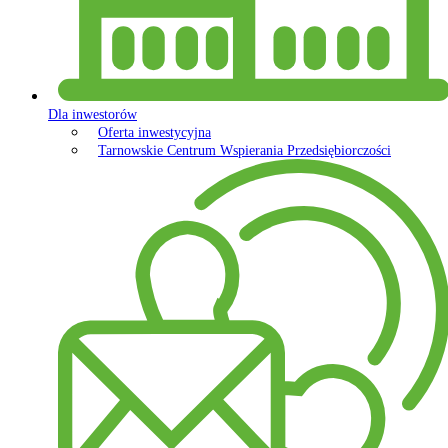
Dla inwestorów
Oferta inwestycyjna
Tarnowskie Centrum Wspierania Przedsiębiorczości