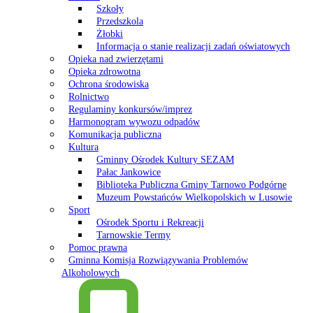
Szkoły
Przedszkola
Żłobki
Informacja o stanie realizacji zadań oświatowych
Opieka nad zwierzętami
Opieka zdrowotna
Ochrona środowiska
Rolnictwo
Regulaminy konkursów/imprez
Harmonogram wywozu odpadów
Komunikacja publiczna
Kultura
Gminny Ośrodek Kultury SEZAM
Pałac Jankowice
Biblioteka Publiczna Gminy Tarnowo Podgórne
Muzeum Powstańców Wielkopolskich w Lusowie
Sport
Ośrodek Sportu i Rekreacji
Tarnowskie Termy
Pomoc prawna
Gminna Komisja Rozwiązywania Problemów
Alkoholowych