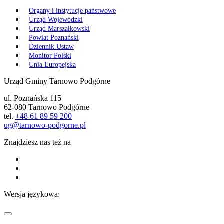
Organy i instytucje państwowe
Urząd Wojewódzki
Urząd Marszałkowski
Powiat Poznański
Dziennik Ustaw
Monitor Polski
Unia Europejska
Urząd Gminy Tarnowo Podgórne
ul. Poznańska 115
62-080 Tarnowo Podgórne
tel.
+48 61 89 59 200
ug@tarnowo-podgorne.pl
Znajdziesz nas też na
Wersja językowa: