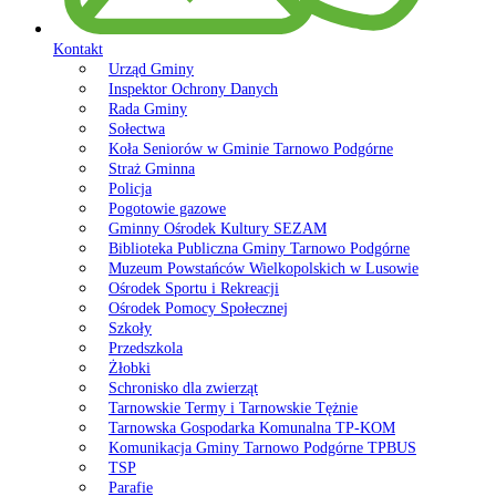
Kontakt
Urząd Gminy
Inspektor Ochrony Danych
Rada Gminy
Sołectwa
Koła Seniorów w Gminie Tarnowo Podgórne
Straż Gminna
Policja
Pogotowie gazowe
Gminny Ośrodek Kultury SEZAM
Biblioteka Publiczna Gminy Tarnowo Podgórne
Muzeum Powstańców Wielkopolskich w Lusowie
Ośrodek Sportu i Rekreacji
Ośrodek Pomocy Społecznej
Szkoły
Przedszkola
Żłobki
Schronisko dla zwierząt
Tarnowskie Termy i Tarnowskie Tężnie
Tarnowska Gospodarka Komunalna TP-KOM
Komunikacja Gminy Tarnowo Podgórne TPBUS
TSP
Parafie