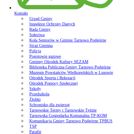
Kontakt
Urząd Gminy
Inspektor Ochrony Danych
Rada Gminy
Sołectwa
Koła Seniorów w Gminie Tarnowo Podgórne
Straż Gminna
Policja
Pogotowie gazowe
Gminny Ośrodek Kultury SEZAM
Biblioteka Publiczna Gminy Tarnowo Podgórne
Muzeum Powstańców Wielkopolskich w Lusowie
Ośrodek Sportu i Rekreacji
Ośrodek Pomocy Społecznej
Szkoły
Przedszkola
Żłobki
Schronisko dla zwierząt
Tarnowskie Termy i Tarnowskie Tężnie
Tarnowska Gospodarka Komunalna TP-KOM
Komunikacja Gminy Tarnowo Podgórne TPBUS
TSP
Parafie