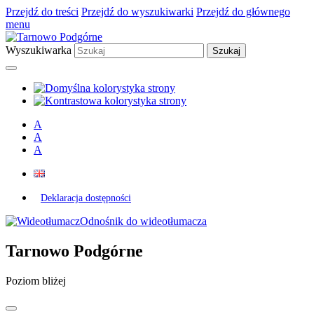
Przejdź do treści
Przejdź do wyszukiwarki
Przejdź do głównego
menu
Wyszukiwarka
A
A
A
Deklaracja dostępności
Odnośnik do wideotłumacza
Tarnowo Podgórne
Poziom bliżej