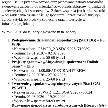
regionu są już przeprowadzone oraz planowane nabory wniosków,
skierowane zarówno do mieszkańców, przedsiębiorców, organizacji
społecznych, jak i samorządów. Zakres wsparcia jest bardzo szeroki
– od zakładania działalności gospodarczej, przez rozwój turystyki i
agroturystyki, po projekty społeczne oraz inwestycje w
infrastrukturę lokalną.
W roku 2026 do tej pory ogłoszono m.in. nabory:
Podejmowanie działalności gospodarczej (Start DG) – PS
WPR
• Nazwa naboru: PSWPR_2.3.SDG/2026 (719989)
• Termin: 19.01.2026 – 02.02.2026
• Wysokość wsparcia: 50-60 tys. zł
Projekty grantowe „Aktywizacja społeczna w Dolinie
Samy” – EFS+
• Nazwa naboru: 1/09.06/ADS/GRANTYEFS+
• Termin: 12.02.2026 – 27.02.2026
• Wysokość wsparcia: 25-60 tys. zł
Tworzenie gospodarstw agroturystycznych (Start GA) –
PS WPR
• Nazwa naboru: PSWPR_1.2.1.SGA/2026 (786624)
• Termin: 05.03.2026 – 19.03.2026
• Wysokość wsparcia: 50-93 tys. zł
Rozwijanie gospodarstw agroturystycznych (Rozwój GA)