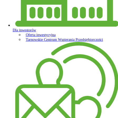
Dla inwestorów
Oferta inwestycyjna
Tarnowskie Centrum Wspierania Przedsiębiorczości