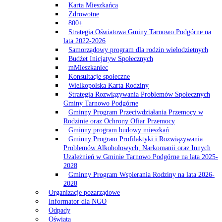
Karta Mieszkańca
Zdrowotne
800+
Strategia Oświatowa Gminy Tarnowo Podgórne na
lata 2022-2026
Samorządowy program dla rodzin wielodzietnych
Budżet Inicjatyw Społecznych
mMieszkaniec
Konsultacje społeczne
Wielkopolska Karta Rodziny
Strategia Rozwiązywania Problemów Społecznych
Gminy Tarnowo Podgórne
Gminny Program Przeciwdziałania Przemocy w
Rodzinie oraz Ochrony Ofiar Przemocy
Gminny program budowy mieszkań
Gminny Program Profilaktyki i Rozwiązywania
Problemów Alkoholowych, Narkomanii oraz Innych
Uzależnień w Gminie Tarnowo Podgórne na lata 2025-
2028
Gminny Program Wspierania Rodziny na lata 2026-
2028
Organizacje pozarządowe
Informator dla NGO
Odpady
Oświata