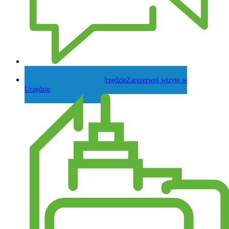
Zadaj pytanie Wójtowi
Zarezerwuj wizytę w
Urzędzie