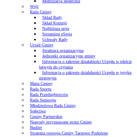
Mobilizacja społeczna
Wójt
Rada Gminy
Skład Rady
Skład Komisji
Najbliższa sesja
Streaming eSesja
Uchwały Rady
Urząd Gminy
Struktura organizacyjna
Jednostki organizacyjne gminy
Informacja o zakresie działalności Urzędu w tekście
łatwym do czytania
Informacja o zakresie działalności Urzędu w języku
migowym
Mapa Gminy
Rada Sportu
Rada Przedsiębiorców
Rada Seniorów
Młodzieżowa Rada Gminy
Sołectwa
Gminy Partnerskie
Nagrody przyznawane przez Gminę
Budżet
Strategia rozwoju Gminy Tarnowo Podgórne