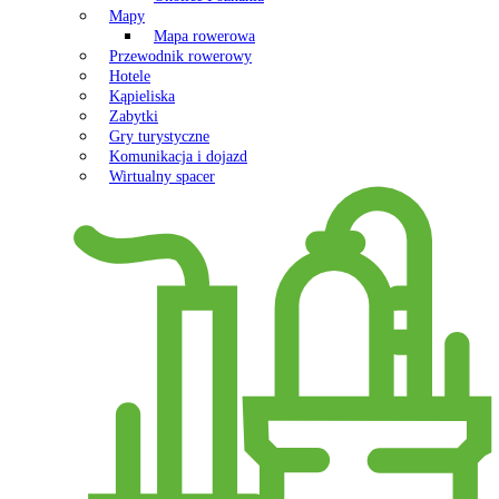
Mapy
Mapa rowerowa
Przewodnik rowerowy
Hotele
Kąpieliska
Zabytki
Gry turystyczne
Komunikacja i dojazd
Wirtualny spacer