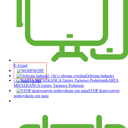
E-Urząd
WOŚP
Ochrona ludności
KARTA
i obrona cywilna
MIESZKAŃCA Gminy Tarnowo Podgórne
STOP drastycznym
podwyżkom cen gazu