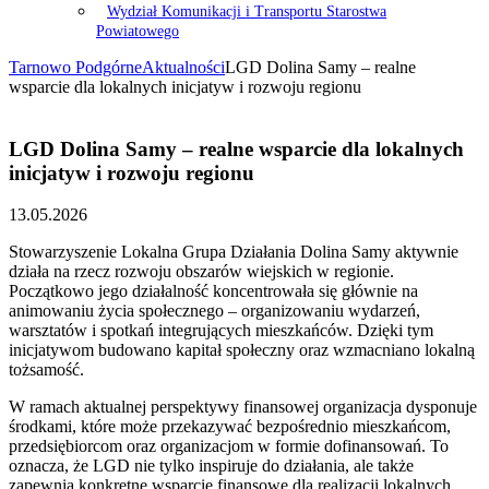
Wydział Komunikacji i Transportu Starostwa
Powiatowego
Tarnowo Podgórne
Aktualności
LGD Dolina Samy – realne
wsparcie dla lokalnych inicjatyw i rozwoju regionu
LGD Dolina Samy – realne wsparcie dla lokalnych
inicjatyw i rozwoju regionu
13.05.2026
Stowarzyszenie Lokalna Grupa Działania Dolina Samy aktywnie
działa na rzecz rozwoju obszarów wiejskich w regionie.
Początkowo jego działalność koncentrowała się głównie na
animowaniu życia społecznego – organizowaniu wydarzeń,
warsztatów i spotkań integrujących mieszkańców. Dzięki tym
inicjatywom budowano kapitał społeczny oraz wzmacniano lokalną
tożsamość.
W ramach aktualnej perspektywy finansowej organizacja dysponuje
środkami, które może przekazywać bezpośrednio mieszkańcom,
przedsiębiorcom oraz organizacjom w formie dofinansowań. To
oznacza, że LGD nie tylko inspiruje do działania, ale także
zapewnia konkretne wsparcie finansowe dla realizacji lokalnych