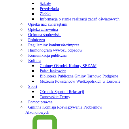
Szkoły
Przedszkola
Żłobki
Informacja o stanie realizacji zadań oświatowych
Opieka nad zwierzętami
Opieka zdrowotna
Ochrona środowiska
Rolnictwo
Regulaminy konkursów/imprez
Harmonogram wywozu odpadów
Komunikacja publiczna
Kultura
Gminny Ośrodek Kultury SEZAM
Pałac Jankowice
Biblioteka Publiczna Gminy Tarnowo Podgórne
Muzeum Powstańców Wielkopolskich w Lusowie
Sport
Ośrodek Sportu i Rekreacji
Tarnowskie Termy
Pomoc prawna
Gminna Komisja Rozwiązywania Problemów
Alkoholowych