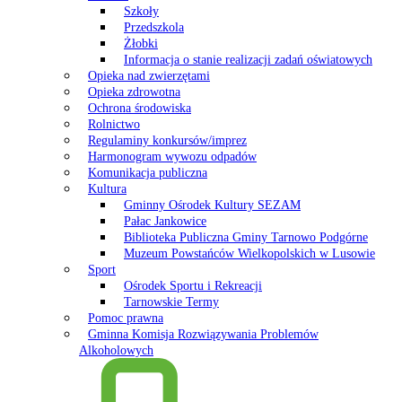
Szkoły
Przedszkola
Żłobki
Informacja o stanie realizacji zadań oświatowych
Opieka nad zwierzętami
Opieka zdrowotna
Ochrona środowiska
Rolnictwo
Regulaminy konkursów/imprez
Harmonogram wywozu odpadów
Komunikacja publiczna
Kultura
Gminny Ośrodek Kultury SEZAM
Pałac Jankowice
Biblioteka Publiczna Gminy Tarnowo Podgórne
Muzeum Powstańców Wielkopolskich w Lusowie
Sport
Ośrodek Sportu i Rekreacji
Tarnowskie Termy
Pomoc prawna
Gminna Komisja Rozwiązywania Problemów
Alkoholowych