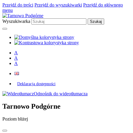
Przejdź do treści
Przejdź do wyszukiwarki
Przejdź do głównego
menu
Wyszukiwarka
A
A
A
Deklaracja dostępności
Odnośnik do wideotłumacza
Tarnowo Podgórne
Poziom bliżej