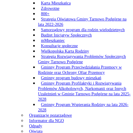
Karta Mieszkańca
Zdrowotne
800+
Strategia Oświatowa Gminy Tarnowo Podgórne na
lata 2022-2026
Samorządowy program dla rodzin wielodzietnych
Budżet Inicjatyw Społecznych
mMieszkaniec
Konsultacje społeczne
Wielkopolska Karta Rodziny
Strategia Rozwiązywania Problemów Społecznych
Gminy Tarnowo Podgórne
Gminny Program Przeciwdziałania Przemocy w
Rodzinie oraz Ochrony Ofiar Przemocy
Gminny program budowy mieszkań
Gminny Program Profilaktyki i Rozwiązywania
Problemów Alkoholowych, Narkomanii oraz Innych
Uzależnień w Gminie Tarnowo Podgórne na lata 2025-
2028
Gminny Program Wspierania Rodziny na lata 2026-
2028
Organizacje pozarządowe
Informator dla NGO
Odpady
Oświata