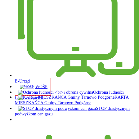
E-Urząd
WOŚP
Ochrona ludności
KARTA
i obrona cywilna
MIESZKAŃCA Gminy Tarnowo Podgórne
STOP drastycznym
podwyżkom cen gazu