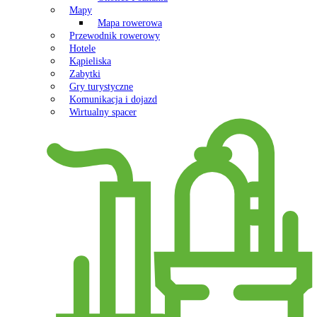
Mapy
Mapa rowerowa
Przewodnik rowerowy
Hotele
Kąpieliska
Zabytki
Gry turystyczne
Komunikacja i dojazd
Wirtualny spacer