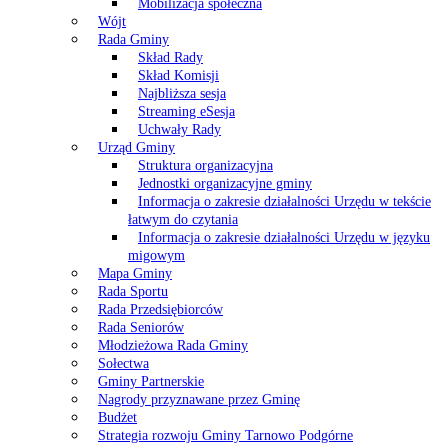
Mobilizacja społeczna
Wójt
Rada Gminy
Skład Rady
Skład Komisji
Najbliższa sesja
Streaming eSesja
Uchwały Rady
Urząd Gminy
Struktura organizacyjna
Jednostki organizacyjne gminy
Informacja o zakresie działalności Urzędu w tekście
łatwym do czytania
Informacja o zakresie działalności Urzędu w języku
migowym
Mapa Gminy
Rada Sportu
Rada Przedsiębiorców
Rada Seniorów
Młodzieżowa Rada Gminy
Sołectwa
Gminy Partnerskie
Nagrody przyznawane przez Gminę
Budżet
Strategia rozwoju Gminy Tarnowo Podgórne