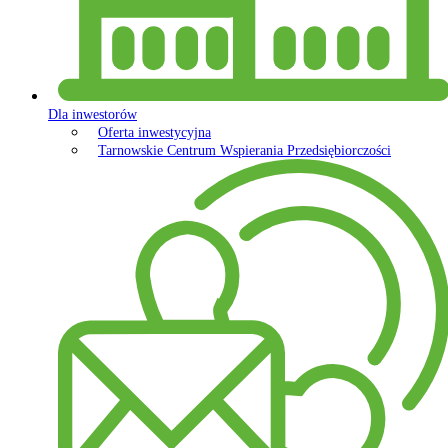
Dla inwestorów
Oferta inwestycyjna
Tarnowskie Centrum Wspierania Przedsiębiorczości