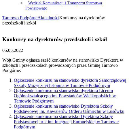
Wydział Komunikacji i Transportu Starostwa
Powiatowego
Tarnowo Podgórne
Aktualności
Konkursy na dyrektorów
przedszkoli i szkół
Konkursy na dyrektorów przedszkoli i szkół
05.05.2022
Wójt Gminy ogłasza sześć konkursów na stanowisko Dyrektora w
szkołach i przedszkolach prowadzonych przez Gminę Tarnowo
Podgórne:
Ogłoszenie konkursu na stanowisko dyrektora Samorządowej
Szkoły Muzycznej I stopnia w Tarnowie Podgórnym
Ogłoszenie konkursu na stanowisko dyrektora Liceum
Ogólnokształcącego im. Powstańców Wielkopolskich w
Tarnowie Podgórnym
Ogłoszenie konkursu na stanowisko Dyrektora Szkoły
Podstawowej im. Kawalerów Orderu Uśmiechu w Lusówku
Ogłoszenie konkursu na stanowisko Dyrektora Szkoły
Podstawowej nr 2 im. Integracji Europejskiej w Tarnowie
Podgórnym