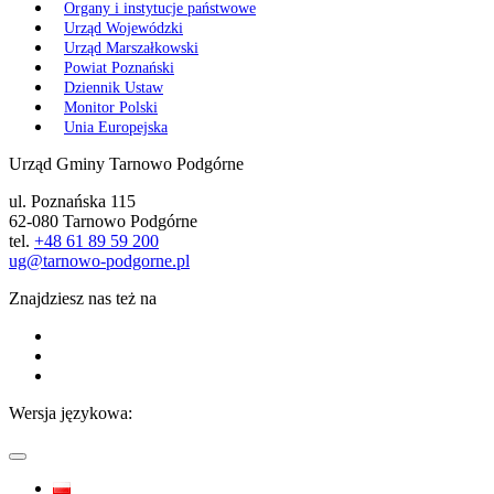
Organy i instytucje państwowe
Urząd Wojewódzki
Urząd Marszałkowski
Powiat Poznański
Dziennik Ustaw
Monitor Polski
Unia Europejska
Urząd Gminy Tarnowo Podgórne
ul. Poznańska 115
62-080 Tarnowo Podgórne
tel.
+48 61 89 59 200
ug@tarnowo-podgorne.pl
Znajdziesz nas też na
Wersja językowa: