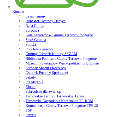
Kontakt
Urząd Gminy
Inspektor Ochrony Danych
Rada Gminy
Sołectwa
Koła Seniorów w Gminie Tarnowo Podgórne
Straż Gminna
Policja
Pogotowie gazowe
Gminny Ośrodek Kultury SEZAM
Biblioteka Publiczna Gminy Tarnowo Podgórne
Muzeum Powstańców Wielkopolskich w Lusowie
Ośrodek Sportu i Rekreacji
Ośrodek Pomocy Społecznej
Szkoły
Przedszkola
Żłobki
Schronisko dla zwierząt
Tarnowskie Termy i Tarnowskie Tężnie
Tarnowska Gospodarka Komunalna TP-KOM
Komunikacja Gminy Tarnowo Podgórne TPBUS
TSP
Parafie