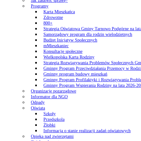
Jak załatwić sprawę?
Programy
Karta Mieszkańca
Zdrowotne
800+
Strategia Oświatowa Gminy Tarnowo Podgórne na lat
Samorządowy program dla rodzin wielodzietnych
Budżet Inicjatyw Społecznych
mMieszkaniec
Konsultacje społeczne
Wielkopolska Karta Rodziny
Strategia Rozwiązywania Problemów Społecznych G
Gminny Program Przeciwdziałania Przemocy w Rodzi
Gminny program budowy mieszkań
Gminny Program Profilaktyki i Rozwiązywania Probl
Gminny Program Wspierania Rodziny na lata 2026-2
Organizacje pozarządowe
Informator dla NGO
Odpady
Oświata
Szkoły
Przedszkola
Żłobki
Informacja o stanie realizacji zadań oświatowych
Opieka nad zwierzętami