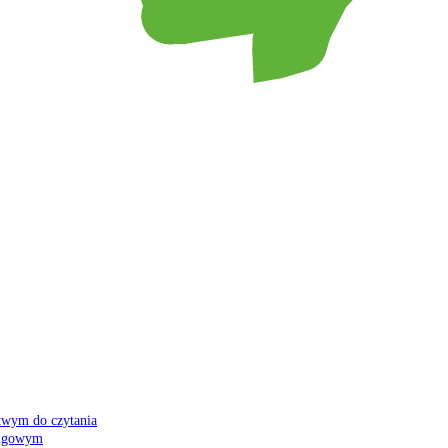
atwym do czytania
 migowym