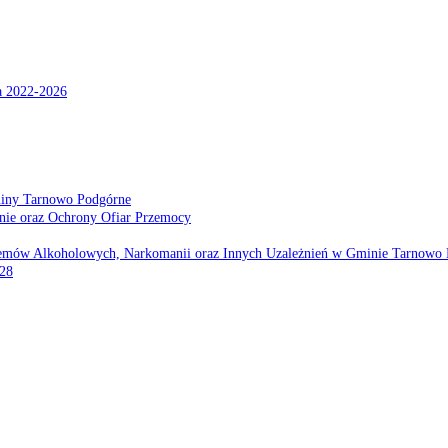
a 2022-2026
miny Tarnowo Podgórne
nie oraz Ochrony Ofiar Przemocy
emów Alkoholowych, Narkomanii oraz Innych Uzależnień w Gminie Tarnowo 
028