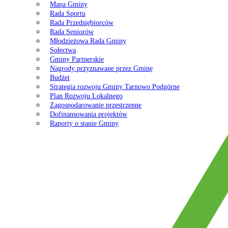
Mapa Gminy
Rada Sportu
Rada Przedsiębiorców
Rada Seniorów
Młodzieżowa Rada Gminy
Sołectwa
Gminy Partnerskie
Nagrody przyznawane przez Gminę
Budżet
Strategia rozwoju Gminy Tarnowo Podgórne
Plan Rozwoju Lokalnego
Zagospodarowanie przestrzenne
Dofinansowania projektów
Raporty o stanie Gminy