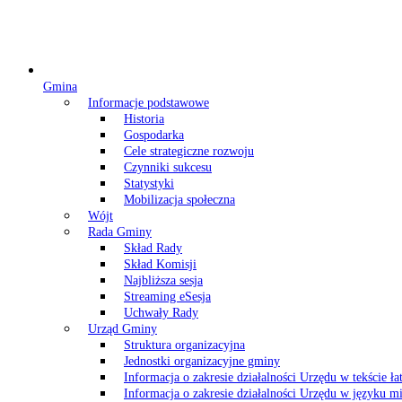
Gmina
Informacje podstawowe
Historia
Gospodarka
Cele strategiczne rozwoju
Czynniki sukcesu
Statystyki
Mobilizacja społeczna
Wójt
Rada Gminy
Skład Rady
Skład Komisji
Najbliższa sesja
Streaming eSesja
Uchwały Rady
Urząd Gminy
Struktura organizacyjna
Jednostki organizacyjne gminy
Informacja o zakresie działalności Urzędu w tekście ł
Informacja o zakresie działalności Urzędu w języku