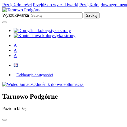
Przejdź do treści
Przejdź do wyszukiwarki
Przejdź do głównego men
Wyszukiwarka
A
A
A
Deklaracja dostępności
Odnośnik do wideotłumacza
Tarnowo Podgórne
Poziom bliżej