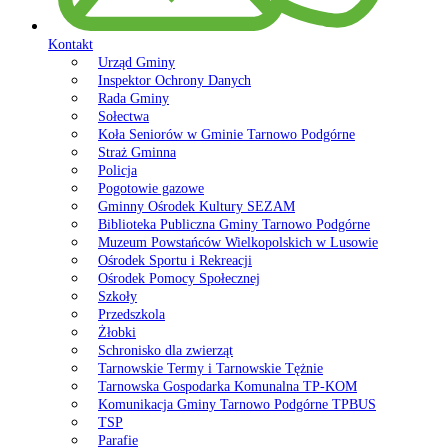
Kontakt
Urząd Gminy
Inspektor Ochrony Danych
Rada Gminy
Sołectwa
Koła Seniorów w Gminie Tarnowo Podgórne
Straż Gminna
Policja
Pogotowie gazowe
Gminny Ośrodek Kultury SEZAM
Biblioteka Publiczna Gminy Tarnowo Podgórne
Muzeum Powstańców Wielkopolskich w Lusowie
Ośrodek Sportu i Rekreacji
Ośrodek Pomocy Społecznej
Szkoły
Przedszkola
Żłobki
Schronisko dla zwierząt
Tarnowskie Termy i Tarnowskie Tężnie
Tarnowska Gospodarka Komunalna TP-KOM
Komunikacja Gminy Tarnowo Podgórne TPBUS
TSP
Parafie