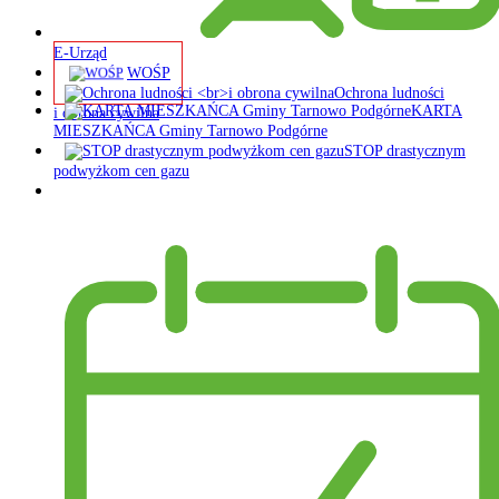
E-Urząd
WOŚP
Ochrona ludności
KARTA
i obrona cywilna
MIESZKAŃCA Gminy Tarnowo Podgórne
STOP drastycznym
podwyżkom cen gazu