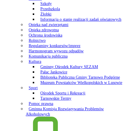
Szkoły
Przedszkola
Żłobki
Informacja o stanie realizacji zadań oświatowych
Opieka nad zwierzętami
Opieka zdrowotna
Ochrona środowiska
Rolnictwo
Regulaminy konkursów/imprez
Harmonogram wywozu odpadów
Komunikacja publiczna
Kultura
Gminny Ośrodek Kultury SEZAM
Pałac Jankowice
Biblioteka Publiczna Gminy Tarnowo Podgórne
Muzeum Powstańców Wielkopolskich w Lusowie
Sport
Ośrodek Sportu i Rekreacji
Tarnowskie Termy
Pomoc prawna
Gminna Komisja Rozwiązywania Problemów
Alkoholowych