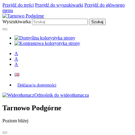
Przejdź do treści
Przejdź do wyszukiwarki
Przejdź do głównego
menu
Wyszukiwarka
A
A
A
Deklaracja dostępności
Odnośnik do wideotłumacza
Tarnowo Podgórne
Poziom bliżej