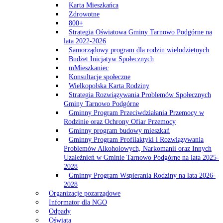
Karta Mieszkańca
Zdrowotne
800+
Strategia Oświatowa Gminy Tarnowo Podgórne na
lata 2022-2026
Samorządowy program dla rodzin wielodzietnych
Budżet Inicjatyw Społecznych
mMieszkaniec
Konsultacje społeczne
Wielkopolska Karta Rodziny
Strategia Rozwiązywania Problemów Społecznych
Gminy Tarnowo Podgórne
Gminny Program Przeciwdziałania Przemocy w
Rodzinie oraz Ochrony Ofiar Przemocy
Gminny program budowy mieszkań
Gminny Program Profilaktyki i Rozwiązywania
Problemów Alkoholowych, Narkomanii oraz Innych
Uzależnień w Gminie Tarnowo Podgórne na lata 2025-
2028
Gminny Program Wspierania Rodziny na lata 2026-
2028
Organizacje pozarządowe
Informator dla NGO
Odpady
Oświata