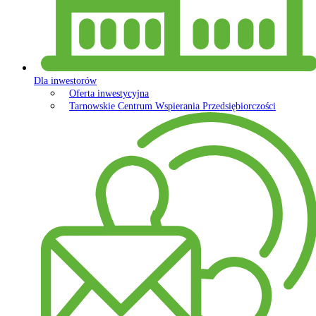
Dla inwestorów
Oferta inwestycyjna
Tarnowskie Centrum Wspierania Przedsiębiorczości