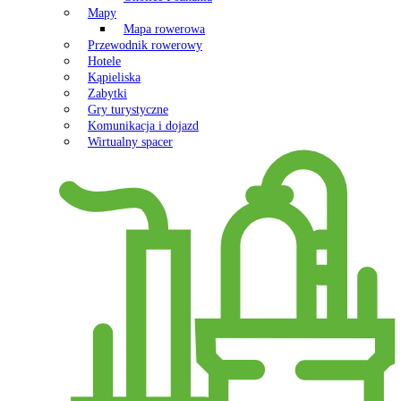
Mapy
Mapa rowerowa
Przewodnik rowerowy
Hotele
Kąpieliska
Zabytki
Gry turystyczne
Komunikacja i dojazd
Wirtualny spacer