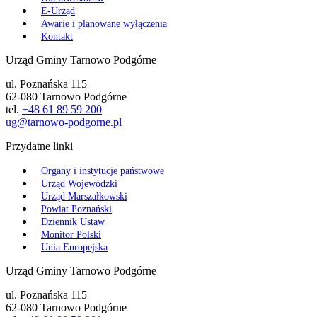
E-Urząd
Awarie i planowane wyłączenia
Kontakt
Urząd Gminy Tarnowo Podgórne
ul. Poznańska 115
62-080 Tarnowo Podgórne
tel.
+48 61 89 59 200
ug@tarnowo-podgorne.pl
Przydatne linki
Organy i instytucje państwowe
Urząd Wojewódzki
Urząd Marszałkowski
Powiat Poznański
Dziennik Ustaw
Monitor Polski
Unia Europejska
Urząd Gminy Tarnowo Podgórne
ul. Poznańska 115
62-080 Tarnowo Podgórne