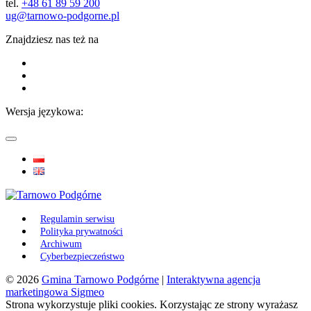
tel.
+48 61 89 59 200
ug@tarnowo-podgorne.pl
Znajdziesz nas też na
Wersja językowa:
Regulamin serwisu
Polityka prywatności
Archiwum
Cyberbezpieczeństwo
© 2026
Gmina Tarnowo Podgórne
|
Interaktywna agencja
marketingowa Sigmeo
Strona wykorzystuje pliki cookies. Korzystając ze strony wyrażasz