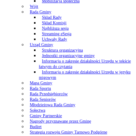
Mobilizacja społeczna
Wójt
Rada Gminy
Skład Rady
Skład Komisji
Najbliższa sesja
Streaming eSesja
Uchwały Rady
Urząd Gminy
Struktura organizacyjna
Jednostki organizacyjne gminy
Informacja o zakresie działalności Urzędu w tekście
łatwym do czytania
Informacja o zakresie działalności Urzędu w języku
migowym
Mapa Gminy
Rada Sportu
Rada Przedsiębiorców
Rada Seniorów
Młodzieżowa Rada Gminy
Sołectwa
Gminy Partnerskie
Nagrody przyznawane przez Gminę
Budżet
Strategia rozwoju Gminy Tarnowo Podgórne