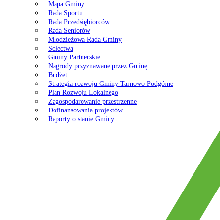
Mapa Gminy
Rada Sportu
Rada Przedsiębiorców
Rada Seniorów
Młodzieżowa Rada Gminy
Sołectwa
Gminy Partnerskie
Nagrody przyznawane przez Gminę
Budżet
Strategia rozwoju Gminy Tarnowo Podgórne
Plan Rozwoju Lokalnego
Zagospodarowanie przestrzenne
Dofinansowania projektów
Raporty o stanie Gminy