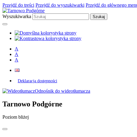
Przejdź do treści
Przejdź do wyszukiwarki
Przejdź do głównego men
Wyszukiwarka
A
A
A
Deklaracja dostępności
Odnośnik do wideotłumacza
Tarnowo Podgórne
Poziom bliżej