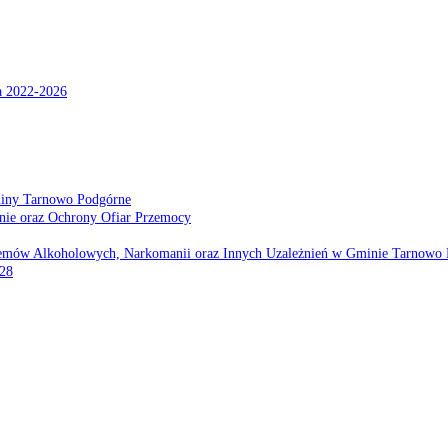
a 2022-2026
miny Tarnowo Podgórne
nie oraz Ochrony Ofiar Przemocy
emów Alkoholowych, Narkomanii oraz Innych Uzależnień w Gminie Tarnowo 
028