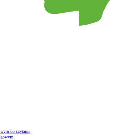
atwym do czytania
 migowym