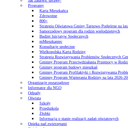
Jak załatwić sprawę?
Programy
Karta Mieszkańca
Zdrowotne
800+
Strategia Oświatowa Gminy Tarnowo Podgórne na lat
Samorządowy program dla rodzin wielodzietnych
Budżet Inicjatyw Społecznych
mMieszkaniec
Konsultacje społeczne
Wielkopolska Karta Rodziny
Strategia Rozwiązywania Problemów Społecznych G
Gminny Program Przeciwdziałania Przemocy w Rodzi
Gminny program budowy mieszkań
Gminny Program Profilaktyki i Rozwiązywania Probl
Gminny Program Wspierania Rodziny na lata 2026-2
Organizacje pozarządowe
Informator dla NGO
Odpady
Oświata
Szkoły
Przedszkola
Żłobki
Informacja o stanie realizacji zadań oświatowych
Opieka nad zwierzętami