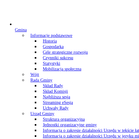
Gmina
Informacje podstawowe
Historia
Gospodarka
Cele strategiczne rozwoju
Czynniki sukcesu
Statystyki
Mobilizacja społeczna
Wójt
Rada Gminy
Skład Rady
Skład Komisji
Najbliższa sesja
Streaming eSesja
Uchwały Rady
Urząd Gminy
Struktura organizacyjna
Jednostki organizacyjne gminy
Informacja o zakresie działalności Urzędu w tekście ł
Informacja o zakresie działalności Urzędu w języku