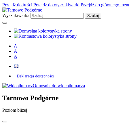
Przejdź do treści
Przejdź do wyszukiwarki
Przejdź do głównego men
Wyszukiwarka
A
A
A
Deklaracja dostępności
Odnośnik do wideotłumacza
Tarnowo Podgórne
Poziom bliżej