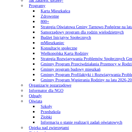
Jak załatwić sprawę?
Programy
Karta Mieszkańca
Zdrowotne
800+
Strategia Oświatowa Gminy Tarnowo Podgórne na lat
Samorządowy program dla rodzin wielodzietnych
Budżet Inicjatyw Społecznych
mMieszkaniec
Konsultacje społeczne
Wielkopolska Karta Rodziny
Strategia Rozwiązywania Problemów Społecznych G
Gminny Program Przeciwdziałania Przemocy w Rodzi
Gminny program budowy mieszkań
Gminny Program Profilaktyki i Rozwiązywania Probl
Gminny Program Wspierania Rodziny na lata 2026-2
Organizacje pozarządowe
Informator dla NGO
Odpady
Oświata
Szkoły
Przedszkola
Żłobki
Informacja o stanie realizacji zadań oświatowych
Opieka nad zwierzętami