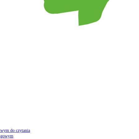
atwym do czytania
 migowym