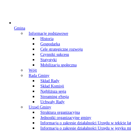
Gmina
Informacje podstawowe
Historia
Gospodarka
Cele strategiczne rozwoju
Czynniki sukcesu
Statystyki
Mobilizacja społeczna
Wójt
Rada Gminy
Skład Rady
Skład Komisji
Najbliższa sesja
Streaming eSesja
Uchwały Rady
Urząd Gminy
Struktura organizacyjna
Jednostki organizacyjne gminy
Informacja o zakresie działalności Urzędu w tekście ł
Informacja o zakresie działalności Urzędu w języku