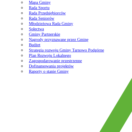
Mapa Gminy
Rada Sportu
Rada Przedsiębiorców
Rada Seniorów
Młodzieżowa Rada Gminy
Sołectwa
Gminy Partnerskie
Nagrody przyznawane przez Gminę
Budżet
Strategia rozwoju Gminy Tarnowo Podgórne
Plan Rozwoju Lokalnego
Zagospodarowanie przestrzenne
Dofinansowania projektów
Raporty o stanie Gminy