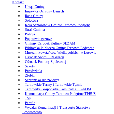
Kontakt
Urząd Gminy
Inspektor Ochrony Danych
Rada Gminy
Sołectwa
Koła Seniorów w Gminie Tarnowo Podgórne
Straż Gminna
Policja
Pogotowie gazowe
Gminny Ośrodek Kultury SEZAM
Biblioteka Publiczna Gminy Tarnowo Podgórne
Muzeum Powstańców Wielkopolskich w Lusowie
Ośrodek Sportu i Rekreacji
Ośrodek Pomocy Społecznej
Szkoły
Przedszkola
Żłobki
Schronisko dla zwierząt
Tarnowskie Termy i Tarnowskie Tężnie
Tarnowska Gospodarka Komunalna TP-KOM
Komunikacja Gminy Tarnowo Podgórne TPBUS
TSP
Parafie
Wydział Komunikacji i Transportu Starostwa
Powiatowego