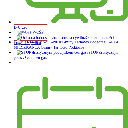
E-Urząd
WOŚP
Ochrona ludności
KARTA
i obrona cywilna
MIESZKAŃCA Gminy Tarnowo Podgórne
STOP drastycznym
podwyżkom cen gazu