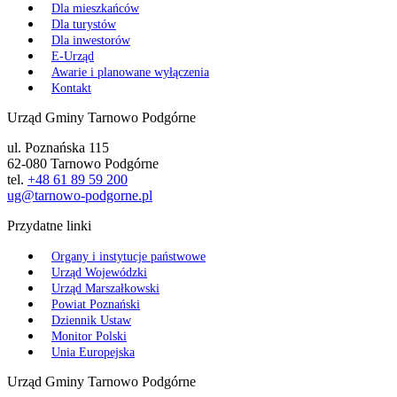
Dla mieszkańców
Dla turystów
Dla inwestorów
E-Urząd
Awarie i planowane wyłączenia
Kontakt
Urząd Gminy Tarnowo Podgórne
ul. Poznańska 115
62-080 Tarnowo Podgórne
tel.
+48 61 89 59 200
ug@tarnowo-podgorne.pl
Przydatne linki
Organy i instytucje państwowe
Urząd Wojewódzki
Urząd Marszałkowski
Powiat Poznański
Dziennik Ustaw
Monitor Polski
Unia Europejska
Urząd Gminy Tarnowo Podgórne