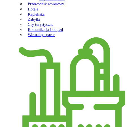
Przewodnik rowerowy
Hotele
Kąpieliska
Zabytki
Gry turystyczne
Komunikacja i dojazd
Wirtualny spacer