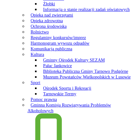
Żłobki
Informacja o stanie realizacji zadań oświatowych
Opieka nad zwierzętami
Opieka zdrowotna
Ochrona środowiska
Rolnictwo
Regulaminy konkursów/imprez
Harmonogram wywozu odpadów
Komunikacja publiczna
Kultura
Gminny Ośrodek Kultury SEZAM
Pałac Jankowice
Biblioteka Publiczna Gminy Tarnowo Podgórne
Muzeum Powstańców Wielkopolskich w Lusowie
Sport
Ośrodek Sportu i Rekreacji
Tarnowskie Termy
Pomoc prawna
Gminna Komisja Rozwiązywania Problemów
Alkoholowych