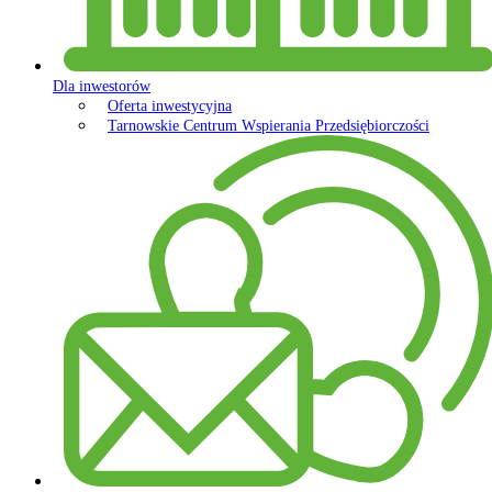
Dla inwestorów
Oferta inwestycyjna
Tarnowskie Centrum Wspierania Przedsiębiorczości