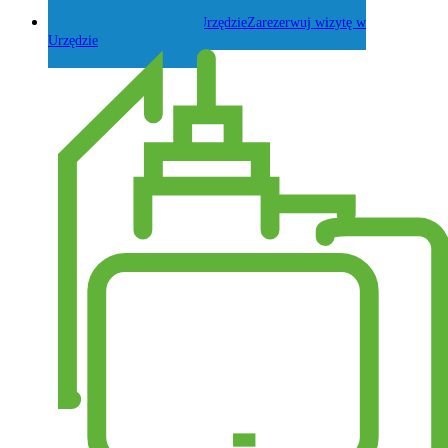
Zadaj pytanie Wójtowi
Zarezerwuj wizytę w
Urzędzie