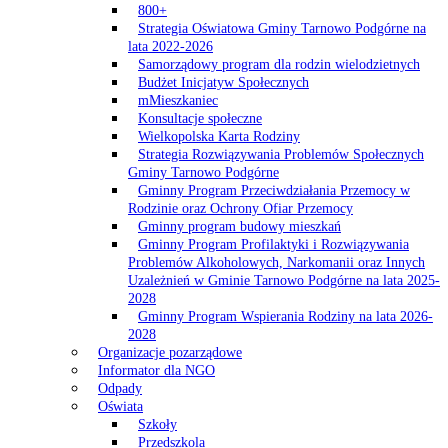
800+
Strategia Oświatowa Gminy Tarnowo Podgórne na
lata 2022-2026
Samorządowy program dla rodzin wielodzietnych
Budżet Inicjatyw Społecznych
mMieszkaniec
Konsultacje społeczne
Wielkopolska Karta Rodziny
Strategia Rozwiązywania Problemów Społecznych
Gminy Tarnowo Podgórne
Gminny Program Przeciwdziałania Przemocy w
Rodzinie oraz Ochrony Ofiar Przemocy
Gminny program budowy mieszkań
Gminny Program Profilaktyki i Rozwiązywania
Problemów Alkoholowych, Narkomanii oraz Innych
Uzależnień w Gminie Tarnowo Podgórne na lata 2025-
2028
Gminny Program Wspierania Rodziny na lata 2026-
2028
Organizacje pozarządowe
Informator dla NGO
Odpady
Oświata
Szkoły
Przedszkola