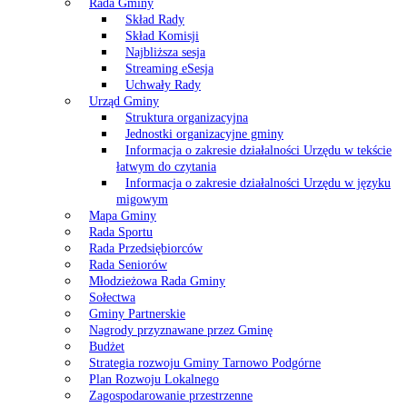
Rada Gminy
Skład Rady
Skład Komisji
Najbliższa sesja
Streaming eSesja
Uchwały Rady
Urząd Gminy
Struktura organizacyjna
Jednostki organizacyjne gminy
Informacja o zakresie działalności Urzędu w tekście
łatwym do czytania
Informacja o zakresie działalności Urzędu w języku
migowym
Mapa Gminy
Rada Sportu
Rada Przedsiębiorców
Rada Seniorów
Młodzieżowa Rada Gminy
Sołectwa
Gminy Partnerskie
Nagrody przyznawane przez Gminę
Budżet
Strategia rozwoju Gminy Tarnowo Podgórne
Plan Rozwoju Lokalnego
Zagospodarowanie przestrzenne