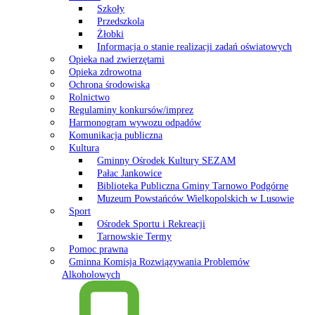
Szkoły
Przedszkola
Żłobki
Informacja o stanie realizacji zadań oświatowych
Opieka nad zwierzętami
Opieka zdrowotna
Ochrona środowiska
Rolnictwo
Regulaminy konkursów/imprez
Harmonogram wywozu odpadów
Komunikacja publiczna
Kultura
Gminny Ośrodek Kultury SEZAM
Pałac Jankowice
Biblioteka Publiczna Gminy Tarnowo Podgórne
Muzeum Powstańców Wielkopolskich w Lusowie
Sport
Ośrodek Sportu i Rekreacji
Tarnowskie Termy
Pomoc prawna
Gminna Komisja Rozwiązywania Problemów
Alkoholowych