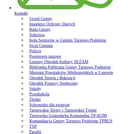
Kontakt
Urząd Gminy
Inspektor Ochrony Danych
Rada Gminy
Sołectwa
Koła Seniorów w Gminie Tarnowo Podgórne
Straż Gminna
Policja
Pogotowie gazowe
Gminny Ośrodek Kultury SEZAM
Biblioteka Publiczna Gminy Tarnowo Podgórne
Muzeum Powstańców Wielkopolskich w Lusowie
Ośrodek Sportu i Rekreacji
Ośrodek Pomocy Społecznej
Szkoły
Przedszkola
Żłobki
Schronisko dla zwierząt
Tarnowskie Termy i Tarnowskie Tężnie
Tarnowska Gospodarka Komunalna TP-KOM
Komunikacja Gminy Tarnowo Podgórne TPBUS
TSP
Parafie