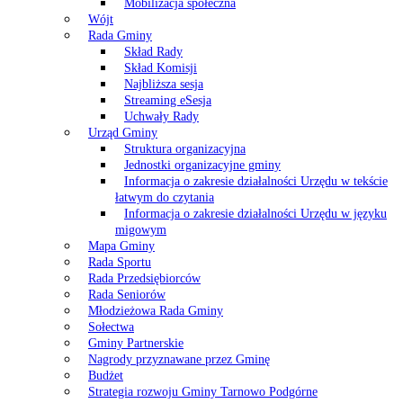
Mobilizacja społeczna
Wójt
Rada Gminy
Skład Rady
Skład Komisji
Najbliższa sesja
Streaming eSesja
Uchwały Rady
Urząd Gminy
Struktura organizacyjna
Jednostki organizacyjne gminy
Informacja o zakresie działalności Urzędu w tekście
łatwym do czytania
Informacja o zakresie działalności Urzędu w języku
migowym
Mapa Gminy
Rada Sportu
Rada Przedsiębiorców
Rada Seniorów
Młodzieżowa Rada Gminy
Sołectwa
Gminy Partnerskie
Nagrody przyznawane przez Gminę
Budżet
Strategia rozwoju Gminy Tarnowo Podgórne