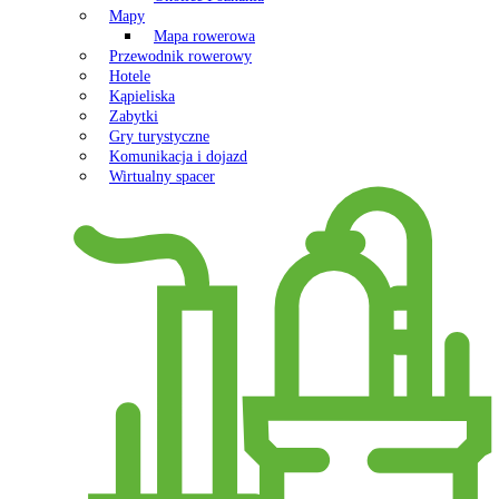
Mapy
Mapa rowerowa
Przewodnik rowerowy
Hotele
Kąpieliska
Zabytki
Gry turystyczne
Komunikacja i dojazd
Wirtualny spacer