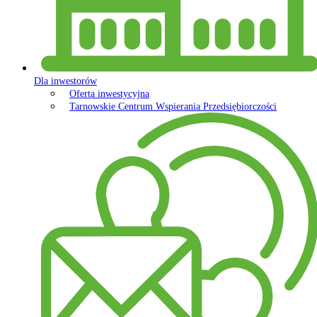
Dla inwestorów
Oferta inwestycyjna
Tarnowskie Centrum Wspierania Przedsiębiorczości