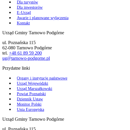
Dla turystów
Dla inwestorów
E-Urząd
Awarie i planowane wyłączenia
Kontakt
Urząd Gminy Tarnowo Podgórne
ul. Poznańska 115
62-080 Tarnowo Podgórne
tel.
+48 61 89 59 200
ug@tarnowo-podgorne.pl
Przydatne linki
Organy i instytucje państwowe
Urząd Wojewódzki
Urząd Marszałkowski
Powiat Poznański
Dziennik Ustaw
Monitor Polski
Unia Europejska
Urząd Gminy Tarnowo Podgórne
ul. Poznańska 115