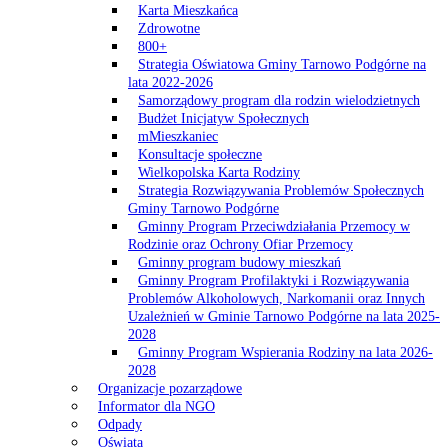
Karta Mieszkańca
Zdrowotne
800+
Strategia Oświatowa Gminy Tarnowo Podgórne na
lata 2022-2026
Samorządowy program dla rodzin wielodzietnych
Budżet Inicjatyw Społecznych
mMieszkaniec
Konsultacje społeczne
Wielkopolska Karta Rodziny
Strategia Rozwiązywania Problemów Społecznych
Gminy Tarnowo Podgórne
Gminny Program Przeciwdziałania Przemocy w
Rodzinie oraz Ochrony Ofiar Przemocy
Gminny program budowy mieszkań
Gminny Program Profilaktyki i Rozwiązywania
Problemów Alkoholowych, Narkomanii oraz Innych
Uzależnień w Gminie Tarnowo Podgórne na lata 2025-
2028
Gminny Program Wspierania Rodziny na lata 2026-
2028
Organizacje pozarządowe
Informator dla NGO
Odpady
Oświata