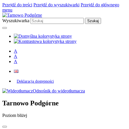
Przejdź do treści
Przejdź do wyszukiwarki
Przejdź do głównego
menu
Wyszukiwarka
A
A
A
Deklaracja dostępności
Odnośnik do wideotłumacza
Tarnowo Podgórne
Poziom bliżej