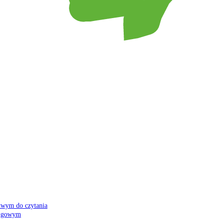
atwym do czytania
 migowym