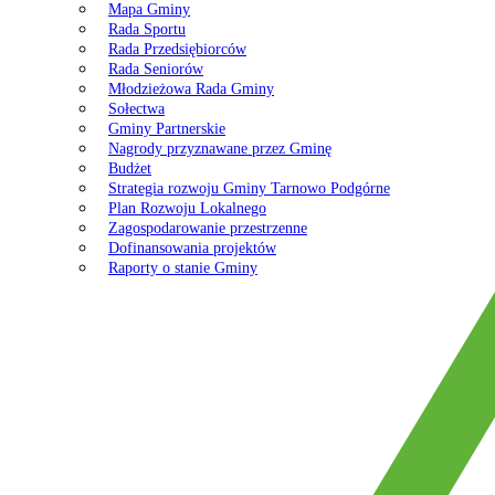
Mapa Gminy
Rada Sportu
Rada Przedsiębiorców
Rada Seniorów
Młodzieżowa Rada Gminy
Sołectwa
Gminy Partnerskie
Nagrody przyznawane przez Gminę
Budżet
Strategia rozwoju Gminy Tarnowo Podgórne
Plan Rozwoju Lokalnego
Zagospodarowanie przestrzenne
Dofinansowania projektów
Raporty o stanie Gminy