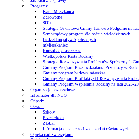
Jak załatwić sprawę?
Programy
Karta Mieszkańca
Zdrowotne
800+
Strategia Oświatowa Gminy Tarnowo Podgórne na lat
Samorządowy program dla rodzin wielodzietnych
Budżet Inicjatyw Społecznych
mMieszkaniec
Konsultacje społeczne
Wielkopolska Karta Rodziny
Strategia Rozwiązywania Problemów Społecznych G
Gminny Program Przeciwdziałania Przemocy w Rodzi
Gminny program budowy mieszkań
Gminny Program Profilaktyki i Rozwiązywania Probl
Gminny Program Wspierania Rodziny na lata 2026-2
Organizacje pozarządowe
Informator dla NGO
Odpady
Oświata
Szkoły
Przedszkola
Żłobki
Informacja o stanie realizacji zadań oświatowych
Opieka nad zwierzętami