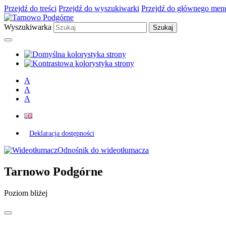
Przejdź do treści
Przejdź do wyszukiwarki
Przejdź do głównego men
Wyszukiwarka
A
A
A
Deklaracja dostępności
Odnośnik do wideotłumacza
Tarnowo Podgórne
Poziom bliżej