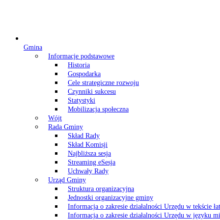
Gmina
Informacje podstawowe
Historia
Gospodarka
Cele strategiczne rozwoju
Czynniki sukcesu
Statystyki
Mobilizacja społeczna
Wójt
Rada Gminy
Skład Rady
Skład Komisji
Najbliższa sesja
Streaming eSesja
Uchwały Rady
Urząd Gminy
Struktura organizacyjna
Jednostki organizacyjne gminy
Informacja o zakresie działalności Urzędu w tekście ł
Informacja o zakresie działalności Urzędu w języku