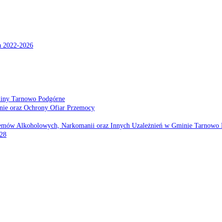
a 2022-2026
miny Tarnowo Podgórne
nie oraz Ochrony Ofiar Przemocy
emów Alkoholowych, Narkomanii oraz Innych Uzależnień w Gminie Tarnowo 
028