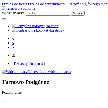
Przejdź do treści
Przejdź do wyszukiwarki
Przejdź do głównego men
Wyszukiwarka
A
A
A
Deklaracja dostępności
Odnośnik do wideotłumacza
Tarnowo Podgórne
Poziom bliżej