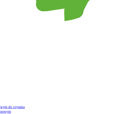
atwym do czytania
 migowym