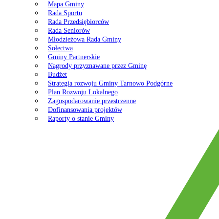
Mapa Gminy
Rada Sportu
Rada Przedsiębiorców
Rada Seniorów
Młodzieżowa Rada Gminy
Sołectwa
Gminy Partnerskie
Nagrody przyznawane przez Gminę
Budżet
Strategia rozwoju Gminy Tarnowo Podgórne
Plan Rozwoju Lokalnego
Zagospodarowanie przestrzenne
Dofinansowania projektów
Raporty o stanie Gminy