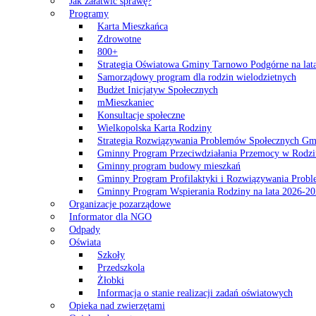
Jak załatwić sprawę?
Programy
Karta Mieszkańca
Zdrowotne
800+
Strategia Oświatowa Gminy Tarnowo Podgórne na lat
Samorządowy program dla rodzin wielodzietnych
Budżet Inicjatyw Społecznych
mMieszkaniec
Konsultacje społeczne
Wielkopolska Karta Rodziny
Strategia Rozwiązywania Problemów Społecznych G
Gminny Program Przeciwdziałania Przemocy w Rodzi
Gminny program budowy mieszkań
Gminny Program Profilaktyki i Rozwiązywania Probl
Gminny Program Wspierania Rodziny na lata 2026-2
Organizacje pozarządowe
Informator dla NGO
Odpady
Oświata
Szkoły
Przedszkola
Żłobki
Informacja o stanie realizacji zadań oświatowych
Opieka nad zwierzętami