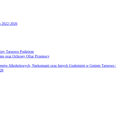
a 2022-2026
miny Tarnowo Podgórne
nie oraz Ochrony Ofiar Przemocy
emów Alkoholowych, Narkomanii oraz Innych Uzależnień w Gminie Tarnowo 
028