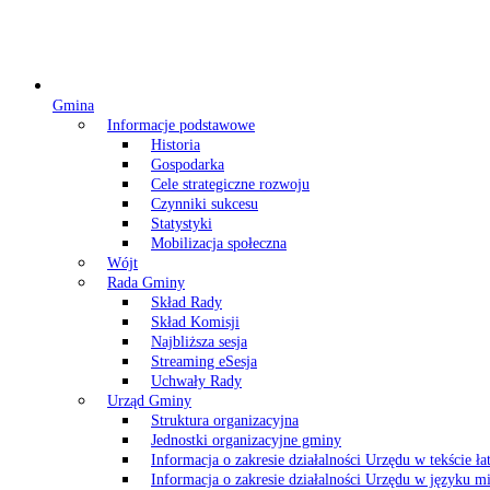
Gmina
Informacje podstawowe
Historia
Gospodarka
Cele strategiczne rozwoju
Czynniki sukcesu
Statystyki
Mobilizacja społeczna
Wójt
Rada Gminy
Skład Rady
Skład Komisji
Najbliższa sesja
Streaming eSesja
Uchwały Rady
Urząd Gminy
Struktura organizacyjna
Jednostki organizacyjne gminy
Informacja o zakresie działalności Urzędu w tekście ł
Informacja o zakresie działalności Urzędu w języku