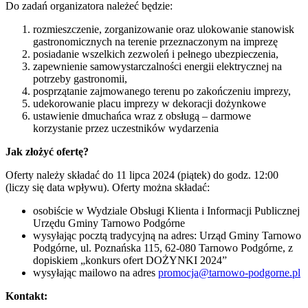
Do zadań organizatora należeć będzie:
rozmieszczenie, zorganizowanie oraz ulokowanie stanowisk
gastronomicznych na terenie przeznaczonym na imprezę
posiadanie wszelkich zezwoleń i pełnego ubezpieczenia,
zapewnienie samowystarczalności energii elektrycznej na
potrzeby gastronomii,
posprzątanie zajmowanego terenu po zakończeniu imprezy,
udekorowanie placu imprezy w dekoracji dożynkowe
ustawienie dmuchańca wraz z obsługą – darmowe
korzystanie przez uczestników wydarzenia
Jak złożyć ofertę?
Oferty należy składać do 11 lipca 2024 (piątek) do godz. 12:00
(liczy się data wpływu). Oferty można składać:
osobiście w Wydziale Obsługi Klienta i Informacji Publicznej
Urzędu Gminy Tarnowo Podgórne
wysyłając pocztą tradycyjną na adres: Urząd Gminy Tarnowo
Podgórne, ul. Poznańska 115, 62-080 Tarnowo Podgórne, z
dopiskiem „konkurs ofert DOŻYNKI 2024”
wysyłając mailowo na adres
promocja@tarnowo-podgorne.pl
Kontakt: