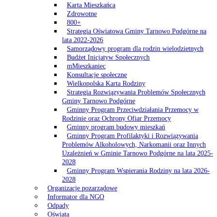
Karta Mieszkańca
Zdrowotne
800+
Strategia Oświatowa Gminy Tarnowo Podgórne na
lata 2022-2026
Samorządowy program dla rodzin wielodzietnych
Budżet Inicjatyw Społecznych
mMieszkaniec
Konsultacje społeczne
Wielkopolska Karta Rodziny
Strategia Rozwiązywania Problemów Społecznych
Gminy Tarnowo Podgórne
Gminny Program Przeciwdziałania Przemocy w
Rodzinie oraz Ochrony Ofiar Przemocy
Gminny program budowy mieszkań
Gminny Program Profilaktyki i Rozwiązywania
Problemów Alkoholowych, Narkomanii oraz Innych
Uzależnień w Gminie Tarnowo Podgórne na lata 2025-
2028
Gminny Program Wspierania Rodziny na lata 2026-
2028
Organizacje pozarządowe
Informator dla NGO
Odpady
Oświata