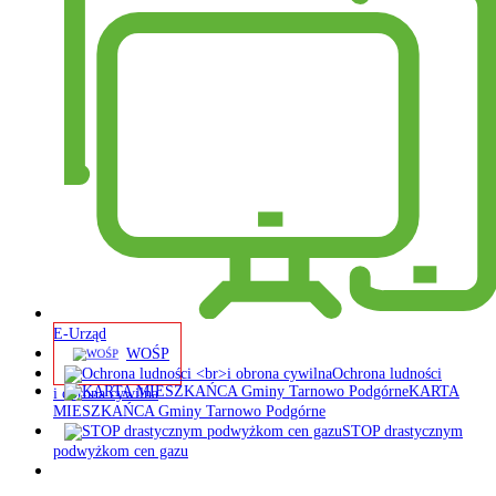
E-Urząd
WOŚP
Ochrona ludności
KARTA
i obrona cywilna
MIESZKAŃCA Gminy Tarnowo Podgórne
STOP drastycznym
podwyżkom cen gazu