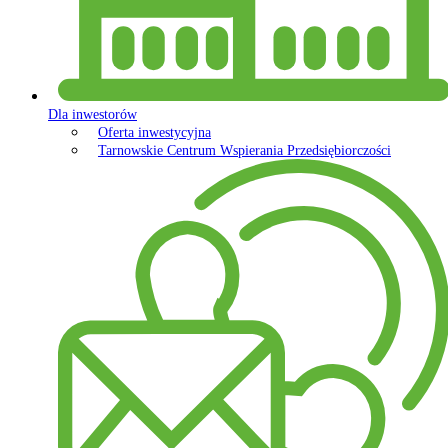
Dla inwestorów
Oferta inwestycyjna
Tarnowskie Centrum Wspierania Przedsiębiorczości