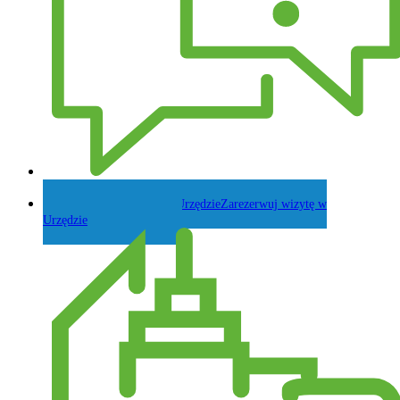
Zadaj pytanie Wójtowi
Zarezerwuj wizytę w
Urzędzie