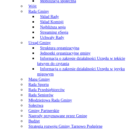
Mobilizacja społeczna
Wójt
Rada Gminy
Skład Rady
Skład Komisji
Najbliższa sesja
Streaming eSesja
Uchwały Rady
Urząd Gminy
Struktura organizacyjna
Jednostki organizacyjne gminy
Informacja o zakresie działalności Urzędu w tekście
łatwym do czytania
Informacja o zakresie działalności Urzędu w języku
migowym
Mapa Gminy
Rada Sportu
Rada Przedsiębiorców
Rada Seniorów
Młodzieżowa Rada Gminy
Sołectwa
Gminy Partnerskie
Nagrody przyznawane przez Gminę
Budżet
Strategia rozwoju Gminy Tarnowo Podgórne