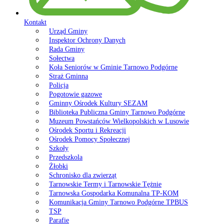
Kontakt
Urząd Gminy
Inspektor Ochrony Danych
Rada Gminy
Sołectwa
Koła Seniorów w Gminie Tarnowo Podgórne
Straż Gminna
Policja
Pogotowie gazowe
Gminny Ośrodek Kultury SEZAM
Biblioteka Publiczna Gminy Tarnowo Podgórne
Muzeum Powstańców Wielkopolskich w Lusowie
Ośrodek Sportu i Rekreacji
Ośrodek Pomocy Społecznej
Szkoły
Przedszkola
Żłobki
Schronisko dla zwierząt
Tarnowskie Termy i Tarnowskie Tężnie
Tarnowska Gospodarka Komunalna TP-KOM
Komunikacja Gminy Tarnowo Podgórne TPBUS
TSP
Parafie