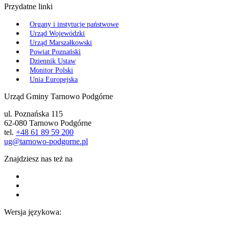
Przydatne linki
Organy i instytucje państwowe
Urząd Wojewódzki
Urząd Marszałkowski
Powiat Poznański
Dziennik Ustaw
Monitor Polski
Unia Europejska
Urząd Gminy Tarnowo Podgórne
ul. Poznańska 115
62-080 Tarnowo Podgórne
tel.
+48 61 89 59 200
ug@tarnowo-podgorne.pl
Znajdziesz nas też na
Wersja językowa: