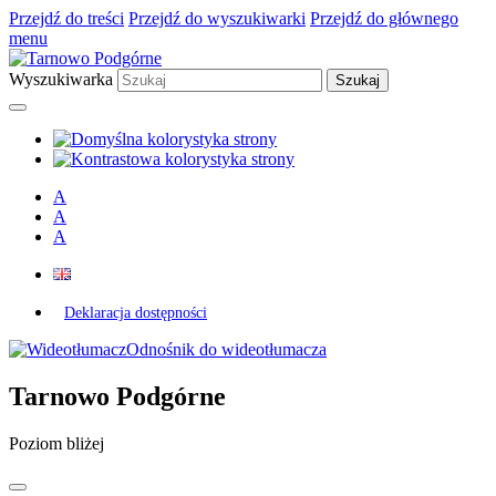
Przejdź do treści
Przejdź do wyszukiwarki
Przejdź do głównego
menu
Wyszukiwarka
A
A
A
Deklaracja dostępności
Odnośnik do wideotłumacza
Tarnowo Podgórne
Poziom bliżej