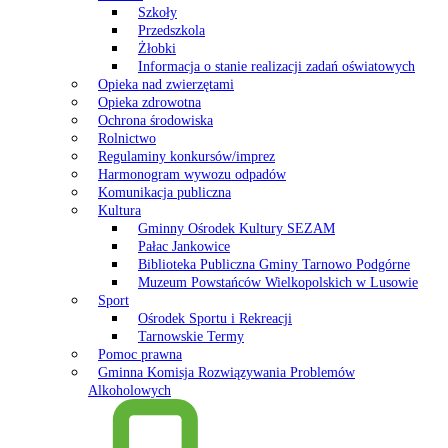
Szkoły
Przedszkola
Żłobki
Informacja o stanie realizacji zadań oświatowych
Opieka nad zwierzętami
Opieka zdrowotna
Ochrona środowiska
Rolnictwo
Regulaminy konkursów/imprez
Harmonogram wywozu odpadów
Komunikacja publiczna
Kultura
Gminny Ośrodek Kultury SEZAM
Pałac Jankowice
Biblioteka Publiczna Gminy Tarnowo Podgórne
Muzeum Powstańców Wielkopolskich w Lusowie
Sport
Ośrodek Sportu i Rekreacji
Tarnowskie Termy
Pomoc prawna
Gminna Komisja Rozwiązywania Problemów
Alkoholowych