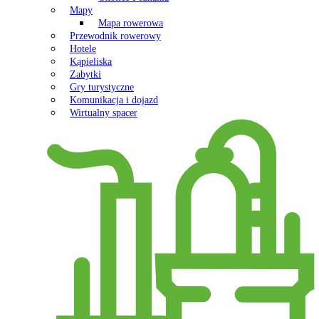
Mapy
Mapa rowerowa
Przewodnik rowerowy
Hotele
Kąpieliska
Zabytki
Gry turystyczne
Komunikacja i dojazd
Wirtualny spacer