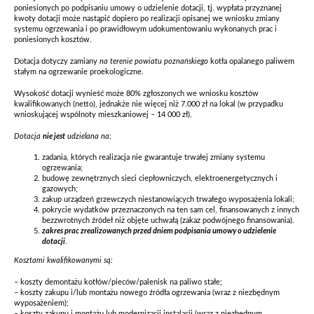
poniesionych po podpisaniu umowy o udzielenie dotacji, tj. wypłata przyznanej
kwoty dotacji może nastąpić dopiero po realizacji opisanej we wniosku zmiany
systemu ogrzewania i po prawidłowym udokumentowaniu wykonanych prac i
poniesionych kosztów.
Dotacja dotyczy zamiany
na terenie powiatu poznańskiego
kotła opalanego paliwem
stałym na ogrzewanie proekologiczne.
Wysokość dotacji wynieść może 80% zgłoszonych we wniosku kosztów
kwalifikowanych (netto), jednakże nie więcej niż 7.000 zł na lokal (w przypadku
wnioskującej wspólnoty mieszkaniowej – 14 000 zł).
Dotacja
nie jest
udzielana na:
zadania, których realizacja nie gwarantuje trwałej zmiany systemu
ogrzewania;
budowę zewnętrznych sieci ciepłowniczych, elektroenergetycznych i
gazowych;
zakup urządzeń grzewczych niestanowiących trwałego wyposażenia lokali;
pokrycie wydatków przeznaczonych na ten sam cel, finansowanych z innych
bezzwrotnych źródeł niż objęte uchwałą (zakaz podwójnego finansowania).
zakres prac zrealizowanych przed dniem podpisania umowy o udzielenie
dotacji
.
Kosztami kwalifikowanymi są:
– koszty demontażu kotłów/pieców/palenisk na paliwo stałe;
– koszty zakupu i/lub montażu nowego źródła ogrzewania (wraz z niezbędnym
wyposażeniem);