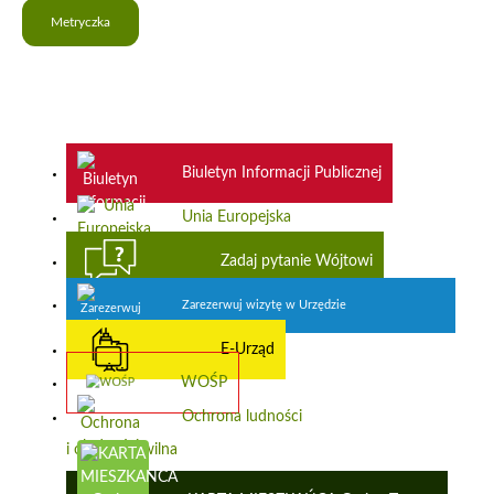
Metryczka
Biuletyn Informacji Publicznej
Unia Europejska
Zadaj pytanie Wójtowi
Zarezerwuj wizytę w Urzędzie
E-Urząd
WOŚP
Ochrona ludności
i obrona cywilna