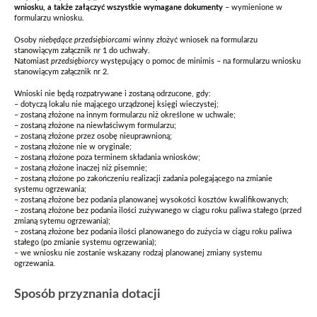
wniosku, a także załączyć wszystkie wymagane dokumenty
– wymienione w
formularzu wniosku.
Osoby
niebędące przedsiębiorcami
winny złożyć wniosek na formularzu
stanowiącym załącznik nr 1 do uchwały.
Natomiast
przedsiębiorcy
występujący o pomoc de minimis – na formularzu wniosku
stanowiącym załącznik nr 2.
Wnioski nie będą rozpatrywane i zostaną odrzucone, gdy:
– dotyczą lokalu nie mającego urządzonej księgi wieczystej;
– zostaną złożone na innym formularzu niż określone w uchwale;
– zostaną złożone na niewłaściwym formularzu;
– zostaną złożone przez osobę nieuprawnioną;
– zostaną złożone nie w oryginale;
– zostaną złożone poza terminem składania wniosków;
– zostaną złożone inaczej niż pisemnie;
– zostaną złożone po zakończeniu realizacji zadania polegającego na zmianie
systemu ogrzewania;
– zostaną złożone bez podania planowanej wysokości kosztów kwalifikowanych;
– zostaną złożone bez podania ilości zużywanego w ciągu roku paliwa stałego (przed
zmianą sytemu ogrzewania);
– zostaną złożone bez podania ilości planowanego do zużycia w ciągu roku paliwa
stałego (po zmianie systemu ogrzewania);
– we wniosku nie zostanie wskazany rodzaj planowanej zmiany systemu
ogrzewania.
Sposób przyznania dotacji