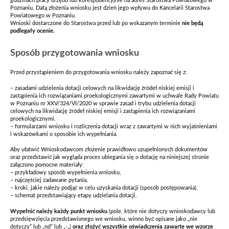
godzinach pracy urzędu lub korespodencyjnie na adres Starostwa Powiatowego w
Poznaniu. Datą złożenia wniosku jest dzień jego wpływu do Kancelarii Starostwa
Powiatowego w Poznaniu.
Wnioski dostarczone do Starostwa przed lub po wskazanym terminie
nie będą
podlegały ocenie.
Sposób przygotowania wniosku
Przed przystąpieniem do przygotowania wniosku należy zapoznać się z:
– zasadami udzielenia dotacji celowych na likwidację źródeł niskiej emisji i
zastąpienia ich rozwiązaniami proekologicznymi zawartymi w uchwale Rady Powiatu
w Poznaniu nr XXV/324/VI/2020 w sprawie zasad i trybu udzielenia dotacji
celowych na likwidację źródeł niskiej emisji i zastąpienia ich rozwiązaniami
proekologicznymi.
– formularzami wniosku i rozliczenia dotacji wraz z zawartymi w nich wyjaśnieniami
i wskazówkami o sposobie ich wypełniania.
Aby ułatwić Wnioskodawcom złożenie prawidłowo uzupełnionych dokumentów
oraz przedstawić jak wygląda proces ubiegania się o dotację na niniejszej stronie
załączono pomocne materiały:
– przykładowy sposób wypełnienia wniosku,
– najczęściej zadawane pytania,
– kroki, jakie należy podjąć w celu uzyskania dotacji (sposób postępowania),
– schemat przedstawiający etapy udzielania dotacji.
Wypełnić należy każdy punkt wniosku
(pole, które nie dotyczy wnioskodawcy lub
przedsięwzięcia przedstawionego we wniosku, winno być opisane jako „nie
dotyczy” lub „nd” lub „-„)
oraz
złożyć wszystkie oświadczenia zawarte we wzorze