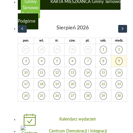
KARTA MIESZKAŃCA Gminy Tarnowo
Podgórne
Sierpień 2026
pon.
wt.
śr.
czw.
pt.
sob.
niedz.
27
28
29
30
31
1
2
3
4
5
6
7
8
9
10
11
12
13
14
15
16
17
18
19
20
21
22
23
24
25
26
27
28
29
30
Kalendarz wydarzeń
Centrum Demokracji i Integracji