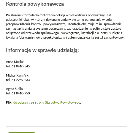
Kontrola powykonawcza
Po złożeniu formularza rozliczenia dotacji wnioskodawca obowiązany jest
udostępnić lokal, w którym dokonano zmiany systemu ogrzewania w celu
przeprowadzenia kontroli powykonawczej. Kontrola obejmuje m.in. sprawdzenie
czy nastąpiła zmiana systemu ogrzewania, czy urządzenie na paliwo stałe zostało
odłączone od przewodu spalinowego i wewnętrznej instalacji c.o. oraz usunięte z
lokalu, a fabrycznie nowy proekologiczny system ogrzewania został zamontowany.
Informacje w sprawie udzielają:
Anna Musiał
tel. 61 8410-545
Michał Kamiński
tel. 61 2269-233
Agata Sibila
tel. 61 8410-750
Pliki
do pobrania ze strony Starostwa Powiatowego
.