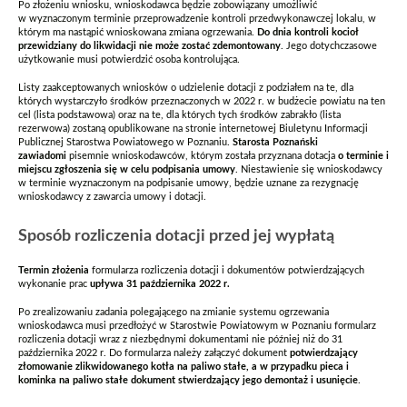
Po złożeniu wniosku, wnioskodawca będzie zobowiązany umożliwić
w wyznaczonym terminie przeprowadzenie kontroli przedwykonawczej lokalu, w
którym ma nastąpić wnioskowana zmiana ogrzewania.
Do dnia kontroli kocioł
przewidziany do likwidacji nie może zostać zdemontowany
. Jego dotychczasowe
użytkowanie musi potwierdzić osoba kontrolująca.
Listy zaakceptowanych wniosków o udzielenie dotacji z podziałem na te, dla
których wystarczyło środków przeznaczonych w 2022 r. w budżecie powiatu na ten
cel (lista podstawowa) oraz na te, dla których tych środków zabrakło (lista
rezerwowa) zostaną opublikowane na stronie internetowej Biuletynu Informacji
Publicznej Starostwa Powiatowego w Poznaniu.
Starosta Poznański
zawiadomi
pisemnie wnioskodawców, którym została przyznana dotacja
o terminie i
miejscu zgłoszenia się w celu podpisania umowy
. Niestawienie się wnioskodawcy
w terminie wyznaczonym na podpisanie umowy, będzie uznane za rezygnację
wnioskodawcy z zawarcia umowy i dotacji.
Sposób rozliczenia dotacji przed jej wypłatą
Termin złożenia
formularza rozliczenia dotacji i dokumentów potwierdzających
wykonanie prac
upływa 31 października 2022 r.
Po zrealizowaniu zadania polegającego na zmianie systemu ogrzewania
wnioskodawca musi przedłożyć w Starostwie Powiatowym w Poznaniu formularz
rozliczenia dotacji wraz z niezbędnymi dokumentami nie później niż do 31
października 2022 r. Do formularza należy załączyć dokument
potwierdzający
złomowanie zlikwidowanego kotła na paliwo stałe, a w przypadku pieca i
kominka na paliwo stałe dokument stwierdzający jego demontaż i usunięcie
.