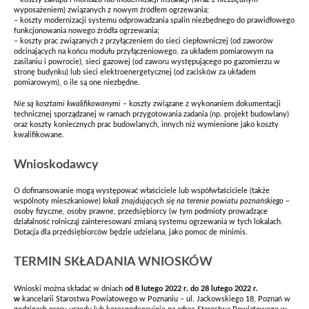
– koszty zakupu i montażu lub modernizacji instalacji (wraz z niezbędnym
wyposażeniem) związanych z nowym źródłem ogrzewania;
– koszty modernizacji systemu odprowadzania spalin niezbędnego do prawidłowego
funkcjonowania nowego źródła ogrzewania;
– koszty prac związanych z przyłączeniem do sieci ciepłowniczej (od zaworów
odcinających na końcu modułu przyłączeniowego, za układem pomiarowym na
zasilaniu i powrocie), sieci gazowej (od zaworu występującego po gazomierzu w
stronę budynku) lub sieci elektroenergetycznej (od zacisków za układem
pomiarowym), o ile są one niezbędne.
Nie są kosztami kwalifikowanymi
– koszty związane z wykonaniem dokumentacji
technicznej sporządzanej w ramach przygotowania zadania (np. projekt budowlany)
oraz koszty koniecznych prac budowlanych, innych niż wymienione jako koszty
kwalifikowane.
Wnioskodawcy
O dofinansowanie mogą występować właściciele lub współwłaściciele (także
wspólnoty mieszkaniowe)
lokali znajdujących się na terenie powiatu poznańskiego
–
osoby fizyczne, osoby prawne, przedsiębiorcy (w tym podmioty prowadzące
działalność rolniczą) zainteresowani zmianą systemu ogrzewania w tych lokalach.
Dotacja dla przedsiębiorców będzie udzielana, jako pomoc de minimis.
TERMIN SKŁADANIA WNIOSKÓW
Wnioski można składać w dniach
od 8 lutego 2022 r. do 28 lutego 2022 r.
w
kancelarii Starostwa Powiatowego w Poznaniu – ul. Jackowskiego 18, Poznań w