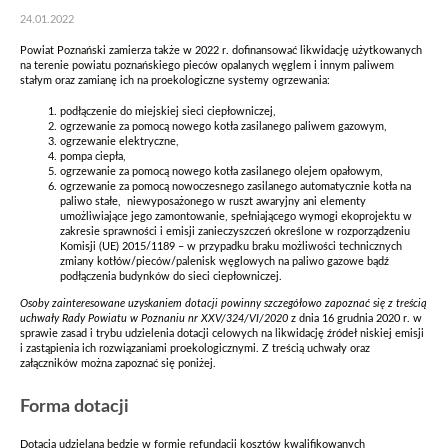
24.01.2022
Powiat Poznański zamierza także w 2022 r. dofinansować likwidację użytkowanych
na terenie powiatu poznańskiego pieców opalanych węglem i innym paliwem
stałym oraz zamianę ich na proekologiczne systemy ogrzewania:
podłączenie do miejskiej sieci ciepłowniczej,
ogrzewanie za pomocą nowego kotła zasilanego paliwem gazowym,
ogrzewanie elektryczne,
pompa ciepła,
ogrzewanie za pomocą nowego kotła zasilanego olejem opałowym,
ogrzewanie za pomocą nowoczesnego zasilanego automatycznie kotła na
paliwo stałe, niewyposażonego w ruszt awaryjny ani elementy
umożliwiające jego zamontowanie, spełniającego wymogi ekoprojektu w
zakresie sprawności i emisji zanieczyszczeń określone w rozporządzeniu
Komisji (UE) 2015/1189 – w przypadku braku możliwości technicznych
zmiany kotłów/pieców/palenisk węglowych na paliwo gazowe bądź
podłączenia budynków do sieci ciepłowniczej.
Osoby zainteresowane uzyskaniem dotacji powinny szczegółowo zapoznać się z treścią
uchwały Rady Powiatu w Poznaniu nr XXV/324/VI/2020
z dnia 16 grudnia 2020 r. w
sprawie zasad i trybu udzielenia dotacji celowych na likwidację źródeł niskiej emisji
i zastąpienia ich rozwiązaniami proekologicznymi. Z treścią uchwały oraz
załączników można zapoznać się poniżej.
Forma dotacji
Dotacja udzielana będzie w formie refundacji kosztów kwalifikowanych