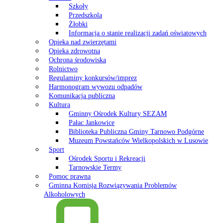
Szkoły
Przedszkola
Żłobki
Informacja o stanie realizacji zadań oświatowych
Opieka nad zwierzętami
Opieka zdrowotna
Ochrona środowiska
Rolnictwo
Regulaminy konkursów/imprez
Harmonogram wywozu odpadów
Komunikacja publiczna
Kultura
Gminny Ośrodek Kultury SEZAM
Pałac Jankowice
Biblioteka Publiczna Gminy Tarnowo Podgórne
Muzeum Powstańców Wielkopolskich w Lusowie
Sport
Ośrodek Sportu i Rekreacji
Tarnowskie Termy
Pomoc prawna
Gminna Komisja Rozwiązywania Problemów
Alkoholowych