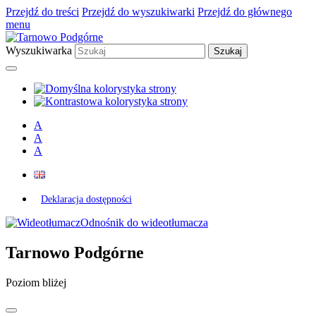
Przejdź do treści
Przejdź do wyszukiwarki
Przejdź do głównego
menu
Wyszukiwarka
A
A
A
Deklaracja dostępności
Odnośnik do wideotłumacza
Tarnowo Podgórne
Poziom bliżej