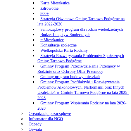
Karta Mieszkańca
Zdrowotne
800+
Strategia Oświatowa Gminy Tarnowo Podgórne na
lata 2022-2026
Samorządowy program dla rodzin wielodzietnych
Budżet Inicjatyw Społecznych
mMieszkaniec
Konsultacje społeczne
Wielkopolska Karta Rodziny
Strategia Rozwiązywania Problemów Społecznych
Gminy Tarnowo Podgórne
Gminny Program Przeciwdziałania Przemocy w
Rodzinie oraz Ochrony Ofiar Przemocy
Gminny program budowy mieszkań
Gminny Program Profilaktyki i Rozwiązywania
Problemów Alkoholowych, Narkomanii oraz Innych
Uzależnień w Gminie Tarnowo Podgórne na lata 2025-
2028
Gminny Program Wspierania Rodziny na lata 2026-
2028
Organizacje pozarządowe
Informator dla NGO
Odpady
Oświata