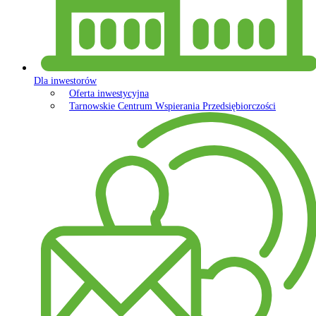
Dla inwestorów
Oferta inwestycyjna
Tarnowskie Centrum Wspierania Przedsiębiorczości