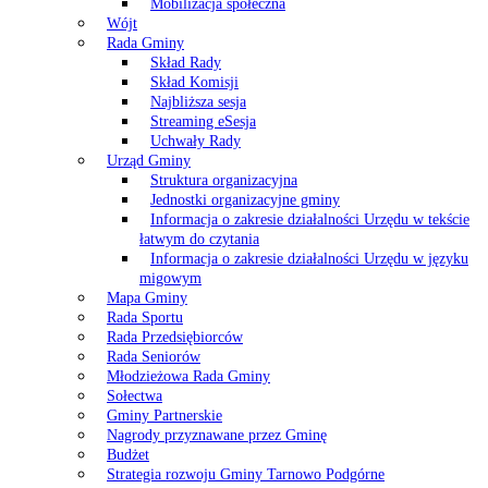
Mobilizacja społeczna
Wójt
Rada Gminy
Skład Rady
Skład Komisji
Najbliższa sesja
Streaming eSesja
Uchwały Rady
Urząd Gminy
Struktura organizacyjna
Jednostki organizacyjne gminy
Informacja o zakresie działalności Urzędu w tekście
łatwym do czytania
Informacja o zakresie działalności Urzędu w języku
migowym
Mapa Gminy
Rada Sportu
Rada Przedsiębiorców
Rada Seniorów
Młodzieżowa Rada Gminy
Sołectwa
Gminy Partnerskie
Nagrody przyznawane przez Gminę
Budżet
Strategia rozwoju Gminy Tarnowo Podgórne