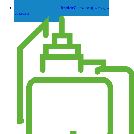
Zadaj pytanie Wójtowi
Zarezerwuj wizytę w
Urzędzie