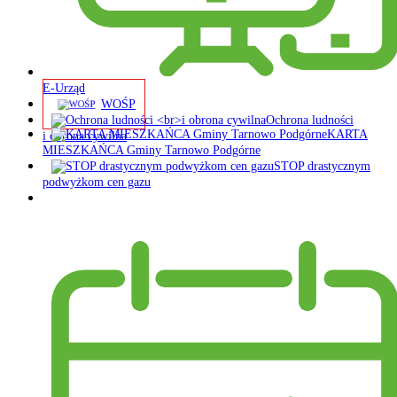
E-Urząd
WOŚP
Ochrona ludności
KARTA
i obrona cywilna
MIESZKAŃCA Gminy Tarnowo Podgórne
STOP drastycznym
podwyżkom cen gazu