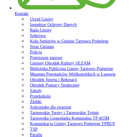
Kontakt
Urząd Gminy
Inspektor Ochrony Danych
Rada Gminy
Sołectwa
Koła Seniorów w Gminie Tarnowo Podgórne
Straż Gminna
Policja
Pogotowie gazowe
Gminny Ośrodek Kultury SEZAM
Biblioteka Publiczna Gminy Tarnowo Podgórne
Muzeum Powstańców Wielkopolskich w Lusowie
Ośrodek Sportu i Rekreacji
Ośrodek Pomocy Społecznej
Szkoły
Przedszkola
Żłobki
Schronisko dla zwierząt
Tarnowskie Termy i Tarnowskie Tężnie
Tarnowska Gospodarka Komunalna TP-KOM
Komunikacja Gminy Tarnowo Podgórne TPBUS
TSP
Parafie