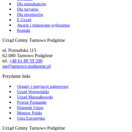
Dla mieszkańców
Dla turystów
Dla inwestorów
E-Urząd
Awarie i planowane wyłączenia
Kontakt
Urząd Gminy Tarnowo Podgórne
ul. Poznańska 115
62-080 Tarnowo Podgórne
tel.
+48 61 89 59 200
ug@tarnowo-podgorne.pl
Przydatne linki
Organy i instytucje państwowe
Urząd Wojewódzki
Urząd Marszałkowski
Powiat Poznański
Dziennik Ustaw
Monitor Polski
Unia Europejska
Urząd Gminy Tarnowo Podgórne