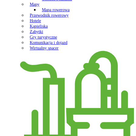
Mapy
Mapa rowerowa
Przewodnik rowerowy
Hotele
Kąpieliska
Zabytki
Gry turystyczne
Komunikacja i dojazd
Wirtualny spacer