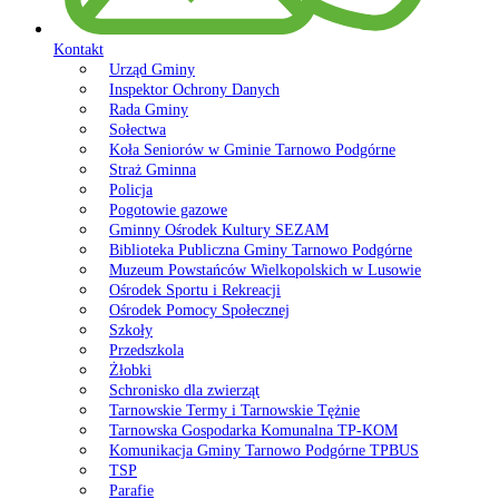
Kontakt
Urząd Gminy
Inspektor Ochrony Danych
Rada Gminy
Sołectwa
Koła Seniorów w Gminie Tarnowo Podgórne
Straż Gminna
Policja
Pogotowie gazowe
Gminny Ośrodek Kultury SEZAM
Biblioteka Publiczna Gminy Tarnowo Podgórne
Muzeum Powstańców Wielkopolskich w Lusowie
Ośrodek Sportu i Rekreacji
Ośrodek Pomocy Społecznej
Szkoły
Przedszkola
Żłobki
Schronisko dla zwierząt
Tarnowskie Termy i Tarnowskie Tężnie
Tarnowska Gospodarka Komunalna TP-KOM
Komunikacja Gminy Tarnowo Podgórne TPBUS
TSP
Parafie