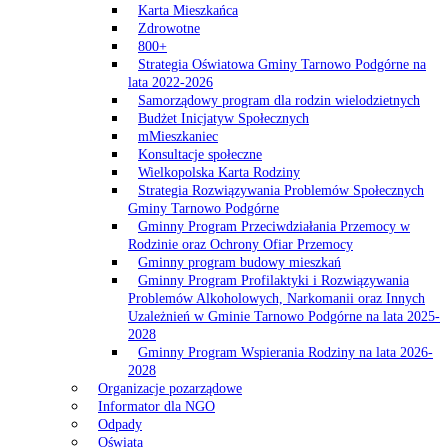
Karta Mieszkańca
Zdrowotne
800+
Strategia Oświatowa Gminy Tarnowo Podgórne na
lata 2022-2026
Samorządowy program dla rodzin wielodzietnych
Budżet Inicjatyw Społecznych
mMieszkaniec
Konsultacje społeczne
Wielkopolska Karta Rodziny
Strategia Rozwiązywania Problemów Społecznych
Gminy Tarnowo Podgórne
Gminny Program Przeciwdziałania Przemocy w
Rodzinie oraz Ochrony Ofiar Przemocy
Gminny program budowy mieszkań
Gminny Program Profilaktyki i Rozwiązywania
Problemów Alkoholowych, Narkomanii oraz Innych
Uzależnień w Gminie Tarnowo Podgórne na lata 2025-
2028
Gminny Program Wspierania Rodziny na lata 2026-
2028
Organizacje pozarządowe
Informator dla NGO
Odpady
Oświata