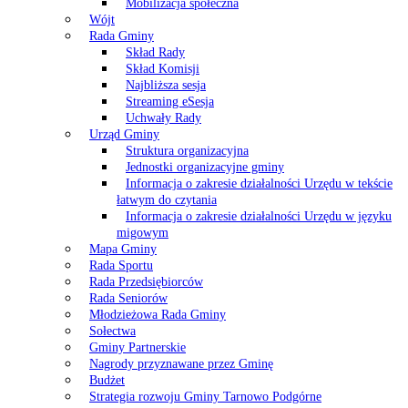
Mobilizacja społeczna
Wójt
Rada Gminy
Skład Rady
Skład Komisji
Najbliższa sesja
Streaming eSesja
Uchwały Rady
Urząd Gminy
Struktura organizacyjna
Jednostki organizacyjne gminy
Informacja o zakresie działalności Urzędu w tekście
łatwym do czytania
Informacja o zakresie działalności Urzędu w języku
migowym
Mapa Gminy
Rada Sportu
Rada Przedsiębiorców
Rada Seniorów
Młodzieżowa Rada Gminy
Sołectwa
Gminy Partnerskie
Nagrody przyznawane przez Gminę
Budżet
Strategia rozwoju Gminy Tarnowo Podgórne