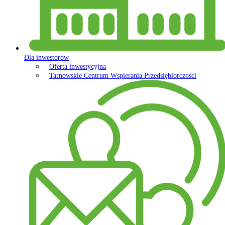
Dla inwestorów
Oferta inwestycyjna
Tarnowskie Centrum Wspierania Przedsiębiorczości