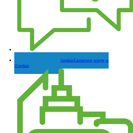
Zadaj pytanie Wójtowi
Zarezerwuj wizytę w
Urzędzie