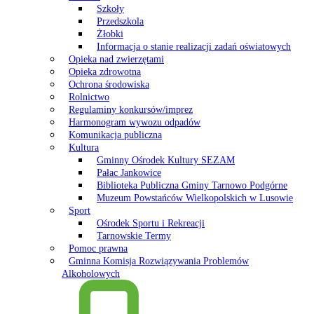
Szkoły
Przedszkola
Żłobki
Informacja o stanie realizacji zadań oświatowych
Opieka nad zwierzętami
Opieka zdrowotna
Ochrona środowiska
Rolnictwo
Regulaminy konkursów/imprez
Harmonogram wywozu odpadów
Komunikacja publiczna
Kultura
Gminny Ośrodek Kultury SEZAM
Pałac Jankowice
Biblioteka Publiczna Gminy Tarnowo Podgórne
Muzeum Powstańców Wielkopolskich w Lusowie
Sport
Ośrodek Sportu i Rekreacji
Tarnowskie Termy
Pomoc prawna
Gminna Komisja Rozwiązywania Problemów
Alkoholowych