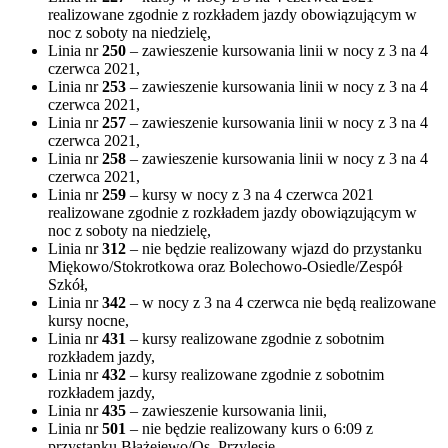
realizowane zgodnie z rozkładem jazdy obowiązującym w
noc z soboty na niedzielę,
Linia nr
250
– zawieszenie kursowania linii w nocy z 3 na 4
czerwca 2021,
Linia nr
253
– zawieszenie kursowania linii w nocy z 3 na 4
czerwca 2021,
Linia nr
257
– zawieszenie kursowania linii w nocy z 3 na 4
czerwca 2021,
Linia nr
258
– zawieszenie kursowania linii w nocy z 3 na 4
czerwca 2021,
Linia nr
259
– kursy w nocy z 3 na 4 czerwca 2021
realizowane zgodnie z rozkładem jazdy obowiązującym w
noc z soboty na niedzielę,
Linia nr
312
– nie będzie realizowany wjazd do przystanku
Miękowo/Stokrotkowa oraz Bolechowo-Osiedle/Zespół
Szkół,
Linia nr
342
– w nocy z 3 na 4 czerwca nie będą realizowane
kursy nocne,
Linia nr
431
– kursy realizowane zgodnie z sobotnim
rozkładem jazdy,
Linia nr
432
– kursy realizowane zgodnie z sobotnim
rozkładem jazdy,
Linia nr
435
– zawieszenie kursowania linii,
Linia nr
501
– nie będzie realizowany kurs o 6:09 z
przystanku Błażejewo/Os. Przylesie,