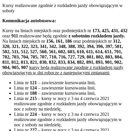
Kursy realizowane zgodnie z rozkładem jazdy obowiązującym w
soboty
Komunikacja autobusowa:
Kursy na liniach miejskich oraz podmiejskich nr
173, 425, 431, 432
oraz
911
realizowane będą zgodnie
z sobotnim rozkładem jazdy.
Na liniach miejskich nr
156, 161, 186
oraz podmiejskich nr
312,
320, 321, 322, 323, 341, 342, 348, 388, 392, 394, 396, 397, 501,
502, 511, 512, 527, 560, 561, 602, 603, 610, 611, 614, 651, 701,
702, 703, 704, 705, 707, 710, 716, 727, 729, 801, 802, 803, 804,
811, 812, 813, 821, 830, 832, 833, 834, 882, 891, 893, 901, 902,
904, 905, 907
kursy będą realizowane zgodnie z rozkładem jazdy
obowiązującym w dni robocze z następującymi zmianami:
Linia nr
121
– zawieszenie kursowania linii,
Linia nr
124
– zawieszenie kursowania linii,
Linia nr
188
– zawieszenie kursowania linii,
Linia nr
215
– kursy w nocy z 3 na 4 czerwca 2021
realizowane zgodnie z rozkładem jazdy obowiązującym w
noc z soboty na niedzielę,
Linia nr
224
– kursy w nocy z 3 na 4 czerwca 2021
realizowane zgodnie z rozkładem jazdy obowiązującym w
noc z soboty na niedzielę,
Linia nr
227
– kursy w nocy z 3 na 4 czerwca 2021