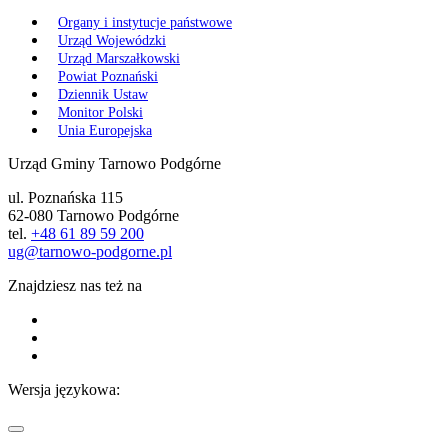
Organy i instytucje państwowe
Urząd Wojewódzki
Urząd Marszałkowski
Powiat Poznański
Dziennik Ustaw
Monitor Polski
Unia Europejska
Urząd Gminy Tarnowo Podgórne
ul. Poznańska 115
62-080 Tarnowo Podgórne
tel.
+48 61 89 59 200
ug@tarnowo-podgorne.pl
Znajdziesz nas też na
Wersja językowa: