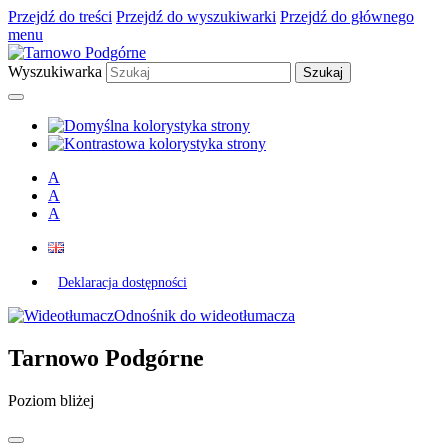
Przejdź do treści
Przejdź do wyszukiwarki
Przejdź do głównego
menu
Wyszukiwarka
A
A
A
Deklaracja dostępności
Odnośnik do wideotłumacza
Tarnowo Podgórne
Poziom bliżej