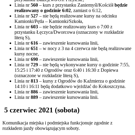
Linia nr
560
– kurs z przystanku Zaniemyśl/Kościół
będzie
realizowany o godzinie 6:02
, zamiast o 6:12,
Linia nr
527
– nie będą realizowane kursy na odcinku
Kamionki/Pętla – Kamionki/Szkoła,
Linia nr
603
– nie będzie realizowany kurs o 7:00 z
przystanku Łęczyca/Dworcowa (oznaczony w rozkładzie
literą S),
Linia nr
616
– zawieszenie kursowania linii,
Linia nr
651
– w nocy z 3 na 4 czerwca nie będą realizowane
kursy nocne,
Linia nr
690
– zawieszenie kursowania linii,
Linia nr
729
– nie będą wykonywane kursy o godzinie 7:55,
15:25 i 17:40 z Ogrodów oraz 6:40 i 16:30 z Dopiewa
(oznaczone w rozkładzie literą S),
Linia nr
813
– kursy z Ogrodów do Kaźmierza o godzinie
14:10 i 16:11 będą dodatkowo wjeżdżać do Kokoszczyna.
Linia nr
886
– zawieszenie kursowania linii,
Linia nr
889
– zawieszenie kursowania linii.
5 czerwiec 2021 (sobota)
Komunikacja miejska i podmiejska funkcjonuje zgodnie z
rozkładem jazdy obowiązującym soboty.