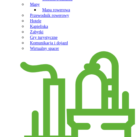
Mapy
Mapa rowerowa
Przewodnik rowerowy
Hotele
Kąpieliska
Zabytki
Gry turystyczne
Komunikacja i dojazd
Wirtualny spacer