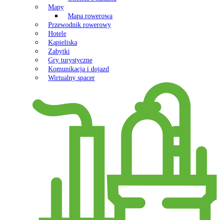
Mapy
Mapa rowerowa
Przewodnik rowerowy
Hotele
Kąpieliska
Zabytki
Gry turystyczne
Komunikacja i dojazd
Wirtualny spacer