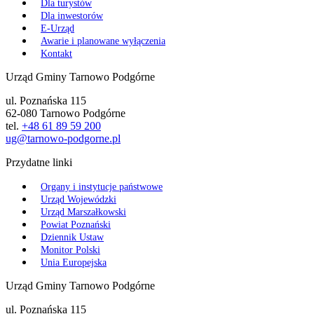
Dla turystów
Dla inwestorów
E-Urząd
Awarie i planowane wyłączenia
Kontakt
Urząd Gminy Tarnowo Podgórne
ul. Poznańska 115
62-080 Tarnowo Podgórne
tel.
+48 61 89 59 200
ug@tarnowo-podgorne.pl
Przydatne linki
Organy i instytucje państwowe
Urząd Wojewódzki
Urząd Marszałkowski
Powiat Poznański
Dziennik Ustaw
Monitor Polski
Unia Europejska
Urząd Gminy Tarnowo Podgórne
ul. Poznańska 115