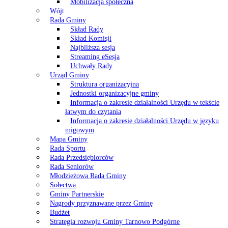
Mobilizacja społeczna
Wójt
Rada Gminy
Skład Rady
Skład Komisji
Najbliższa sesja
Streaming eSesja
Uchwały Rady
Urząd Gminy
Struktura organizacyjna
Jednostki organizacyjne gminy
Informacja o zakresie działalności Urzędu w tekście
łatwym do czytania
Informacja o zakresie działalności Urzędu w języku
migowym
Mapa Gminy
Rada Sportu
Rada Przedsiębiorców
Rada Seniorów
Młodzieżowa Rada Gminy
Sołectwa
Gminy Partnerskie
Nagrody przyznawane przez Gminę
Budżet
Strategia rozwoju Gminy Tarnowo Podgórne