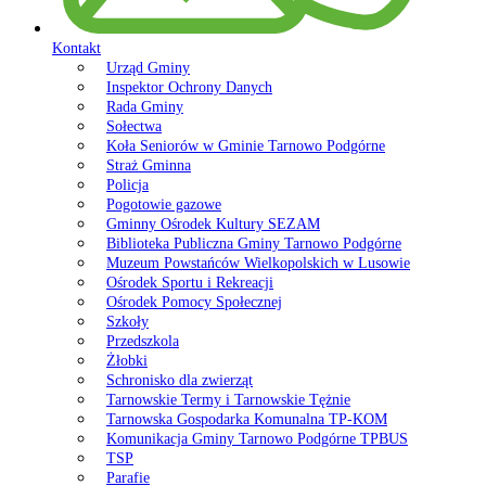
Kontakt
Urząd Gminy
Inspektor Ochrony Danych
Rada Gminy
Sołectwa
Koła Seniorów w Gminie Tarnowo Podgórne
Straż Gminna
Policja
Pogotowie gazowe
Gminny Ośrodek Kultury SEZAM
Biblioteka Publiczna Gminy Tarnowo Podgórne
Muzeum Powstańców Wielkopolskich w Lusowie
Ośrodek Sportu i Rekreacji
Ośrodek Pomocy Społecznej
Szkoły
Przedszkola
Żłobki
Schronisko dla zwierząt
Tarnowskie Termy i Tarnowskie Tężnie
Tarnowska Gospodarka Komunalna TP-KOM
Komunikacja Gminy Tarnowo Podgórne TPBUS
TSP
Parafie