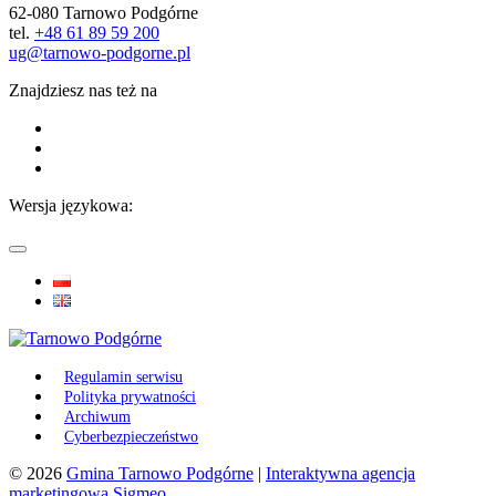
62-080 Tarnowo Podgórne
tel.
+48 61 89 59 200
ug@tarnowo-podgorne.pl
Znajdziesz nas też na
Wersja językowa:
Regulamin serwisu
Polityka prywatności
Archiwum
Cyberbezpieczeństwo
© 2026
Gmina Tarnowo Podgórne
|
Interaktywna agencja
marketingowa Sigmeo