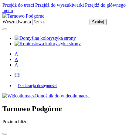
Przejdź do treści
Przejdź do wyszukiwarki
Przejdź do głównego
menu
Wyszukiwarka
A
A
A
Deklaracja dostępności
Odnośnik do wideotłumacza
Tarnowo Podgórne
Poziom bliżej