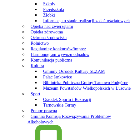
Szkoły
Przedszkola
Żłobki
Informacja o stanie realizacji zadań oświatowych
Opieka nad zwierzętami
Opieka zdrowotna
Ochrona środowiska
Rolnictwo
Regulaminy konkursów/imprez
Harmonogram wywozu odpadów
Komunikacja publiczna
Kultura
Gminny Ośrodek Kultury SEZAM
Pałac Jankowice
Biblioteka Publiczna Gminy Tarnowo Podgórne
Muzeum Powstańców Wielkopolskich w Lusowie
Sport
Ośrodek Sportu i Rekreacji
Tarnowskie Termy
Pomoc prawna
Gminna Komisja Rozwiązywania Problemów
Alkoholowych