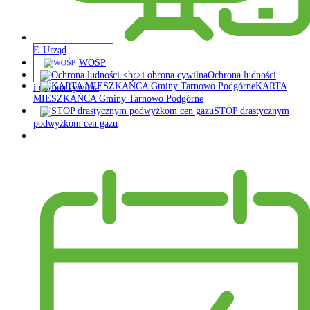
E-Urząd
WOŚP
Ochrona ludności
KARTA
i obrona cywilna
MIESZKAŃCA Gminy Tarnowo Podgórne
STOP drastycznym
podwyżkom cen gazu