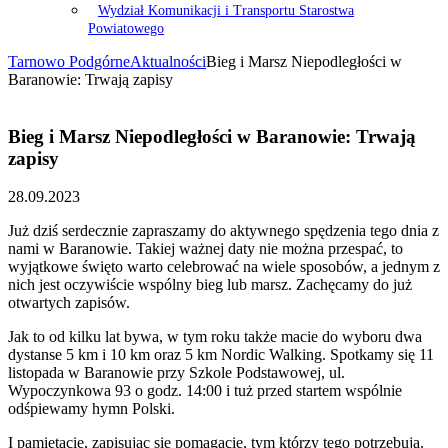
Wydział Komunikacji i Transportu Starostwa
Powiatowego
Tarnowo Podgórne
Aktualności
Bieg i Marsz Niepodległości w
Baranowie: Trwają zapisy
Bieg i Marsz Niepodległości w Baranowie: Trwają
zapisy
28.09.2023
Już dziś serdecznie zapraszamy do aktywnego spędzenia tego dnia z
nami w Baranowie. Takiej ważnej daty nie można przespać, to
wyjątkowe święto warto celebrować na wiele sposobów, a jednym z
nich jest oczywiście wspólny bieg lub marsz. Zachęcamy do już
otwartych zapisów.
Jak to od kilku lat bywa, w tym roku także macie do wyboru dwa
dystanse 5 km i 10 km oraz 5 km Nordic Walking. Spotkamy się 11
listopada w Baranowie przy Szkole Podstawowej, ul.
Wypoczynkowa 93 o godz. 14:00 i tuż przed startem wspólnie
odśpiewamy hymn Polski.
I pamiętacie, zapisując się pomagacie, tym którzy tego potrzebują.