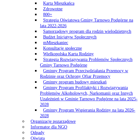
Karta Mieszkańca
Zdrowotne
800+
Strategia Oświatowa Gminy Tarnowo Podgórne na
lata 2022-2026
Samorządowy program dla rodzin wielodzietnych
Budżet Inicjatyw Społecznych
mMieszkaniec
Konsultacje społeczne
Wielkopolska Karta Rodziny
Strategia Rozwiązywania Problemów Społecznych
Gminy Tarnowo Podgórne
Gminny Program Przeciwdziałania Przemocy w
Rodzinie oraz Ochrony Ofiar Przemocy
Gminny program budowy mieszkań
Gminny Program Profilaktyki i Rozwiązywania
Problemów Alkoholowych, Narkomanii oraz Innych
Uzależnień w Gminie Tarnowo Podgórne na lata 2025-
2028
Gminny Program Wspierania Rodziny na lata 2026-
2028
Organizacje pozarządowe
Informator dla NGO
Odpady
Oświata