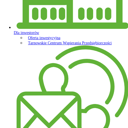
Dla inwestorów
Oferta inwestycyjna
Tarnowskie Centrum Wspierania Przedsiębiorczości