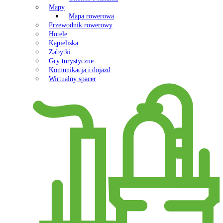
Mapy
Mapa rowerowa
Przewodnik rowerowy
Hotele
Kąpieliska
Zabytki
Gry turystyczne
Komunikacja i dojazd
Wirtualny spacer