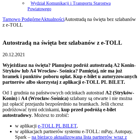
Wydział Komunikacji i Transportu Starostwa
Powiatowego
Tarnowo Podgórne
Aktualności
Autostradą na święta bez szlabanów
z e-TOLL
Autostradą na święta bez szlabanów z e-TOLL
20.12.2021
Wyjeżdżasz na święta? Planujesz podróż autostradą A2 Konin-
Stryków lub A4 Wrocław- Sośnica? Pamiętaj, nie ma już
bramek i punktów poboru opłat. Kup e-bilet u autoryzowanych
partnerów albo skorzystaj z aplikacji e-TOLL PL BILET.
Od 1 grudnia na państwowych odcinkach autostrad
A2 (Stryków-
Konin)
i
A4 (Wrocław-Sośnica)
szlabany są otwarte i nie można
już opłacić przejazdu bezpośrednio na bramkach. Jeśli chcesz
podróżować tymi odcinkami,
kup przed podróżą e-bilet
autostradowy
. Możesz to zrobić:
w aplikacji
e-TOLL PL BILET
,
w aplikacjach partnerów systemu e-TOLL: mPay, Autopay,
Spark –
na bieżąco aktualizowana lista partnerów wraz z