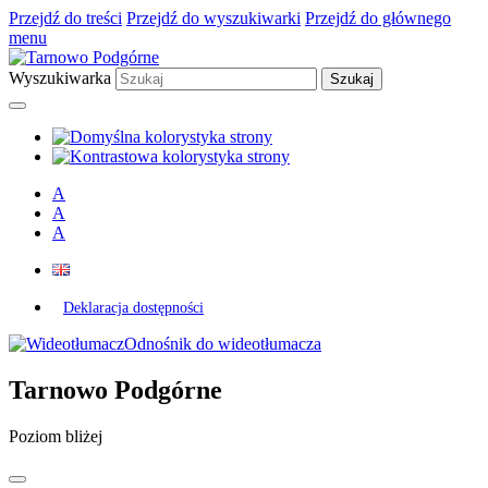
Przejdź do treści
Przejdź do wyszukiwarki
Przejdź do głównego
menu
Wyszukiwarka
A
A
A
Deklaracja dostępności
Odnośnik do wideotłumacza
Tarnowo Podgórne
Poziom bliżej