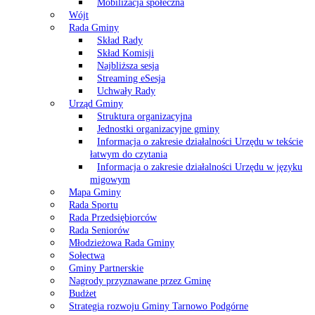
Mobilizacja społeczna
Wójt
Rada Gminy
Skład Rady
Skład Komisji
Najbliższa sesja
Streaming eSesja
Uchwały Rady
Urząd Gminy
Struktura organizacyjna
Jednostki organizacyjne gminy
Informacja o zakresie działalności Urzędu w tekście
łatwym do czytania
Informacja o zakresie działalności Urzędu w języku
migowym
Mapa Gminy
Rada Sportu
Rada Przedsiębiorców
Rada Seniorów
Młodzieżowa Rada Gminy
Sołectwa
Gminy Partnerskie
Nagrody przyznawane przez Gminę
Budżet
Strategia rozwoju Gminy Tarnowo Podgórne