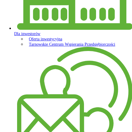
Dla inwestorów
Oferta inwestycyjna
Tarnowskie Centrum Wspierania Przedsiębiorczości