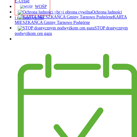
E-Urząd
WOŚP
Ochrona ludności
KARTA
i obrona cywilna
MIESZKAŃCA Gminy Tarnowo Podgórne
STOP drastycznym
podwyżkom cen gazu