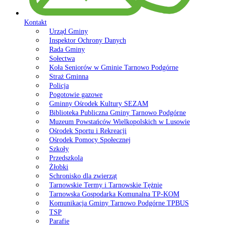
Kontakt
Urząd Gminy
Inspektor Ochrony Danych
Rada Gminy
Sołectwa
Koła Seniorów w Gminie Tarnowo Podgórne
Straż Gminna
Policja
Pogotowie gazowe
Gminny Ośrodek Kultury SEZAM
Biblioteka Publiczna Gminy Tarnowo Podgórne
Muzeum Powstańców Wielkopolskich w Lusowie
Ośrodek Sportu i Rekreacji
Ośrodek Pomocy Społecznej
Szkoły
Przedszkola
Żłobki
Schronisko dla zwierząt
Tarnowskie Termy i Tarnowskie Tężnie
Tarnowska Gospodarka Komunalna TP-KOM
Komunikacja Gminy Tarnowo Podgórne TPBUS
TSP
Parafie