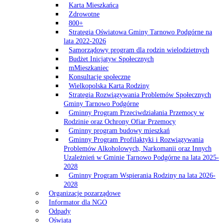
Karta Mieszkańca
Zdrowotne
800+
Strategia Oświatowa Gminy Tarnowo Podgórne na
lata 2022-2026
Samorządowy program dla rodzin wielodzietnych
Budżet Inicjatyw Społecznych
mMieszkaniec
Konsultacje społeczne
Wielkopolska Karta Rodziny
Strategia Rozwiązywania Problemów Społecznych
Gminy Tarnowo Podgórne
Gminny Program Przeciwdziałania Przemocy w
Rodzinie oraz Ochrony Ofiar Przemocy
Gminny program budowy mieszkań
Gminny Program Profilaktyki i Rozwiązywania
Problemów Alkoholowych, Narkomanii oraz Innych
Uzależnień w Gminie Tarnowo Podgórne na lata 2025-
2028
Gminny Program Wspierania Rodziny na lata 2026-
2028
Organizacje pozarządowe
Informator dla NGO
Odpady
Oświata