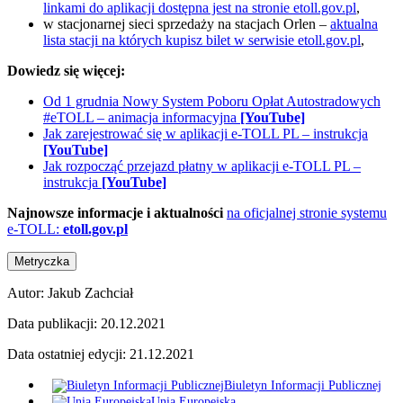
linkami do aplikacji dostępna jest na stronie etoll.gov.pl
,
w stacjonarnej sieci sprzedaży na stacjach Orlen –
aktualna
lista stacji na których kupisz bilet w serwisie etoll.gov.pl
,
Dowiedz się więcej:
Od 1 grudnia Nowy System Poboru Opłat Autostradowych
#eTOLL – animacja informacyjna
[YouTube]
Jak zarejestrować się w aplikacji e-TOLL PL – instrukcja
[YouTube]
Jak rozpocząć przejazd płatny w aplikacji e-TOLL PL –
instrukcja
[YouTube]
Najnowsze informacje i aktualności
na oficjalnej stronie systemu
e-TOLL:
etoll.gov.pl
Metryczka
Autor:
Jakub Zachciał
Data publikacji:
20.12.2021
Data ostatniej edycji:
21.12.2021
Biuletyn Informacji Publicznej
Unia Europejska