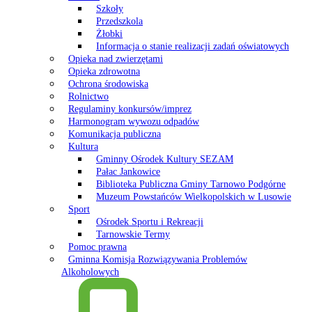
Szkoły
Przedszkola
Żłobki
Informacja o stanie realizacji zadań oświatowych
Opieka nad zwierzętami
Opieka zdrowotna
Ochrona środowiska
Rolnictwo
Regulaminy konkursów/imprez
Harmonogram wywozu odpadów
Komunikacja publiczna
Kultura
Gminny Ośrodek Kultury SEZAM
Pałac Jankowice
Biblioteka Publiczna Gminy Tarnowo Podgórne
Muzeum Powstańców Wielkopolskich w Lusowie
Sport
Ośrodek Sportu i Rekreacji
Tarnowskie Termy
Pomoc prawna
Gminna Komisja Rozwiązywania Problemów
Alkoholowych