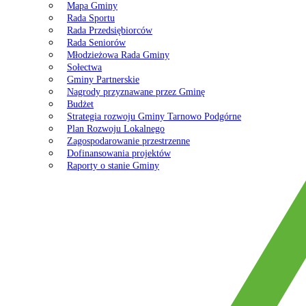
Mapa Gminy
Rada Sportu
Rada Przedsiębiorców
Rada Seniorów
Młodzieżowa Rada Gminy
Sołectwa
Gminy Partnerskie
Nagrody przyznawane przez Gminę
Budżet
Strategia rozwoju Gminy Tarnowo Podgórne
Plan Rozwoju Lokalnego
Zagospodarowanie przestrzenne
Dofinansowania projektów
Raporty o stanie Gminy