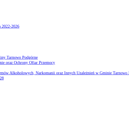
a 2022-2026
miny Tarnowo Podgórne
nie oraz Ochrony Ofiar Przemocy
emów Alkoholowych, Narkomanii oraz Innych Uzależnień w Gminie Tarnowo 
028