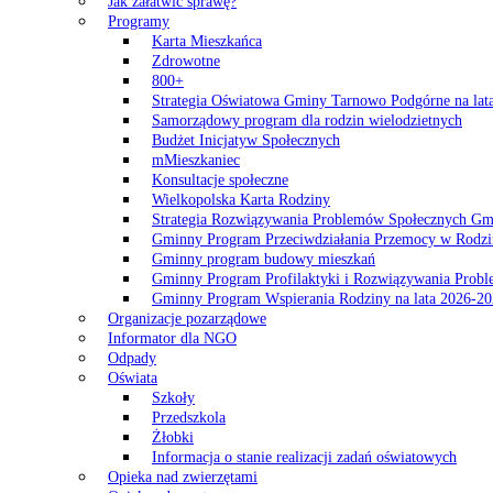
Jak załatwić sprawę?
Programy
Karta Mieszkańca
Zdrowotne
800+
Strategia Oświatowa Gminy Tarnowo Podgórne na lat
Samorządowy program dla rodzin wielodzietnych
Budżet Inicjatyw Społecznych
mMieszkaniec
Konsultacje społeczne
Wielkopolska Karta Rodziny
Strategia Rozwiązywania Problemów Społecznych G
Gminny Program Przeciwdziałania Przemocy w Rodzi
Gminny program budowy mieszkań
Gminny Program Profilaktyki i Rozwiązywania Probl
Gminny Program Wspierania Rodziny na lata 2026-2
Organizacje pozarządowe
Informator dla NGO
Odpady
Oświata
Szkoły
Przedszkola
Żłobki
Informacja o stanie realizacji zadań oświatowych
Opieka nad zwierzętami