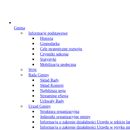
Gmina
Informacje podstawowe
Historia
Gospodarka
Cele strategiczne rozwoju
Czynniki sukcesu
Statystyki
Mobilizacja społeczna
Wójt
Rada Gminy
Skład Rady
Skład Komisji
Najbliższa sesja
Streaming eSesja
Uchwały Rady
Urząd Gminy
Struktura organizacyjna
Jednostki organizacyjne gminy
Informacja o zakresie działalności Urzędu w tekście ł
Informacja o zakresie działalności Urzędu w języku