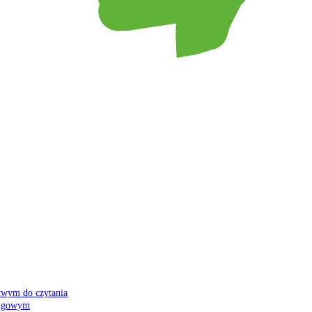
atwym do czytania
 migowym