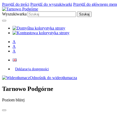
Przejdź do treści
Przejdź do wyszukiwarki
Przejdź do głównego men
Wyszukiwarka
A
A
A
Deklaracja dostępności
Odnośnik do wideotłumacza
Tarnowo Podgórne
Poziom bliżej