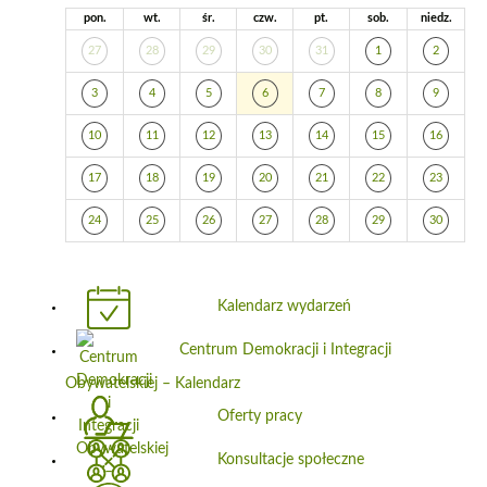
pon.
wt.
śr.
czw.
pt.
sob.
niedz.
27
28
29
30
31
1
2
3
4
5
6
7
8
9
10
11
12
13
14
15
16
17
18
19
20
21
22
23
24
25
26
27
28
29
30
Kalendarz wydarzeń
Centrum Demokracji i Integracji
Obywatelskiej – Kalendarz
Oferty pracy
Konsultacje społeczne