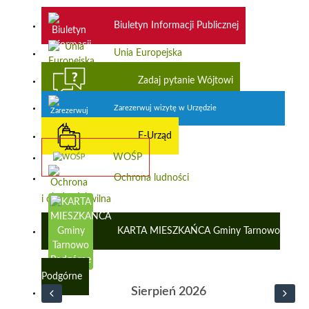
Biuletyn Informacji Publicznej
Unia Europejska
Zadaj pytanie Wójtowi
Zarezerwuj wizytę w Urzędzie
E-Urząd
WOŚP
Ochrona ludności
i obrona cywilna
KARTA MIESZKAŃCA Gminy Tarnowo
Podgórne
Sierpień 2026