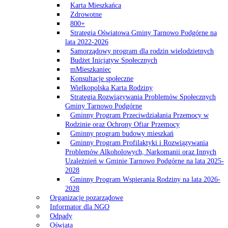
Karta Mieszkańca
Zdrowotne
800+
Strategia Oświatowa Gminy Tarnowo Podgórne na
lata 2022-2026
Samorządowy program dla rodzin wielodzietnych
Budżet Inicjatyw Społecznych
mMieszkaniec
Konsultacje społeczne
Wielkopolska Karta Rodziny
Strategia Rozwiązywania Problemów Społecznych
Gminy Tarnowo Podgórne
Gminny Program Przeciwdziałania Przemocy w
Rodzinie oraz Ochrony Ofiar Przemocy
Gminny program budowy mieszkań
Gminny Program Profilaktyki i Rozwiązywania
Problemów Alkoholowych, Narkomanii oraz Innych
Uzależnień w Gminie Tarnowo Podgórne na lata 2025-
2028
Gminny Program Wspierania Rodziny na lata 2026-
2028
Organizacje pozarządowe
Informator dla NGO
Odpady
Oświata