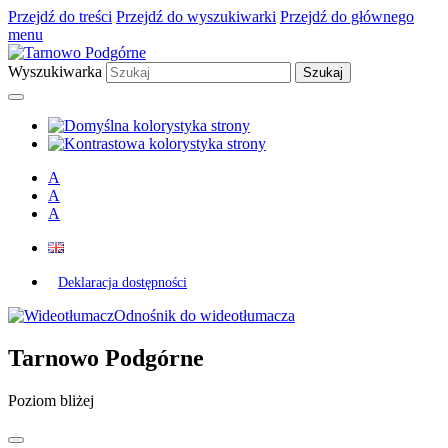
Przejdź do treści
Przejdź do wyszukiwarki
Przejdź do głównego
menu
Wyszukiwarka
A
A
A
Deklaracja dostępności
Odnośnik do wideotłumacza
Tarnowo Podgórne
Poziom bliżej