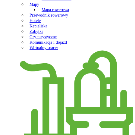
Mapy
Mapa rowerowa
Przewodnik rowerowy
Hotele
Kąpieliska
Zabytki
Gry turystyczne
Komunikacja i dojazd
Wirtualny spacer