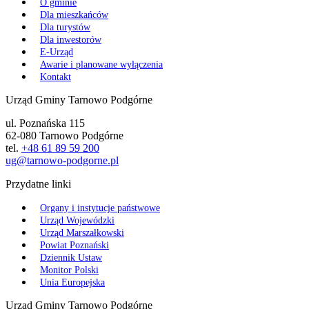
O gminie
Dla mieszkańców
Dla turystów
Dla inwestorów
E-Urząd
Awarie i planowane wyłączenia
Kontakt
Urząd Gminy Tarnowo Podgórne
ul. Poznańska 115
62-080 Tarnowo Podgórne
tel.
+48 61 89 59 200
ug@tarnowo-podgorne.pl
Przydatne linki
Organy i instytucje państwowe
Urząd Wojewódzki
Urząd Marszałkowski
Powiat Poznański
Dziennik Ustaw
Monitor Polski
Unia Europejska
Urząd Gminy Tarnowo Podgórne