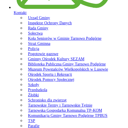
Kontakt
Urząd Gminy
Inspektor Ochrony Danych
Rada Gminy
Sołectwa
Koła Seniorów w Gminie Tarnowo Podgórne
Straż Gminna
Policja
Pogotowie gazowe
Gminny Ośrodek Kultury SEZAM
Biblioteka Publiczna Gminy Tarnowo Podgórne
Muzeum Powstańców Wielkopolskich w Lusowie
Ośrodek Sportu i Rekreacji
Ośrodek Pomocy Społecznej
Szkoły
Przedszkola
Żłobki
Schronisko dla zwierząt
Tarnowskie Termy i Tarnowskie Tężnie
Tarnowska Gospodarka Komunalna TP-KOM
Komunikacja Gminy Tarnowo Podgórne TPBUS
TSP
Parafie