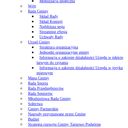
Mobilizacja społeczna
Wójt
Rada Gminy
Skład Rady
Skład Komisji
Najbliższa sesja
Streaming eSesja
Uchwały Rady
Urząd Gminy
Struktura organizacyjna
Jednostki organizacyjne gminy
Informacja o zakresie działalności Urzędu w tekście
łatwym do czytania
Informacja o zakresie działalności Urzędu w języku
migowym
Mapa Gminy
Rada Sportu
Rada Przedsiębiorców
Rada Seniorów
Młodzieżowa Rada Gminy
Sołectwa
Gminy Partnerskie
Nagrody przyznawane przez Gminę
Budżet
Strategia rozwoju Gminy Tarnowo Podgórne