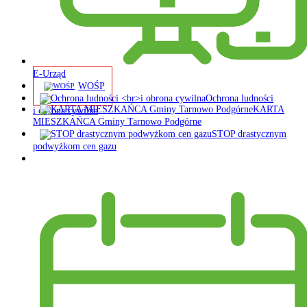
E-Urząd
WOŚP
Ochrona ludności
KARTA
i obrona cywilna
MIESZKAŃCA Gminy Tarnowo Podgórne
STOP drastycznym
podwyżkom cen gazu