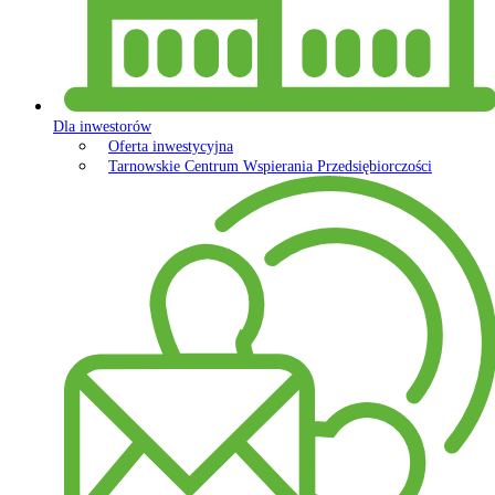
Dla inwestorów
Oferta inwestycyjna
Tarnowskie Centrum Wspierania Przedsiębiorczości