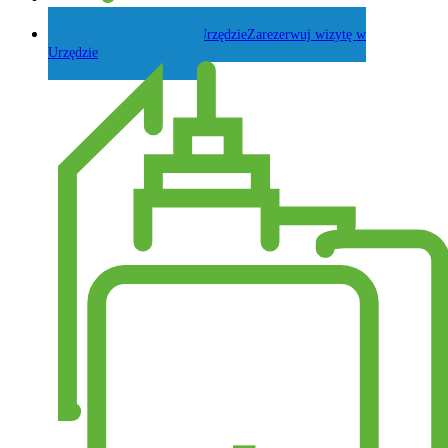
Zadaj pytanie Wójtowi
Zarezerwuj wizytę w
Urzędzie