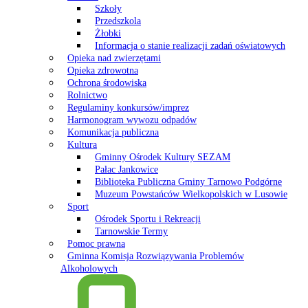
Szkoły
Przedszkola
Żłobki
Informacja o stanie realizacji zadań oświatowych
Opieka nad zwierzętami
Opieka zdrowotna
Ochrona środowiska
Rolnictwo
Regulaminy konkursów/imprez
Harmonogram wywozu odpadów
Komunikacja publiczna
Kultura
Gminny Ośrodek Kultury SEZAM
Pałac Jankowice
Biblioteka Publiczna Gminy Tarnowo Podgórne
Muzeum Powstańców Wielkopolskich w Lusowie
Sport
Ośrodek Sportu i Rekreacji
Tarnowskie Termy
Pomoc prawna
Gminna Komisja Rozwiązywania Problemów
Alkoholowych