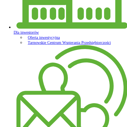
Dla inwestorów
Oferta inwestycyjna
Tarnowskie Centrum Wspierania Przedsiębiorczości