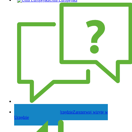
Unia Europejska
Zadaj pytanie Wójtowi
Zarezerwuj wizytę w
Urzędzie