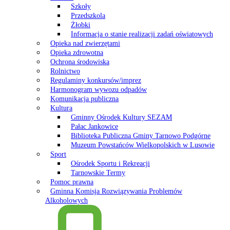
Szkoły
Przedszkola
Żłobki
Informacja o stanie realizacji zadań oświatowych
Opieka nad zwierzętami
Opieka zdrowotna
Ochrona środowiska
Rolnictwo
Regulaminy konkursów/imprez
Harmonogram wywozu odpadów
Komunikacja publiczna
Kultura
Gminny Ośrodek Kultury SEZAM
Pałac Jankowice
Biblioteka Publiczna Gminy Tarnowo Podgórne
Muzeum Powstańców Wielkopolskich w Lusowie
Sport
Ośrodek Sportu i Rekreacji
Tarnowskie Termy
Pomoc prawna
Gminna Komisja Rozwiązywania Problemów
Alkoholowych