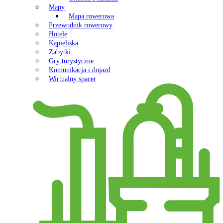
Mapy
Mapa rowerowa
Przewodnik rowerowy
Hotele
Kąpieliska
Zabytki
Gry turystyczne
Komunikacja i dojazd
Wirtualny spacer