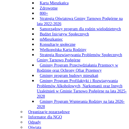
Karta Mieszkańca
Zdrowotne
800+
Strategia Oświatowa Gminy Tarnowo Podgórne na
lata 2022-2026
Samorządowy program dla rodzin wielodzietnych
Budżet Inicjatyw Społecznych
mMieszkaniec
Konsultacje społeczne
Wielkopolska Karta Rodziny
Strategia Rozwiązywania Problemów Społecznych
Gminy Tarnowo Podgórne
Gminny Program Przeciwdziałania Przemocy w
Rodzinie oraz Ochrony Ofiar Przemocy
Gminny program budowy mieszkań
Gminny Program Profilaktyki i Rozwiązywania
Problemów Alkoholowych, Narkomanii oraz Innych
Uzależnień w Gminie Tarnowo Podgórne na lata 2025-
2028
Gminny Program Wspierania Rodziny na lata 2026-
2028
Organizacje pozarządowe
Informator dla NGO
Odpady
Oświata