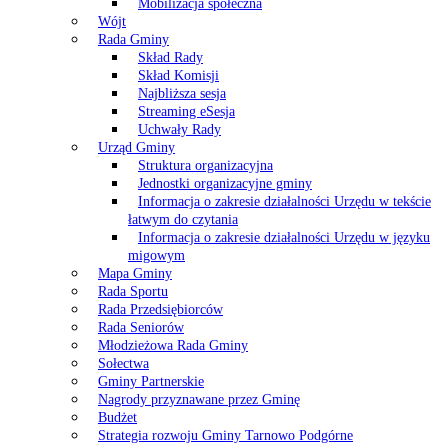
Mobilizacja społeczna
Wójt
Rada Gminy
Skład Rady
Skład Komisji
Najbliższa sesja
Streaming eSesja
Uchwały Rady
Urząd Gminy
Struktura organizacyjna
Jednostki organizacyjne gminy
Informacja o zakresie działalności Urzędu w tekście
łatwym do czytania
Informacja o zakresie działalności Urzędu w języku
migowym
Mapa Gminy
Rada Sportu
Rada Przedsiębiorców
Rada Seniorów
Młodzieżowa Rada Gminy
Sołectwa
Gminy Partnerskie
Nagrody przyznawane przez Gminę
Budżet
Strategia rozwoju Gminy Tarnowo Podgórne