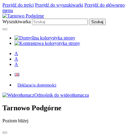
Przejdź do treści
Przejdź do wyszukiwarki
Przejdź do głównego
menu
Wyszukiwarka
A
A
A
Deklaracja dostępności
Odnośnik do wideotłumacza
Tarnowo Podgórne
Poziom bliżej