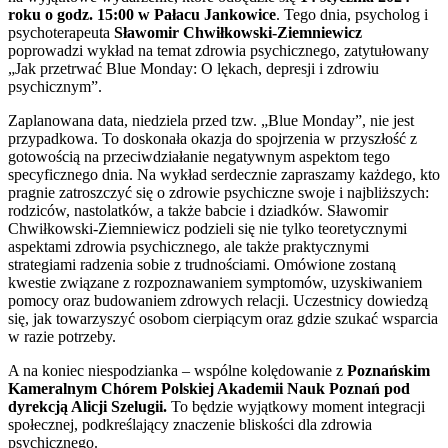
roku o godz. 15:00 w Pałacu Jankowice
. Tego dnia, psycholog i
psychoterapeuta
Sławomir Chwiłkowski-Ziemniewicz
poprowadzi wykład na temat zdrowia psychicznego, zatytułowany
„Jak przetrwać Blue Monday: O lękach, depresji i zdrowiu
psychicznym”.
Zaplanowana data, niedziela przed tzw. „Blue Monday”, nie jest
przypadkowa. To doskonała okazja do spojrzenia w przyszłość z
gotowością na przeciwdziałanie negatywnym aspektom tego
specyficznego dnia. Na wykład serdecznie zapraszamy każdego, kto
pragnie zatroszczyć się o zdrowie psychiczne swoje i najbliższych:
rodziców, nastolatków, a także babcie i dziadków. Sławomir
Chwiłkowski-Ziemniewicz podzieli się nie tylko teoretycznymi
aspektami zdrowia psychicznego, ale także praktycznymi
strategiami radzenia sobie z trudnościami. Omówione zostaną
kwestie związane z rozpoznawaniem symptomów, uzyskiwaniem
pomocy oraz budowaniem zdrowych relacji. Uczestnicy dowiedzą
się, jak towarzyszyć osobom cierpiącym oraz gdzie szukać wsparcia
w razie potrzeby.
A na koniec niespodzianka – wspólne kolędowanie z
Poznańskim
Kameralnym Chórem Polskiej Akademii Nauk Poznań pod
dyrekcją Alicji Szelugii.
To będzie wyjątkowy moment integracji
społecznej, podkreślający znaczenie bliskości dla zdrowia
psychicznego.