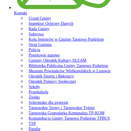
Kontakt
Urząd Gminy
Inspektor Ochrony Danych
Rada Gminy
Sołectwa
Koła Seniorów w Gminie Tarnowo Podgórne
Straż Gminna
Policja
Pogotowie gazowe
Gminny Ośrodek Kultury SEZAM
Biblioteka Publiczna Gminy Tarnowo Podgórne
Muzeum Powstańców Wielkopolskich w Lusowie
Ośrodek Sportu i Rekreacji
Ośrodek Pomocy Społecznej
Szkoły
Przedszkola
Żłobki
Schronisko dla zwierząt
Tarnowskie Termy i Tarnowskie Tężnie
Tarnowska Gospodarka Komunalna TP-KOM
Komunikacja Gminy Tarnowo Podgórne TPBUS
TSP
Parafie