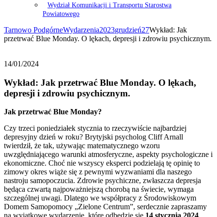
Wydział Komunikacji i Transportu Starostwa
Powiatowego
Tarnowo Podgórne
Wydarzenia
2023
grudzień
27
Wykład: Jak
przetrwać Blue Monday. O lękach, depresji i zdrowiu psychicznym.
14/01/2024
Wykład: Jak przetrwać Blue Monday. O lękach,
depresji i zdrowiu psychicznym.
Jak przetrwać Blue Monday?
Czy trzeci poniedziałek stycznia to rzeczywiście najbardziej
depresyjny dzień w roku? Brytyjski psycholog Cliff Arnall
twierdził, że tak, używając matematycznego wzoru
uwzględniającego warunki atmosferyczne, aspekty psychologiczne i
ekonomiczne. Choć nie wszyscy eksperci podzielają tę opinię to
zimowy okres wiąże się z pewnymi wyzwaniami dla naszego
nastroju samopoczucia. Zdrowie psychiczne, zwłaszcza depresja
będąca czwartą najpoważniejszą chorobą na świecie, wymaga
szczególnej uwagi. Dlatego we współpracy z Środowiskowym
Domem Samopomocy „Zielone Centrum”, serdecznie zapraszamy
na wyjątkowe wydarzenie, które odbędzie się
14 stycznia 2024