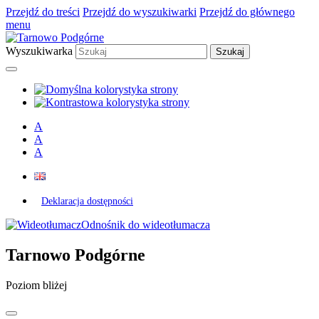
Przejdź do treści
Przejdź do wyszukiwarki
Przejdź do głównego
menu
Wyszukiwarka
A
A
A
Deklaracja dostępności
Odnośnik do wideotłumacza
Tarnowo Podgórne
Poziom bliżej