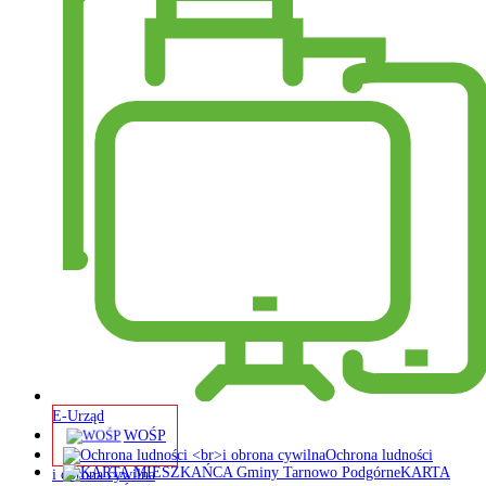
E-Urząd
WOŚP
Ochrona ludności
KARTA
i obrona cywilna