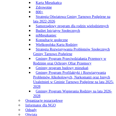
Karta Mieszkańca
Zdrowotne
800+
Strategia Oświatowa Gminy Tarnowo Podgórne na
lata 2022-2026
Samorządowy program dla rodzin wielodzietnych
Budżet Inicjatyw Społecznych
mMieszkaniec
Konsultacje społeczne
Wielkopolska Karta Rodziny
Strategia Rozwiązywania Problemów Społecznych
Gminy Tarnowo Podgórne
Gminny Program Przeciwdziałania Przemocy w
Rodzinie oraz Ochrony Ofiar Przemocy
Gminny program budowy mieszkań
Gminny Program Profilaktyki i Rozwiązywania
Problemów Alkoholowych, Narkomanii oraz Innych
Uzależnień w Gminie Tarnowo Podgórne na lata 2025-
2028
Gminny Program Wspierania Rodziny na lata 2026-
2028
Organizacje pozarządowe
Informator dla NGO
Odpady
Oświata