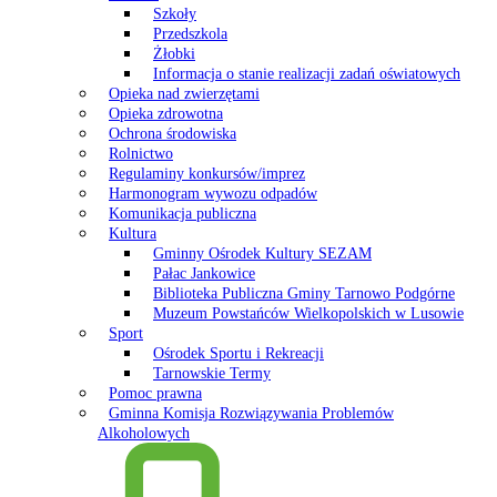
Szkoły
Przedszkola
Żłobki
Informacja o stanie realizacji zadań oświatowych
Opieka nad zwierzętami
Opieka zdrowotna
Ochrona środowiska
Rolnictwo
Regulaminy konkursów/imprez
Harmonogram wywozu odpadów
Komunikacja publiczna
Kultura
Gminny Ośrodek Kultury SEZAM
Pałac Jankowice
Biblioteka Publiczna Gminy Tarnowo Podgórne
Muzeum Powstańców Wielkopolskich w Lusowie
Sport
Ośrodek Sportu i Rekreacji
Tarnowskie Termy
Pomoc prawna
Gminna Komisja Rozwiązywania Problemów
Alkoholowych