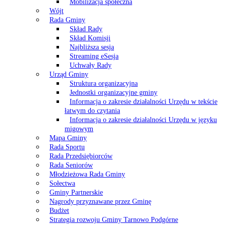
Mobilizacja społeczna
Wójt
Rada Gminy
Skład Rady
Skład Komisji
Najbliższa sesja
Streaming eSesja
Uchwały Rady
Urząd Gminy
Struktura organizacyjna
Jednostki organizacyjne gminy
Informacja o zakresie działalności Urzędu w tekście
łatwym do czytania
Informacja o zakresie działalności Urzędu w języku
migowym
Mapa Gminy
Rada Sportu
Rada Przedsiębiorców
Rada Seniorów
Młodzieżowa Rada Gminy
Sołectwa
Gminy Partnerskie
Nagrody przyznawane przez Gminę
Budżet
Strategia rozwoju Gminy Tarnowo Podgórne