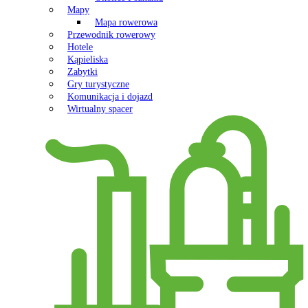
Mapy
Mapa rowerowa
Przewodnik rowerowy
Hotele
Kąpieliska
Zabytki
Gry turystyczne
Komunikacja i dojazd
Wirtualny spacer