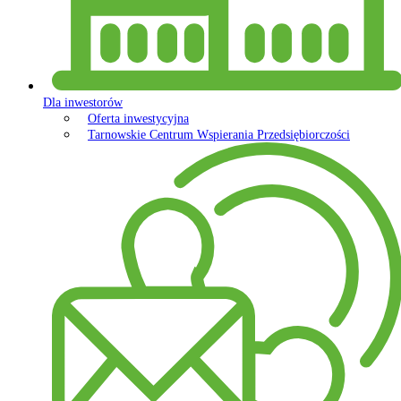
Dla inwestorów
Oferta inwestycyjna
Tarnowskie Centrum Wspierania Przedsiębiorczości