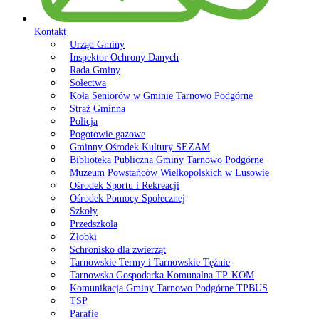
Kontakt
Urząd Gminy
Inspektor Ochrony Danych
Rada Gminy
Sołectwa
Koła Seniorów w Gminie Tarnowo Podgórne
Straż Gminna
Policja
Pogotowie gazowe
Gminny Ośrodek Kultury SEZAM
Biblioteka Publiczna Gminy Tarnowo Podgórne
Muzeum Powstańców Wielkopolskich w Lusowie
Ośrodek Sportu i Rekreacji
Ośrodek Pomocy Społecznej
Szkoły
Przedszkola
Żłobki
Schronisko dla zwierząt
Tarnowskie Termy i Tarnowskie Tężnie
Tarnowska Gospodarka Komunalna TP-KOM
Komunikacja Gminy Tarnowo Podgórne TPBUS
TSP
Parafie