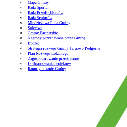
Mapa Gminy
Rada Sportu
Rada Przedsiębiorców
Rada Seniorów
Młodzieżowa Rada Gminy
Sołectwa
Gminy Partnerskie
Nagrody przyznawane przez Gminę
Budżet
Strategia rozwoju Gminy Tarnowo Podgórne
Plan Rozwoju Lokalnego
Zagospodarowanie przestrzenne
Dofinansowania projektów
Raporty o stanie Gminy