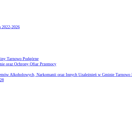
a 2022-2026
miny Tarnowo Podgórne
nie oraz Ochrony Ofiar Przemocy
emów Alkoholowych, Narkomanii oraz Innych Uzależnień w Gminie Tarnowo 
028