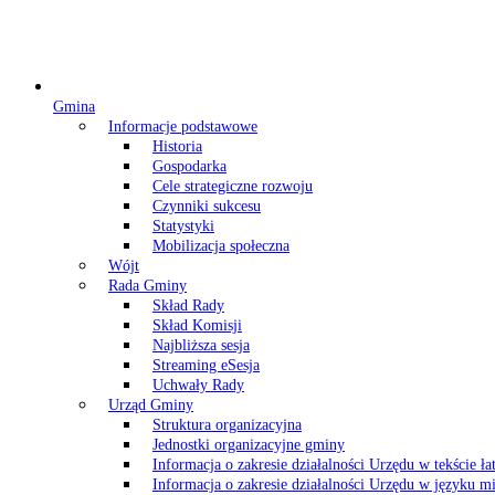
Gmina
Informacje podstawowe
Historia
Gospodarka
Cele strategiczne rozwoju
Czynniki sukcesu
Statystyki
Mobilizacja społeczna
Wójt
Rada Gminy
Skład Rady
Skład Komisji
Najbliższa sesja
Streaming eSesja
Uchwały Rady
Urząd Gminy
Struktura organizacyjna
Jednostki organizacyjne gminy
Informacja o zakresie działalności Urzędu w tekście ł
Informacja o zakresie działalności Urzędu w języku