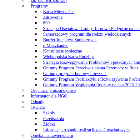
Jak załatwić sprawę?
Programy
Karta Mieszkańca
Zdrowotne
800+
Strategia Oświatowa Gminy Tarnowo Podgórne na lat
Samorządowy program dla rodzin wielodzietnych
Budżet Inicjatyw Społecznych
mMieszkaniec
Konsultacje społeczne
Wielkopolska Karta Rodziny
Strategia Rozwiązywania Problemów Społecznych G
Gminny Program Przeciwdziałania Przemocy w Rodzi
Gminny program budowy mieszkań
Gminny Program Profilaktyki i Rozwiązywania Probl
Gminny Program Wspierania Rodziny na lata 2026-2
Organizacje pozarządowe
Informator dla NGO
Odpady
Oświata
Szkoły
Przedszkola
Żłobki
Informacja o stanie realizacji zadań oświatowych
Opieka nad zwierzętami