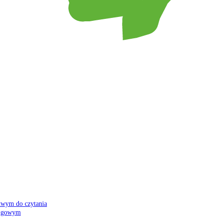
atwym do czytania
 migowym