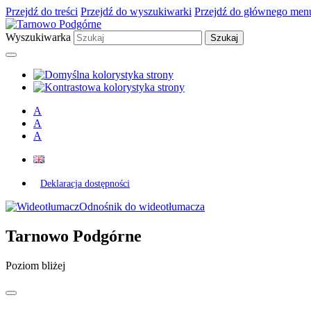
Przejdź do treści
Przejdź do wyszukiwarki
Przejdź do głównego men
Wyszukiwarka
A
A
A
Deklaracja dostępności
Odnośnik do wideotłumacza
Tarnowo Podgórne
Poziom bliżej