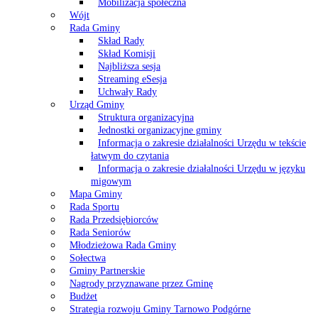
Mobilizacja społeczna
Wójt
Rada Gminy
Skład Rady
Skład Komisji
Najbliższa sesja
Streaming eSesja
Uchwały Rady
Urząd Gminy
Struktura organizacyjna
Jednostki organizacyjne gminy
Informacja o zakresie działalności Urzędu w tekście
łatwym do czytania
Informacja o zakresie działalności Urzędu w języku
migowym
Mapa Gminy
Rada Sportu
Rada Przedsiębiorców
Rada Seniorów
Młodzieżowa Rada Gminy
Sołectwa
Gminy Partnerskie
Nagrody przyznawane przez Gminę
Budżet
Strategia rozwoju Gminy Tarnowo Podgórne