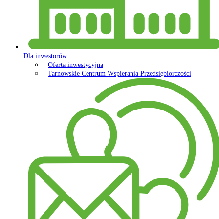
Dla inwestorów
Oferta inwestycyjna
Tarnowskie Centrum Wspierania Przedsiębiorczości