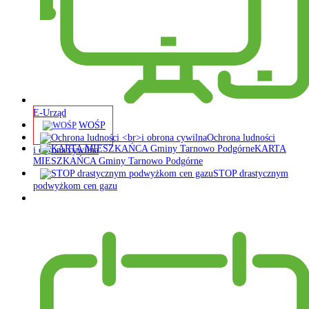
E-Urząd
WOŚP
Ochrona ludności
KARTA
i obrona cywilna
MIESZKAŃCA Gminy Tarnowo Podgórne
STOP drastycznym
podwyżkom cen gazu