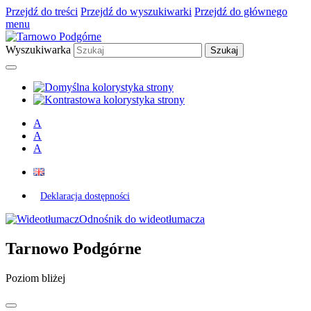
Przejdź do treści
Przejdź do wyszukiwarki
Przejdź do głównego
menu
Wyszukiwarka
A
A
A
Deklaracja dostępności
Odnośnik do wideotłumacza
Tarnowo Podgórne
Poziom bliżej