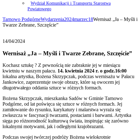
Wydział Komunikacji i Transportu Starostwa
Powiatowego
Tarnowo Podgórne
Wydarzenia
2024
marzec
18
Wernisaż „Ja – Myśli i
Twarze Zebrane, Szczęście”
14/04/2024
Wernisaż „Ja – Myśli i Twarze Zebrane, Szczęście”
Kochasz sztukę ? Z pewnością nie zabraknie jej w miesiącu
kwietniu w naszym pałacu.
14. kwietnia 2024 r. o godz.16:00
lokalna artystka, Bożena Skrzypczak, podczas wernisażu w Pałacu
Jankowice, zaprezentuje swoje obrazy, które są owocem jej
długotrwałego oddania sztuce w różnych formach.
Bożena Skrzypczak, mieszkanka Sadów w Gminie Tarnowo
Podgórne, od lat poświęca się sztuce w różnych formach. Jej
zamiłowanie do rysunku, karykatury i malarstwa wyraża się
zwłaszcza w fascynacji twarzami, postaciami i barwami. Artystka
sięga po różnorodność kulturową świata, inspirując się zarówno
lokalnymi motywami, jak i odległymi krajobrazami.
Podczas swojej twórczej podróży Bożena wielokrotnie