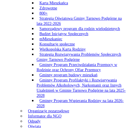
Karta Mieszkańca
Zdrowotne
800+
Strategia Oświatowa Gminy Tarnowo Podgórne na
lata 2022-2026
Samorządowy program dla rodzin wielodzietnych
Budżet Inicjatyw Społecznych
mMieszkaniec
Konsultacje społeczne
Wielkopolska Karta Rodziny
Strategia Rozwiązywania Problemów Społecznych
Gminy Tarnowo Podgórne
Gminny Program Przeciwdziałania Przemocy w
Rodzinie oraz Ochrony Ofiar Przemocy
Gminny program budowy mieszkań
Gminny Program Profilaktyki i Rozwiązywania
Problemów Alkoholowych, Narkomanii oraz Innych
Uzależnień w Gminie Tarnowo Podgórne na lata 2025-
2028
Gminny Program Wspierania Rodziny na lata 2026-
2028
Organizacje pozarządowe
Informator dla NGO
Odpady
Oświata