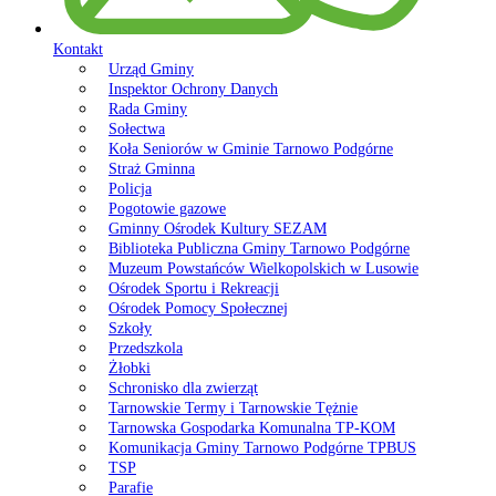
Kontakt
Urząd Gminy
Inspektor Ochrony Danych
Rada Gminy
Sołectwa
Koła Seniorów w Gminie Tarnowo Podgórne
Straż Gminna
Policja
Pogotowie gazowe
Gminny Ośrodek Kultury SEZAM
Biblioteka Publiczna Gminy Tarnowo Podgórne
Muzeum Powstańców Wielkopolskich w Lusowie
Ośrodek Sportu i Rekreacji
Ośrodek Pomocy Społecznej
Szkoły
Przedszkola
Żłobki
Schronisko dla zwierząt
Tarnowskie Termy i Tarnowskie Tężnie
Tarnowska Gospodarka Komunalna TP-KOM
Komunikacja Gminy Tarnowo Podgórne TPBUS
TSP
Parafie