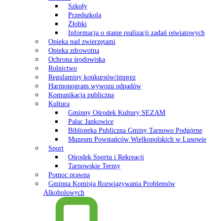
Szkoły
Przedszkola
Żłobki
Informacja o stanie realizacji zadań oświatowych
Opieka nad zwierzętami
Opieka zdrowotna
Ochrona środowiska
Rolnictwo
Regulaminy konkursów/imprez
Harmonogram wywozu odpadów
Komunikacja publiczna
Kultura
Gminny Ośrodek Kultury SEZAM
Pałac Jankowice
Biblioteka Publiczna Gminy Tarnowo Podgórne
Muzeum Powstańców Wielkopolskich w Lusowie
Sport
Ośrodek Sportu i Rekreacji
Tarnowskie Termy
Pomoc prawna
Gminna Komisja Rozwiązywania Problemów
Alkoholowych