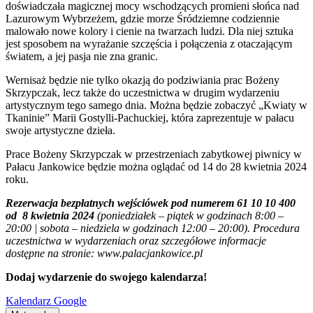
doświadczała magicznej mocy wschodzących promieni słońca nad
Lazurowym Wybrzeżem, gdzie morze Śródziemne codziennie
malowało nowe kolory i cienie na twarzach ludzi. Dla niej sztuka
jest sposobem na wyrażanie szczęścia i połączenia z otaczającym
światem, a jej pasja nie zna granic.
Wernisaż będzie nie tylko okazją do podziwiania prac Bożeny
Skrzypczak, lecz także do uczestnictwa w drugim wydarzeniu
artystycznym tego samego dnia. Można będzie zobaczyć „Kwiaty w
Tkaninie” Marii Gostylli-Pachuckiej, która zaprezentuje w pałacu
swoje artystyczne dzieła.
Prace Bożeny Skrzypczak w przestrzeniach zabytkowej piwnicy w
Pałacu Jankowice będzie można oglądać od 14 do 28 kwietnia 2024
roku.
Rezerwacja bezpłatnych wejściówek pod numerem 61 10 10 400
od 8 kwietnia 2024
(poniedziałek – piątek w godzinach 8:00 –
20:00 | sobota – niedziela w godzinach 12:00 – 20:00). Procedura
uczestnictwa w wydarzeniach oraz szczegółowe informacje
dostępne na stronie: www.palacjankowice.pl
Dodaj wydarzenie do swojego kalendarza!
Kalendarz Google