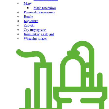
Mapy
Mapa rowerowa
Przewodnik rowerowy
Hotele
Kąpieliska
Zabytki
Gry turystyczne
Komunikacja i dojazd
Wirtualny spacer