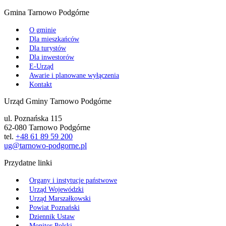
Gmina Tarnowo Podgórne
O gminie
Dla mieszkańców
Dla turystów
Dla inwestorów
E-Urząd
Awarie i planowane wyłączenia
Kontakt
Urząd Gminy Tarnowo Podgórne
ul. Poznańska 115
62-080 Tarnowo Podgórne
tel.
+48 61 89 59 200
ug@tarnowo-podgorne.pl
Przydatne linki
Organy i instytucje państwowe
Urząd Wojewódzki
Urząd Marszałkowski
Powiat Poznański
Dziennik Ustaw
Monitor Polski