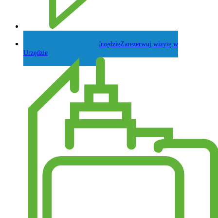
Zadaj pytanie Wójtowi
Zarezerwuj wizytę w
Urzędzie