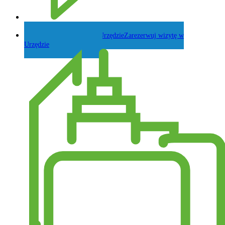
Zadaj pytanie Wójtowi
Zarezerwuj wizytę w
Urzędzie