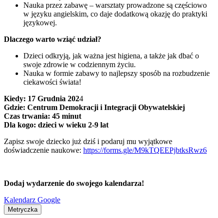
Nauka przez zabawę – warsztaty prowadzone są częściowo
w języku angielskim, co daje dodatkową okazję do praktyki
językowej.
Dlaczego warto wziąć udział?
Dzieci odkryją, jak ważna jest higiena, a także jak dbać o
swoje zdrowie w codziennym życiu.
Nauka w formie zabawy to najlepszy sposób na rozbudzenie
ciekawości świata!
Kiedy: 17 Grudnia 202
4
Gdzie: Centrum Demokracji i Integracji Obywatelskiej
Czas trwania: 45 minut
Dla kogo: dzieci w wieku 2-9 lat
Zapisz swoje dziecko już dziś i podaruj mu wyjątkowe
doświadczenie naukowe:
https://forms.gle/M9kTQEEPjbtksRwz6
Dodaj wydarzenie do swojego kalendarza!
Kalendarz Google
Metryczka