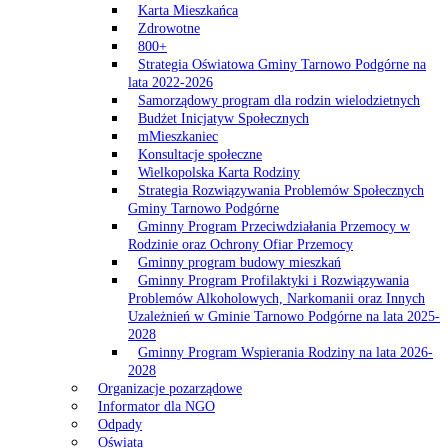
Karta Mieszkańca
Zdrowotne
800+
Strategia Oświatowa Gminy Tarnowo Podgórne na
lata 2022-2026
Samorządowy program dla rodzin wielodzietnych
Budżet Inicjatyw Społecznych
mMieszkaniec
Konsultacje społeczne
Wielkopolska Karta Rodziny
Strategia Rozwiązywania Problemów Społecznych
Gminy Tarnowo Podgórne
Gminny Program Przeciwdziałania Przemocy w
Rodzinie oraz Ochrony Ofiar Przemocy
Gminny program budowy mieszkań
Gminny Program Profilaktyki i Rozwiązywania
Problemów Alkoholowych, Narkomanii oraz Innych
Uzależnień w Gminie Tarnowo Podgórne na lata 2025-
2028
Gminny Program Wspierania Rodziny na lata 2026-
2028
Organizacje pozarządowe
Informator dla NGO
Odpady
Oświata