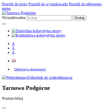
Przejdź do treści
Przejdź do wyszukiwarki
Przejdź do głównego
menu
Wyszukiwarka
A
A
A
Deklaracja dostępności
Odnośnik do wideotłumacza
Tarnowo Podgórne
Poziom bliżej