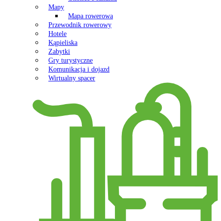
Mapy
Mapa rowerowa
Przewodnik rowerowy
Hotele
Kąpieliska
Zabytki
Gry turystyczne
Komunikacja i dojazd
Wirtualny spacer