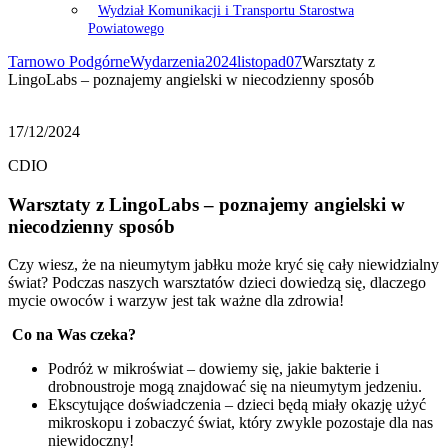
Wydział Komunikacji i Transportu Starostwa
Powiatowego
Tarnowo Podgórne
Wydarzenia
2024
listopad
07
Warsztaty z
LingoLabs – poznajemy angielski w niecodzienny sposób
17/12/2024
CDIO
Warsztaty z LingoLabs – poznajemy angielski w
niecodzienny sposób
Czy wiesz, że na nieumytym jabłku może kryć się cały niewidzialny
świat? Podczas naszych warsztatów dzieci dowiedzą się, dlaczego
mycie owoców i warzyw jest tak ważne dla zdrowia!
Co na Was czeka?
Podróż w mikroświat – dowiemy się, jakie bakterie i
drobnoustroje mogą znajdować się na nieumytym jedzeniu.
Ekscytujące doświadczenia – dzieci będą miały okazję użyć
mikroskopu i zobaczyć świat, który zwykle pozostaje dla nas
niewidoczny!