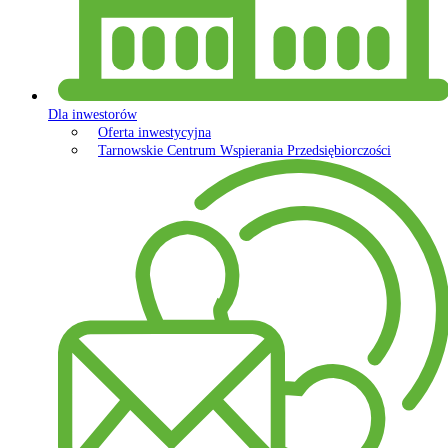
Dla inwestorów
Oferta inwestycyjna
Tarnowskie Centrum Wspierania Przedsiębiorczości