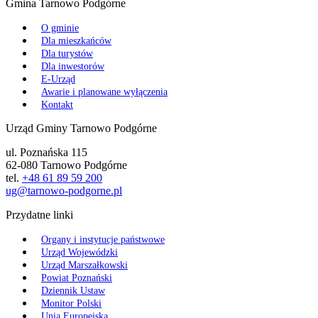
Gmina Tarnowo Podgórne
O gminie
Dla mieszkańców
Dla turystów
Dla inwestorów
E-Urząd
Awarie i planowane wyłączenia
Kontakt
Urząd Gminy Tarnowo Podgórne
ul. Poznańska 115
62-080 Tarnowo Podgórne
tel.
+48 61 89 59 200
ug@tarnowo-podgorne.pl
Przydatne linki
Organy i instytucje państwowe
Urząd Wojewódzki
Urząd Marszałkowski
Powiat Poznański
Dziennik Ustaw
Monitor Polski
Unia Europejska