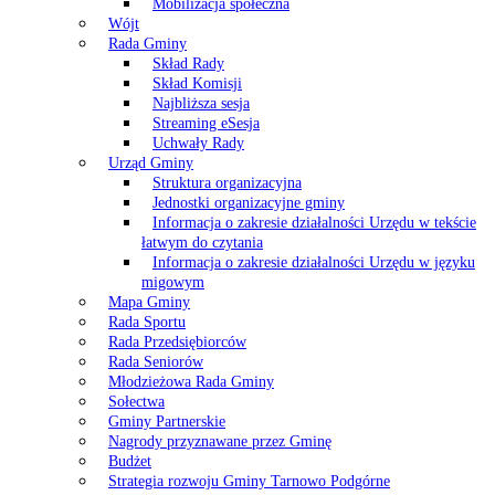
Mobilizacja społeczna
Wójt
Rada Gminy
Skład Rady
Skład Komisji
Najbliższa sesja
Streaming eSesja
Uchwały Rady
Urząd Gminy
Struktura organizacyjna
Jednostki organizacyjne gminy
Informacja o zakresie działalności Urzędu w tekście
łatwym do czytania
Informacja o zakresie działalności Urzędu w języku
migowym
Mapa Gminy
Rada Sportu
Rada Przedsiębiorców
Rada Seniorów
Młodzieżowa Rada Gminy
Sołectwa
Gminy Partnerskie
Nagrody przyznawane przez Gminę
Budżet
Strategia rozwoju Gminy Tarnowo Podgórne