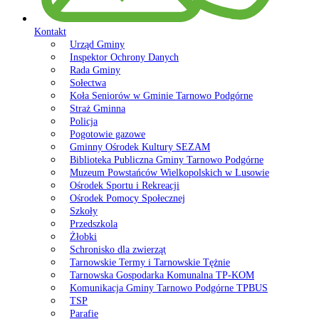
Kontakt
Urząd Gminy
Inspektor Ochrony Danych
Rada Gminy
Sołectwa
Koła Seniorów w Gminie Tarnowo Podgórne
Straż Gminna
Policja
Pogotowie gazowe
Gminny Ośrodek Kultury SEZAM
Biblioteka Publiczna Gminy Tarnowo Podgórne
Muzeum Powstańców Wielkopolskich w Lusowie
Ośrodek Sportu i Rekreacji
Ośrodek Pomocy Społecznej
Szkoły
Przedszkola
Żłobki
Schronisko dla zwierząt
Tarnowskie Termy i Tarnowskie Tężnie
Tarnowska Gospodarka Komunalna TP-KOM
Komunikacja Gminy Tarnowo Podgórne TPBUS
TSP
Parafie