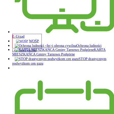
E-Urząd
WOŚP
Ochrona ludności
KARTA
i obrona cywilna
MIESZKAŃCA Gminy Tarnowo Podgórne
STOP drastycznym
podwyżkom cen gazu