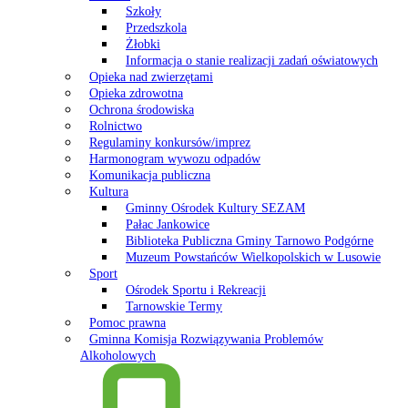
Szkoły
Przedszkola
Żłobki
Informacja o stanie realizacji zadań oświatowych
Opieka nad zwierzętami
Opieka zdrowotna
Ochrona środowiska
Rolnictwo
Regulaminy konkursów/imprez
Harmonogram wywozu odpadów
Komunikacja publiczna
Kultura
Gminny Ośrodek Kultury SEZAM
Pałac Jankowice
Biblioteka Publiczna Gminy Tarnowo Podgórne
Muzeum Powstańców Wielkopolskich w Lusowie
Sport
Ośrodek Sportu i Rekreacji
Tarnowskie Termy
Pomoc prawna
Gminna Komisja Rozwiązywania Problemów
Alkoholowych