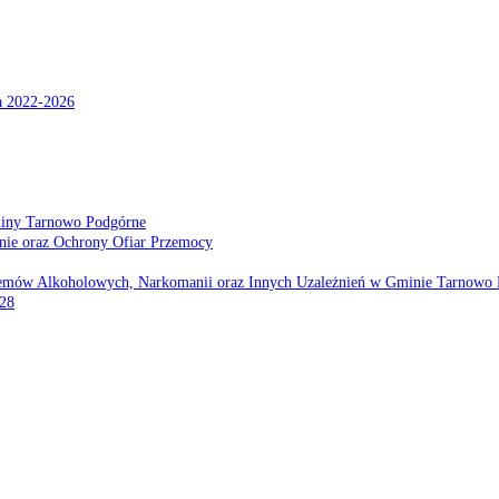
a 2022-2026
miny Tarnowo Podgórne
nie oraz Ochrony Ofiar Przemocy
emów Alkoholowych, Narkomanii oraz Innych Uzależnień w Gminie Tarnowo 
028