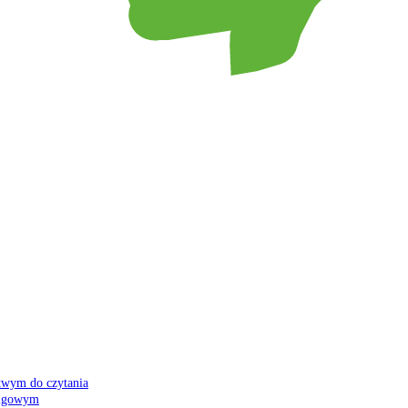
atwym do czytania
 migowym