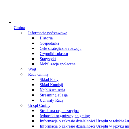
Gmina
Informacje podstawowe
Historia
Gospodarka
Cele strategiczne rozwoju
Czynniki sukcesu
Statystyki
Mobilizacja społeczna
Wójt
Rada Gminy
Skład Rady
Skład Komisji
Najbliższa sesja
Streaming eSesja
Uchwały Rady
Urząd Gminy
Struktura organizacyjna
Jednostki organizacyjne gminy
Informacja o zakresie działalności Urzędu w tekście ł
Informacja o zakresie działalności Urzędu w języku