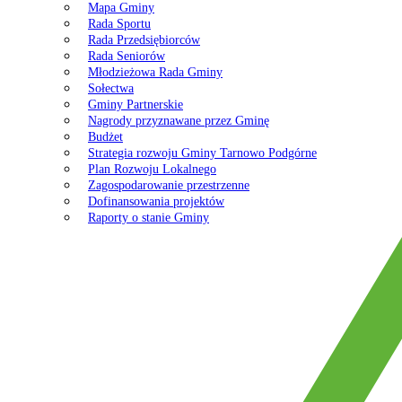
Mapa Gminy
Rada Sportu
Rada Przedsiębiorców
Rada Seniorów
Młodzieżowa Rada Gminy
Sołectwa
Gminy Partnerskie
Nagrody przyznawane przez Gminę
Budżet
Strategia rozwoju Gminy Tarnowo Podgórne
Plan Rozwoju Lokalnego
Zagospodarowanie przestrzenne
Dofinansowania projektów
Raporty o stanie Gminy