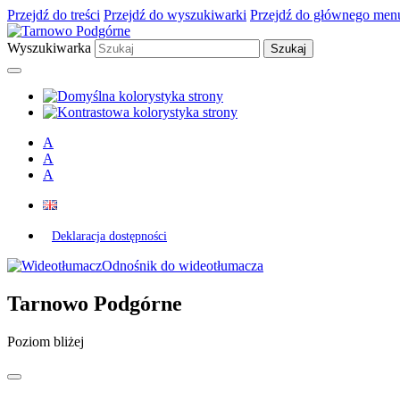
Przejdź do treści
Przejdź do wyszukiwarki
Przejdź do głównego men
Wyszukiwarka
A
A
A
Deklaracja dostępności
Odnośnik do wideotłumacza
Tarnowo Podgórne
Poziom bliżej