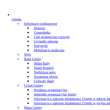
Gmina
Informacje podstawowe
Historia
Gospodarka
Cele strategiczne rozwoju
Czynniki sukcesu
Statystyki
Mobilizacja społeczna
Wójt
Rada Gminy
Skład Rady
Skład Komisji
Najbliższa sesja
Streaming eSesja
Uchwały Rady
Urząd Gminy
Struktura organizacyjna
Jednostki organizacyjne gminy
Informacja o zakresie działalności Urzędu w tekście ł
Informacja o zakresie działalności Urzędu w języku
Mapa Gminy