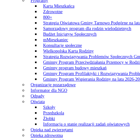
Programy
Karta Mieszkańca
Zdrowotne
800+
Strategia Oświatowa Gminy Tarnowo Podgórne na lat
Samorządowy program dla rodzin wielodzietnych
Budżet Inicjatyw Społecznych
mMieszkaniec
Konsultacje społeczne
Wielkopolska Karta Rodziny
Strategia Rozwiązywania Problemów Społecznych G
Gminny Program Przeciwdziałania Przemocy w Rodzi
Gminny program budowy mieszkań
Gminny Program Profilaktyki i Rozwiązywania Probl
Gminny Program Wspierania Rodziny na lata 2026-2
Organizacje pozarządowe
Informator dla NGO
Odpady
Oświata
Szkoły
Przedszkola
Żłobki
Informacja o stanie realizacji zadań oświatowych
Opieka nad zwierzętami
Opieka zdrowotna