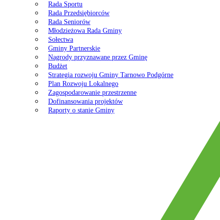
Rada Sportu
Rada Przedsiębiorców
Rada Seniorów
Młodzieżowa Rada Gminy
Sołectwa
Gminy Partnerskie
Nagrody przyznawane przez Gminę
Budżet
Strategia rozwoju Gminy Tarnowo Podgórne
Plan Rozwoju Lokalnego
Zagospodarowanie przestrzenne
Dofinansowania projektów
Raporty o stanie Gminy