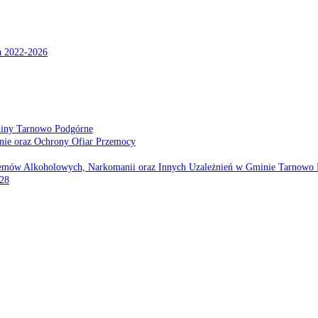
a 2022-2026
miny Tarnowo Podgórne
nie oraz Ochrony Ofiar Przemocy
emów Alkoholowych, Narkomanii oraz Innych Uzależnień w Gminie Tarnowo 
028