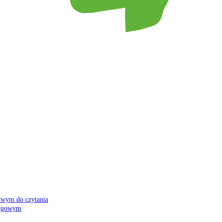
atwym do czytania
 migowym