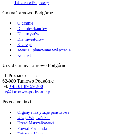
Jak załatwić sprawę?
Gmina Tarnowo Podgórne
O gminie
Dla mieszkańców
Dla turystów
Dla inwestorów
E-Urząd
Awarie i planowane wyłączenia
Kontakt
Urząd Gminy Tarnowo Podgórne
ul. Poznańska 115
62-080 Tarnowo Podgórne
tel.
+48 61 89 59 200
ug@tarnowo-podgorne.pl
Przydatne linki
Organy i instytucje państwowe
Urząd Wojewódzki
Urząd Marszałkowski
Powiat Poznański
Dziennik Ustaw