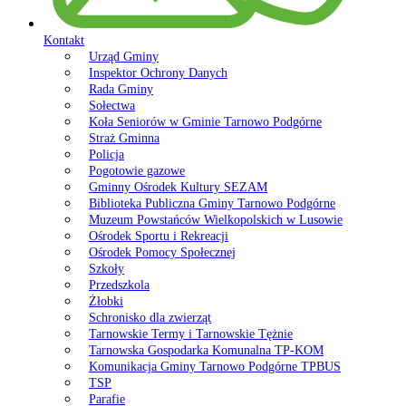
Kontakt
Urząd Gminy
Inspektor Ochrony Danych
Rada Gminy
Sołectwa
Koła Seniorów w Gminie Tarnowo Podgórne
Straż Gminna
Policja
Pogotowie gazowe
Gminny Ośrodek Kultury SEZAM
Biblioteka Publiczna Gminy Tarnowo Podgórne
Muzeum Powstańców Wielkopolskich w Lusowie
Ośrodek Sportu i Rekreacji
Ośrodek Pomocy Społecznej
Szkoły
Przedszkola
Żłobki
Schronisko dla zwierząt
Tarnowskie Termy i Tarnowskie Tężnie
Tarnowska Gospodarka Komunalna TP-KOM
Komunikacja Gminy Tarnowo Podgórne TPBUS
TSP
Parafie