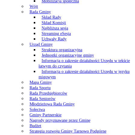
Mobilizacja społeczna
Wójt
Rada Gminy
Skład Rady
Skład Komisji
Najbliższa sesja
Streaming eSesja
Uchwały Rady
Urząd Gminy
Struktura organizacyjna
Jednostki organizacyjne gminy
Informacja o zakresie działalności Urzędu w tekście
łatwym do czytania
Informacja o zakresie działalności Urzędu w języku
migowym
Mapa Gminy
Rada Sportu
Rada Przedsiębiorców
Rada Seniorów
Młodzieżowa Rada Gminy
Sołectwa
Gminy Partnerskie
Nagrody przyznawane przez Gminę
Budżet
Strategia rozwoju Gminy Tarnowo Podgórne