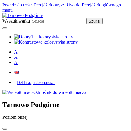
Przejdź do treści
Przejdź do wyszukiwarki
Przejdź do głównego
menu
Wyszukiwarka
A
A
A
Deklaracja dostępności
Odnośnik do wideotłumacza
Tarnowo Podgórne
Poziom bliżej