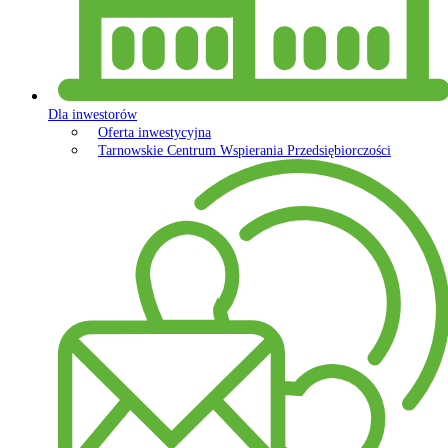
Dla inwestorów
Oferta inwestycyjna
Tarnowskie Centrum Wspierania Przedsiębiorczości