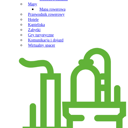
Mapy
Mapa rowerowa
Przewodnik rowerowy
Hotele
Kąpieliska
Zabytki
Gry turystyczne
Komunikacja i dojazd
Wirtualny spacer