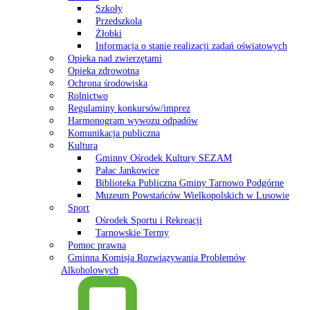
Szkoły
Przedszkola
Żłobki
Informacja o stanie realizacji zadań oświatowych
Opieka nad zwierzętami
Opieka zdrowotna
Ochrona środowiska
Rolnictwo
Regulaminy konkursów/imprez
Harmonogram wywozu odpadów
Komunikacja publiczna
Kultura
Gminny Ośrodek Kultury SEZAM
Pałac Jankowice
Biblioteka Publiczna Gminy Tarnowo Podgórne
Muzeum Powstańców Wielkopolskich w Lusowie
Sport
Ośrodek Sportu i Rekreacji
Tarnowskie Termy
Pomoc prawna
Gminna Komisja Rozwiązywania Problemów
Alkoholowych