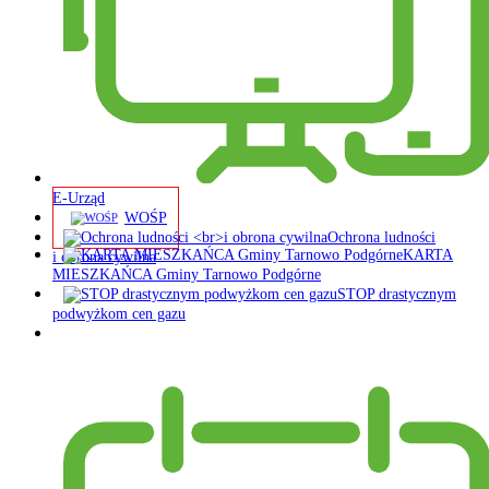
E-Urząd
WOŚP
Ochrona ludności
KARTA
i obrona cywilna
MIESZKAŃCA Gminy Tarnowo Podgórne
STOP drastycznym
podwyżkom cen gazu