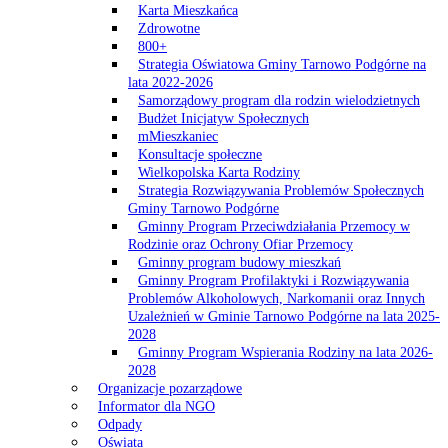
Karta Mieszkańca
Zdrowotne
800+
Strategia Oświatowa Gminy Tarnowo Podgórne na
lata 2022-2026
Samorządowy program dla rodzin wielodzietnych
Budżet Inicjatyw Społecznych
mMieszkaniec
Konsultacje społeczne
Wielkopolska Karta Rodziny
Strategia Rozwiązywania Problemów Społecznych
Gminy Tarnowo Podgórne
Gminny Program Przeciwdziałania Przemocy w
Rodzinie oraz Ochrony Ofiar Przemocy
Gminny program budowy mieszkań
Gminny Program Profilaktyki i Rozwiązywania
Problemów Alkoholowych, Narkomanii oraz Innych
Uzależnień w Gminie Tarnowo Podgórne na lata 2025-
2028
Gminny Program Wspierania Rodziny na lata 2026-
2028
Organizacje pozarządowe
Informator dla NGO
Odpady
Oświata