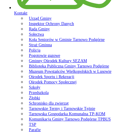
Kontakt
Urząd Gminy
Inspektor Ochrony Danych
Rada Gminy
Sołectwa
Koła Seniorów w Gminie Tarnowo Podgórne
Straż Gminna
Policja
Pogotowie gazowe
Gminny Ośrodek Kultury SEZAM
Biblioteka Publiczna Gminy Tarnowo Podgórne
Muzeum Powstańców Wielkopolskich w Lusowie
Ośrodek Sportu i Rekreacji
Ośrodek Pomocy Społecznej
Szkoły
Przedszkola
Żłobki
Schronisko dla zwierząt
Tarnowskie Termy i Tarnowskie Tężnie
Tarnowska Gospodarka Komunalna TP-KOM
Komunikacja Gminy Tarnowo Podgórne TPBUS
TSP
Parafie