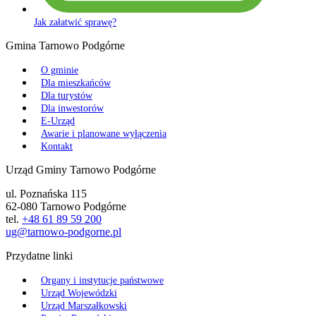
Jak załatwić sprawę?
Gmina Tarnowo Podgórne
O gminie
Dla mieszkańców
Dla turystów
Dla inwestorów
E-Urząd
Awarie i planowane wyłączenia
Kontakt
Urząd Gminy Tarnowo Podgórne
ul. Poznańska 115
62-080 Tarnowo Podgórne
tel.
+48 61 89 59 200
ug@tarnowo-podgorne.pl
Przydatne linki
Organy i instytucje państwowe
Urząd Wojewódzki
Urząd Marszałkowski