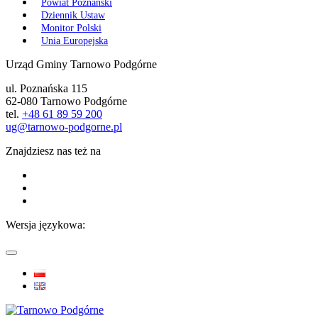
Powiat Poznański
Dziennik Ustaw
Monitor Polski
Unia Europejska
Urząd Gminy Tarnowo Podgórne
ul. Poznańska 115
62-080 Tarnowo Podgórne
tel.
+48 61 89 59 200
ug@tarnowo-podgorne.pl
Znajdziesz nas też na
Wersja językowa: