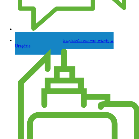
Zadaj pytanie Wójtowi
Zarezerwuj wizytę w
Urzędzie