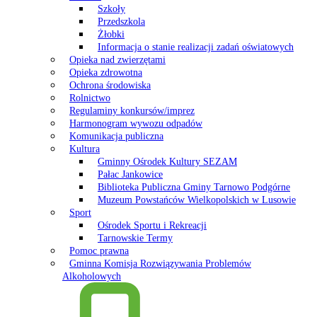
Szkoły
Przedszkola
Żłobki
Informacja o stanie realizacji zadań oświatowych
Opieka nad zwierzętami
Opieka zdrowotna
Ochrona środowiska
Rolnictwo
Regulaminy konkursów/imprez
Harmonogram wywozu odpadów
Komunikacja publiczna
Kultura
Gminny Ośrodek Kultury SEZAM
Pałac Jankowice
Biblioteka Publiczna Gminy Tarnowo Podgórne
Muzeum Powstańców Wielkopolskich w Lusowie
Sport
Ośrodek Sportu i Rekreacji
Tarnowskie Termy
Pomoc prawna
Gminna Komisja Rozwiązywania Problemów
Alkoholowych