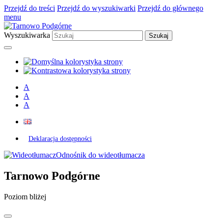
Przejdź do treści
Przejdź do wyszukiwarki
Przejdź do głównego
menu
Wyszukiwarka
A
A
A
Deklaracja dostępności
Odnośnik do wideotłumacza
Tarnowo Podgórne
Poziom bliżej