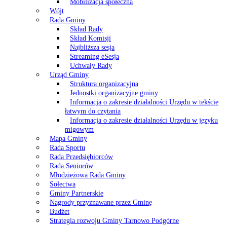
Mobilizacja społeczna
Wójt
Rada Gminy
Skład Rady
Skład Komisji
Najbliższa sesja
Streaming eSesja
Uchwały Rady
Urząd Gminy
Struktura organizacyjna
Jednostki organizacyjne gminy
Informacja o zakresie działalności Urzędu w tekście
łatwym do czytania
Informacja o zakresie działalności Urzędu w języku
migowym
Mapa Gminy
Rada Sportu
Rada Przedsiębiorców
Rada Seniorów
Młodzieżowa Rada Gminy
Sołectwa
Gminy Partnerskie
Nagrody przyznawane przez Gminę
Budżet
Strategia rozwoju Gminy Tarnowo Podgórne