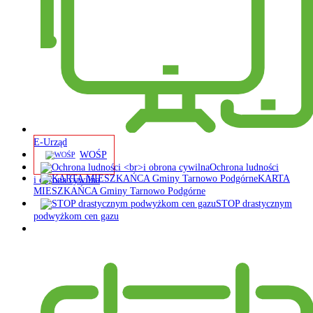
E-Urząd
WOŚP
Ochrona ludności
KARTA
i obrona cywilna
MIESZKAŃCA Gminy Tarnowo Podgórne
STOP drastycznym
podwyżkom cen gazu