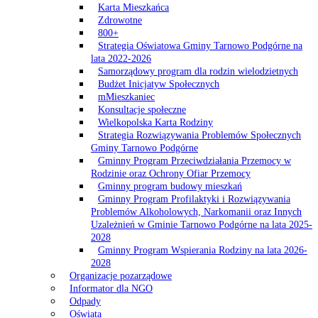
Karta Mieszkańca
Zdrowotne
800+
Strategia Oświatowa Gminy Tarnowo Podgórne na
lata 2022-2026
Samorządowy program dla rodzin wielodzietnych
Budżet Inicjatyw Społecznych
mMieszkaniec
Konsultacje społeczne
Wielkopolska Karta Rodziny
Strategia Rozwiązywania Problemów Społecznych
Gminy Tarnowo Podgórne
Gminny Program Przeciwdziałania Przemocy w
Rodzinie oraz Ochrony Ofiar Przemocy
Gminny program budowy mieszkań
Gminny Program Profilaktyki i Rozwiązywania
Problemów Alkoholowych, Narkomanii oraz Innych
Uzależnień w Gminie Tarnowo Podgórne na lata 2025-
2028
Gminny Program Wspierania Rodziny na lata 2026-
2028
Organizacje pozarządowe
Informator dla NGO
Odpady
Oświata