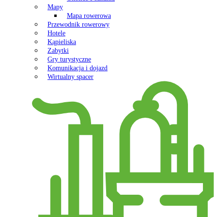
Mapy
Mapa rowerowa
Przewodnik rowerowy
Hotele
Kąpieliska
Zabytki
Gry turystyczne
Komunikacja i dojazd
Wirtualny spacer