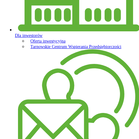
Dla inwestorów
Oferta inwestycyjna
Tarnowskie Centrum Wspierania Przedsiębiorczości