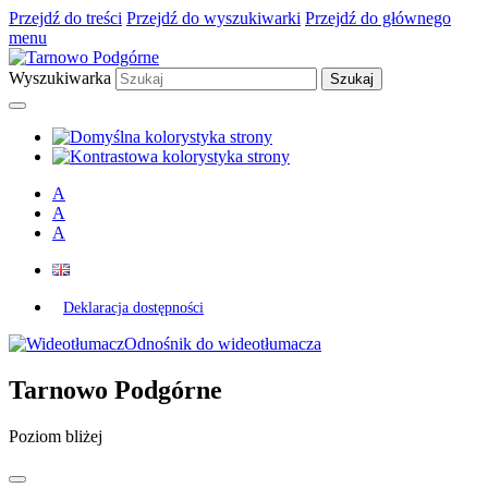
Przejdź do treści
Przejdź do wyszukiwarki
Przejdź do głównego
menu
Wyszukiwarka
A
A
A
Deklaracja dostępności
Odnośnik do wideotłumacza
Tarnowo Podgórne
Poziom bliżej