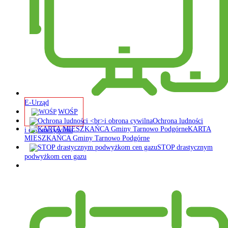
E-Urząd
WOŚP
Ochrona ludności
KARTA
i obrona cywilna
MIESZKAŃCA Gminy Tarnowo Podgórne
STOP drastycznym
podwyżkom cen gazu