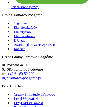
Jak załatwić sprawę?
Gmina Tarnowo Podgórne
O gminie
Dla mieszkańców
Dla turystów
Dla inwestorów
E-Urząd
Awarie i planowane wyłączenia
Kontakt
Urząd Gminy Tarnowo Podgórne
ul. Poznańska 115
62-080 Tarnowo Podgórne
tel.
+48 61 89 59 200
ug@tarnowo-podgorne.pl
Przydatne linki
Organy i instytucje państwowe
Urząd Wojewódzki
Urząd Marszałkowski