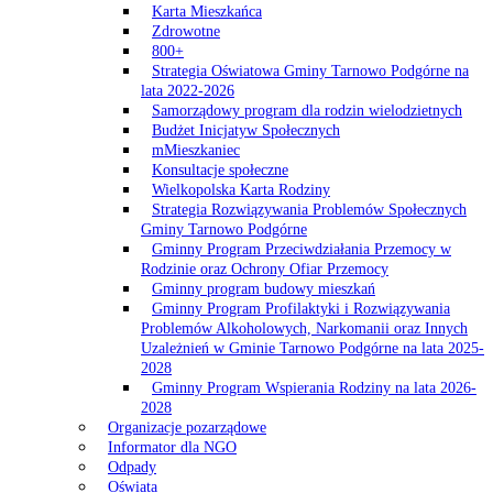
Karta Mieszkańca
Zdrowotne
800+
Strategia Oświatowa Gminy Tarnowo Podgórne na
lata 2022-2026
Samorządowy program dla rodzin wielodzietnych
Budżet Inicjatyw Społecznych
mMieszkaniec
Konsultacje społeczne
Wielkopolska Karta Rodziny
Strategia Rozwiązywania Problemów Społecznych
Gminy Tarnowo Podgórne
Gminny Program Przeciwdziałania Przemocy w
Rodzinie oraz Ochrony Ofiar Przemocy
Gminny program budowy mieszkań
Gminny Program Profilaktyki i Rozwiązywania
Problemów Alkoholowych, Narkomanii oraz Innych
Uzależnień w Gminie Tarnowo Podgórne na lata 2025-
2028
Gminny Program Wspierania Rodziny na lata 2026-
2028
Organizacje pozarządowe
Informator dla NGO
Odpady
Oświata