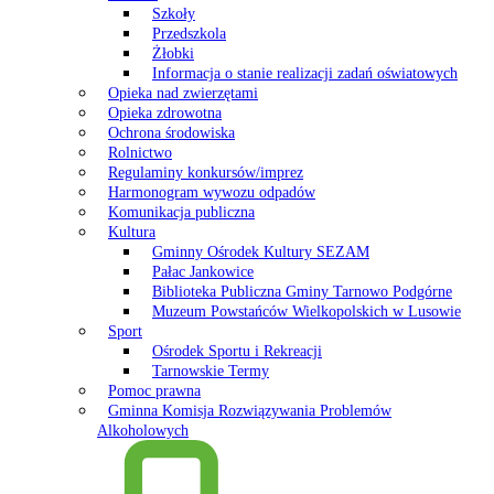
Szkoły
Przedszkola
Żłobki
Informacja o stanie realizacji zadań oświatowych
Opieka nad zwierzętami
Opieka zdrowotna
Ochrona środowiska
Rolnictwo
Regulaminy konkursów/imprez
Harmonogram wywozu odpadów
Komunikacja publiczna
Kultura
Gminny Ośrodek Kultury SEZAM
Pałac Jankowice
Biblioteka Publiczna Gminy Tarnowo Podgórne
Muzeum Powstańców Wielkopolskich w Lusowie
Sport
Ośrodek Sportu i Rekreacji
Tarnowskie Termy
Pomoc prawna
Gminna Komisja Rozwiązywania Problemów
Alkoholowych