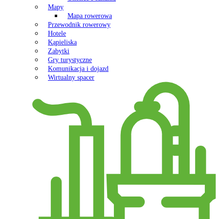
Mapy
Mapa rowerowa
Przewodnik rowerowy
Hotele
Kąpieliska
Zabytki
Gry turystyczne
Komunikacja i dojazd
Wirtualny spacer