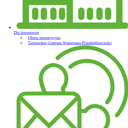
Dla inwestorów
Oferta inwestycyjna
Tarnowskie Centrum Wspierania Przedsiębiorczości