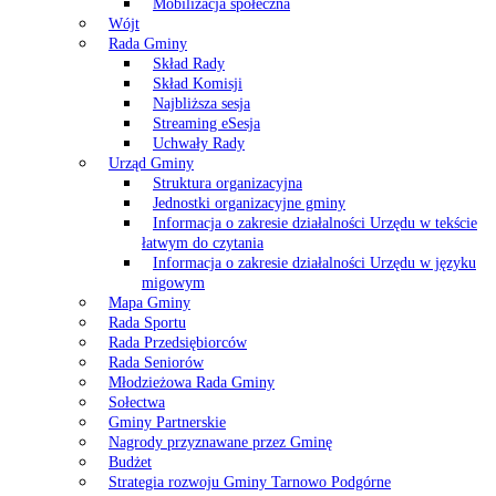
Mobilizacja społeczna
Wójt
Rada Gminy
Skład Rady
Skład Komisji
Najbliższa sesja
Streaming eSesja
Uchwały Rady
Urząd Gminy
Struktura organizacyjna
Jednostki organizacyjne gminy
Informacja o zakresie działalności Urzędu w tekście
łatwym do czytania
Informacja o zakresie działalności Urzędu w języku
migowym
Mapa Gminy
Rada Sportu
Rada Przedsiębiorców
Rada Seniorów
Młodzieżowa Rada Gminy
Sołectwa
Gminy Partnerskie
Nagrody przyznawane przez Gminę
Budżet
Strategia rozwoju Gminy Tarnowo Podgórne