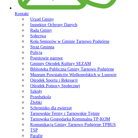
Kontakt
Urząd Gminy
Inspektor Ochrony Danych
Rada Gminy
Sołectwa
Koła Seniorów w Gminie Tarnowo Podgórne
Straż Gminna
Policja
Pogotowie gazowe
Gminny Ośrodek Kultury SEZAM
Biblioteka Publiczna Gminy Tarnowo Podgórne
Muzeum Powstańców Wielkopolskich w Lusowie
Ośrodek Sportu i Rekreacji
Ośrodek Pomocy Społecznej
Szkoły
Przedszkola
Żłobki
Schronisko dla zwierząt
Tarnowskie Termy i Tarnowskie Tężnie
Tarnowska Gospodarka Komunalna TP-KOM
Komunikacja Gminy Tarnowo Podgórne TPBUS
TSP
Parafie