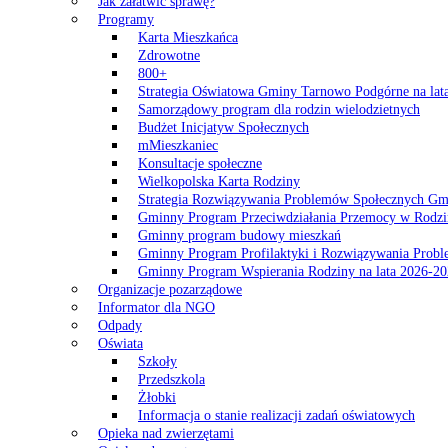
Jak załatwić sprawę?
Programy
Karta Mieszkańca
Zdrowotne
800+
Strategia Oświatowa Gminy Tarnowo Podgórne na lat
Samorządowy program dla rodzin wielodzietnych
Budżet Inicjatyw Społecznych
mMieszkaniec
Konsultacje społeczne
Wielkopolska Karta Rodziny
Strategia Rozwiązywania Problemów Społecznych G
Gminny Program Przeciwdziałania Przemocy w Rodzi
Gminny program budowy mieszkań
Gminny Program Profilaktyki i Rozwiązywania Probl
Gminny Program Wspierania Rodziny na lata 2026-2
Organizacje pozarządowe
Informator dla NGO
Odpady
Oświata
Szkoły
Przedszkola
Żłobki
Informacja o stanie realizacji zadań oświatowych
Opieka nad zwierzętami