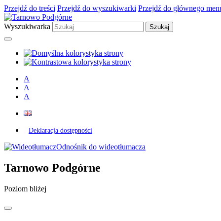
Przejdź do treści
Przejdź do wyszukiwarki
Przejdź do głównego men
Wyszukiwarka
A
A
A
Deklaracja dostępności
Odnośnik do wideotłumacza
Tarnowo Podgórne
Poziom bliżej