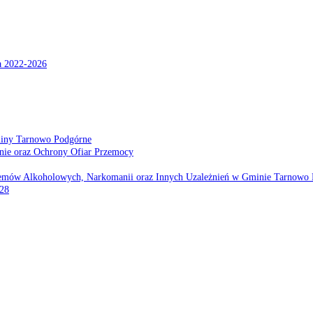
a 2022-2026
miny Tarnowo Podgórne
nie oraz Ochrony Ofiar Przemocy
emów Alkoholowych, Narkomanii oraz Innych Uzależnień w Gminie Tarnowo 
028