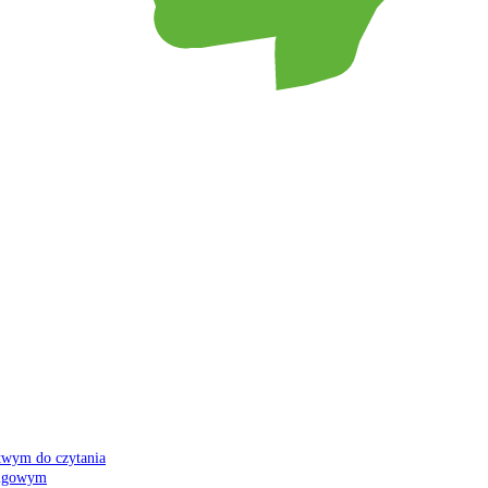
atwym do czytania
 migowym