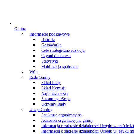
Gmina
Informacje podstawowe
Historia
Gospodarka
Cele strategiczne rozwoju
Czynniki sukcesu
Statystyki
Mobilizacja społeczna
Wójt
Rada Gminy
Skład Rady
Skład Komisji
Najbliższa sesja
Streaming eSesja
Uchwały Rady
Urząd Gminy
Struktura organizacyjna
Jednostki organizacyjne gminy
Informacja o zakresie działalności Urzędu w tekście ł
Informacja o zakresie działalności Urzędu w języku