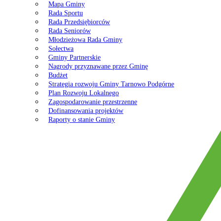
Mapa Gminy
Rada Sportu
Rada Przedsiębiorców
Rada Seniorów
Młodzieżowa Rada Gminy
Sołectwa
Gminy Partnerskie
Nagrody przyznawane przez Gminę
Budżet
Strategia rozwoju Gminy Tarnowo Podgórne
Plan Rozwoju Lokalnego
Zagospodarowanie przestrzenne
Dofinansowania projektów
Raporty o stanie Gminy