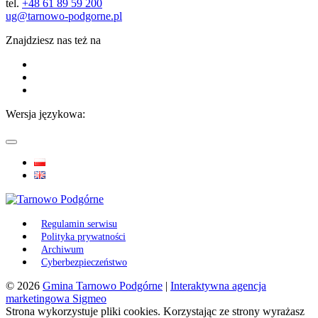
tel.
+48 61 89 59 200
ug@tarnowo-podgorne.pl
Znajdziesz nas też na
Wersja językowa:
Regulamin serwisu
Polityka prywatności
Archiwum
Cyberbezpieczeństwo
© 2026
Gmina Tarnowo Podgórne
|
Interaktywna agencja
marketingowa Sigmeo
Strona wykorzystuje pliki cookies. Korzystając ze strony wyrażasz