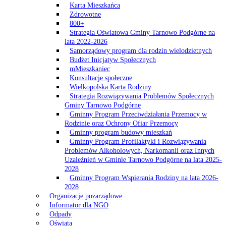
Karta Mieszkańca
Zdrowotne
800+
Strategia Oświatowa Gminy Tarnowo Podgórne na
lata 2022-2026
Samorządowy program dla rodzin wielodzietnych
Budżet Inicjatyw Społecznych
mMieszkaniec
Konsultacje społeczne
Wielkopolska Karta Rodziny
Strategia Rozwiązywania Problemów Społecznych
Gminy Tarnowo Podgórne
Gminny Program Przeciwdziałania Przemocy w
Rodzinie oraz Ochrony Ofiar Przemocy
Gminny program budowy mieszkań
Gminny Program Profilaktyki i Rozwiązywania
Problemów Alkoholowych, Narkomanii oraz Innych
Uzależnień w Gminie Tarnowo Podgórne na lata 2025-
2028
Gminny Program Wspierania Rodziny na lata 2026-
2028
Organizacje pozarządowe
Informator dla NGO
Odpady
Oświata