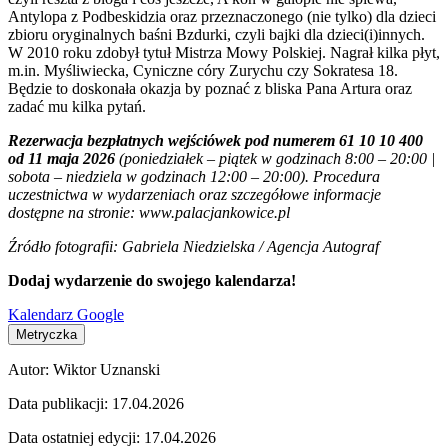
Antylopa z Podbeskidzia oraz przeznaczonego (nie tylko) dla dzieci
zbioru oryginalnych baśni Bzdurki, czyli bajki dla dzieci(i)innych.
W 2010 roku zdobył tytuł Mistrza Mowy Polskiej. Nagrał kilka płyt,
m.in. Myśliwiecka, Cyniczne córy Zurychu czy Sokratesa 18.
Będzie to doskonała okazja by poznać z bliska Pana Artura oraz
zadać mu kilka pytań.
Rezerwacja bezpłatnych wejściówek pod numerem 61 10 10 400
od 11 maja 2026
(poniedziałek – piątek w godzinach 8:00 – 20:00 |
sobota – niedziela w godzinach 12:00 – 20:00). Procedura
uczestnictwa w wydarzeniach oraz szczegółowe informacje
dostępne na stronie: www.palacjankowice.pl
Źródło fotografii: Gabriela Niedzielska / Agencja Autograf
Dodaj wydarzenie do swojego kalendarza!
Kalendarz Google
Metryczka
Autor:
Wiktor Uznanski
Data publikacji:
17.04.2026
Data ostatniej edycji:
17.04.2026