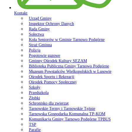
Kontakt
Urząd Gminy
Inspektor Ochrony Danych
Rada Gminy
Sołectwa
Koła Seniorów w Gminie Tarnowo Podgórne
Straż Gminna
Policja
Pogotowie gazowe
Gminny Ośrodek Kultury SEZAM
Biblioteka Publiczna Gminy Tarnowo Podgórne
Muzeum Powstańców Wielkopolskich w Lusowie
Ośrodek Sportu i Rekreacji
Ośrodek Pomocy Społecznej
Szkoły
Przedszkola
Żłobki
Schronisko dla zwierząt
Tarnowskie Termy i Tarnowskie Tężnie
Tarnowska Gospodarka Komunalna TP-KOM
Komunikacja Gminy Tarnowo Podgórne TPBUS
TSP
Parafie