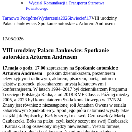
Wydział Komunikacji i Transportu Starostwa
Powiatowego
Tarnowo Podgórne
Wydarzenia
2026
kwiecień
17
VIII urodziny
Pałacu Jankowice: Spotkanie autorskie z Arturem Andrusem
17/05/2026
VIII urodziny Pałacu Jankowice: Spotkanie
autorskie z Arturem Andrusem
17.maja o godz. 17.00
zapraszamy na
Spotkanie autorskie z
Arturem Andrusem –
polskim dziennikarzem, prezenterem
telewizyjnym i radiowym, aktorem, pisarzem, poetą, autorem
tekstów piosenek, piosenkarzem, artystą kabaretowym i
konferansjerem. W latach 1994–2017 był dziennikarzem Programu
Trzeciego Polskiego Radia, a od 2018 RMF Classic. Później między
2005, a 2023 był komentatorem Szkła kontaktowego w TVN24.
Znany jest również z niezastąpionej roli Jonathan Owens w serialu
kabaretowym Spadkobiercy. Spod jego pióra natomiast wyszły takie
książki jak Popisuchy, Każdy szczyt ma swój Czubaszek (z Marią
Czubaszek), Boks na ptaku, czyli każdy szczyt ma swój Czubaszek
i Karolak, Blog osławiony między niewiastami, Vietato fumare,
czyli reszta z bloga i coś jeszcze, A koń w galopie nie śpiewa,