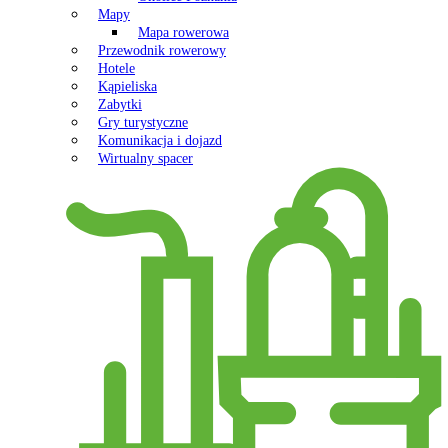
Mapy
Mapa rowerowa
Przewodnik rowerowy
Hotele
Kąpieliska
Zabytki
Gry turystyczne
Komunikacja i dojazd
Wirtualny spacer