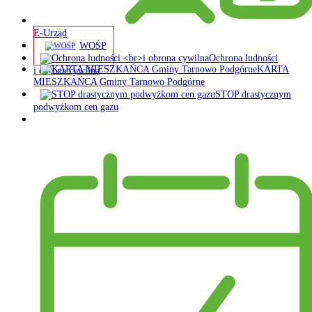
E-Urząd
WOŚP
Ochrona ludności
KARTA
i obrona cywilna
MIESZKAŃCA Gminy Tarnowo Podgórne
STOP drastycznym
podwyżkom cen gazu