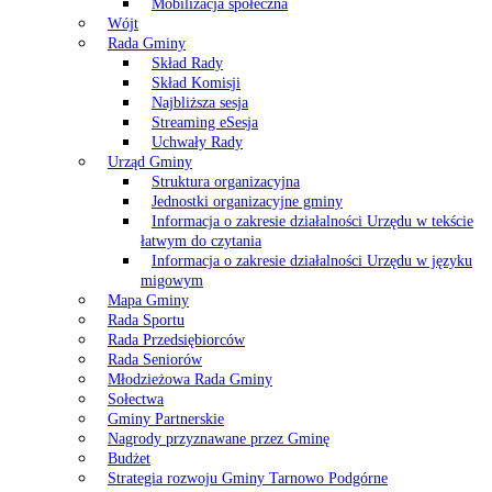
Mobilizacja społeczna
Wójt
Rada Gminy
Skład Rady
Skład Komisji
Najbliższa sesja
Streaming eSesja
Uchwały Rady
Urząd Gminy
Struktura organizacyjna
Jednostki organizacyjne gminy
Informacja o zakresie działalności Urzędu w tekście
łatwym do czytania
Informacja o zakresie działalności Urzędu w języku
migowym
Mapa Gminy
Rada Sportu
Rada Przedsiębiorców
Rada Seniorów
Młodzieżowa Rada Gminy
Sołectwa
Gminy Partnerskie
Nagrody przyznawane przez Gminę
Budżet
Strategia rozwoju Gminy Tarnowo Podgórne