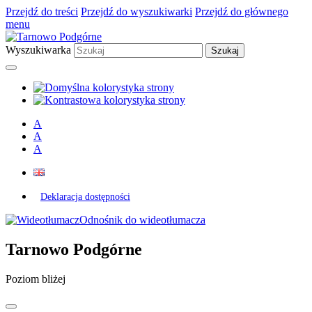
Przejdź do treści
Przejdź do wyszukiwarki
Przejdź do głównego
menu
Wyszukiwarka
A
A
A
Deklaracja dostępności
Odnośnik do wideotłumacza
Tarnowo Podgórne
Poziom bliżej