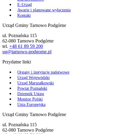
E-Urząd
Awarie i planowane wyłączenia
Kontakt
Urząd Gminy Tarnowo Podgórne
ul. Poznańska 115
62-080 Tarnowo Podgórne
tel.
+48 61 89 59 200
ug@tarnowo-podgorne.pl
Przydatne linki
Organy i instytucje państwowe
Urząd Wojewódzki
Urząd Marszałkowski
Powiat Poznański
Dziennik Ustaw
Monitor Polski
Unia Europejska
Urząd Gminy Tarnowo Podgórne
ul. Poznańska 115
62-080 Tarnowo Podgórne