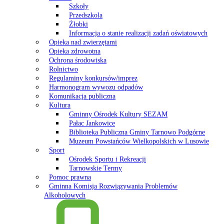
Szkoły
Przedszkola
Żłobki
Informacja o stanie realizacji zadań oświatowych
Opieka nad zwierzętami
Opieka zdrowotna
Ochrona środowiska
Rolnictwo
Regulaminy konkursów/imprez
Harmonogram wywozu odpadów
Komunikacja publiczna
Kultura
Gminny Ośrodek Kultury SEZAM
Pałac Jankowice
Biblioteka Publiczna Gminy Tarnowo Podgórne
Muzeum Powstańców Wielkopolskich w Lusowie
Sport
Ośrodek Sportu i Rekreacji
Tarnowskie Termy
Pomoc prawna
Gminna Komisja Rozwiązywania Problemów
Alkoholowych