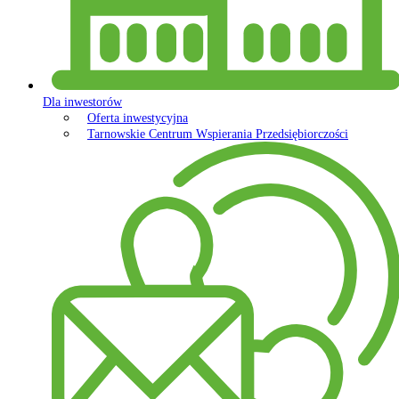
Dla inwestorów
Oferta inwestycyjna
Tarnowskie Centrum Wspierania Przedsiębiorczości