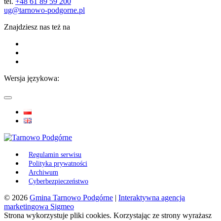
tel.
+48 61 89 59 200
ug@tarnowo-podgorne.pl
Znajdziesz nas też na
Wersja językowa:
Regulamin serwisu
Polityka prywatności
Archiwum
Cyberbezpieczeństwo
© 2026
Gmina Tarnowo Podgórne
|
Interaktywna agencja
marketingowa Sigmeo
Strona wykorzystuje pliki cookies. Korzystając ze strony wyrażasz