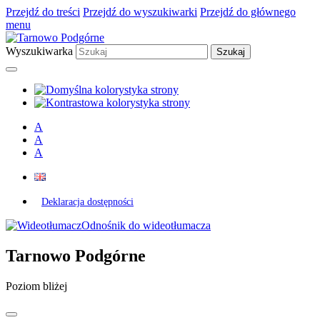
Przejdź do treści
Przejdź do wyszukiwarki
Przejdź do głównego
menu
Wyszukiwarka
A
A
A
Deklaracja dostępności
Odnośnik do wideotłumacza
Tarnowo Podgórne
Poziom bliżej