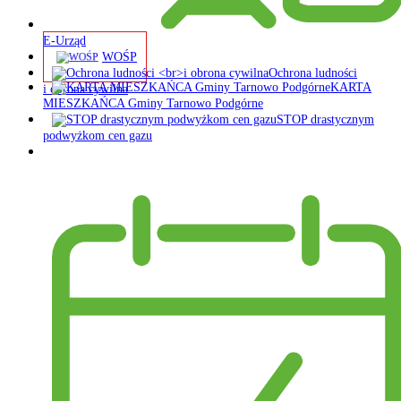
E-Urząd
WOŚP
Ochrona ludności
KARTA
i obrona cywilna
MIESZKAŃCA Gminy Tarnowo Podgórne
STOP drastycznym
podwyżkom cen gazu