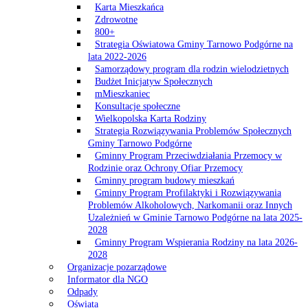
Karta Mieszkańca
Zdrowotne
800+
Strategia Oświatowa Gminy Tarnowo Podgórne na
lata 2022-2026
Samorządowy program dla rodzin wielodzietnych
Budżet Inicjatyw Społecznych
mMieszkaniec
Konsultacje społeczne
Wielkopolska Karta Rodziny
Strategia Rozwiązywania Problemów Społecznych
Gminy Tarnowo Podgórne
Gminny Program Przeciwdziałania Przemocy w
Rodzinie oraz Ochrony Ofiar Przemocy
Gminny program budowy mieszkań
Gminny Program Profilaktyki i Rozwiązywania
Problemów Alkoholowych, Narkomanii oraz Innych
Uzależnień w Gminie Tarnowo Podgórne na lata 2025-
2028
Gminny Program Wspierania Rodziny na lata 2026-
2028
Organizacje pozarządowe
Informator dla NGO
Odpady
Oświata