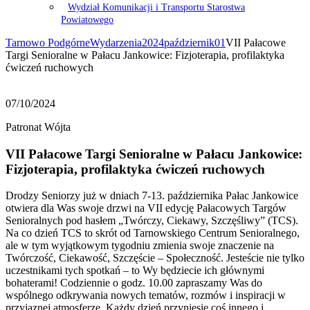
Wydział Komunikacji i Transportu Starostwa
Powiatowego
Tarnowo Podgórne
Wydarzenia
2024
październik
01
VII Pałacowe
Targi Senioralne w Pałacu Jankowice: Fizjoterapia, profilaktyka
ćwiczeń ruchowych
07/10/2024
Patronat Wójta
VII Pałacowe Targi Senioralne w Pałacu Jankowice:
Fizjoterapia, profilaktyka ćwiczeń ruchowych
Drodzy Seniorzy już w dniach 7-13. października Pałac Jankowice
otwiera dla Was swoje drzwi na VII edycję Pałacowych Targów
Senioralnych pod hasłem „Twórczy, Ciekawy, Szczęśliwy” (TCS).
Na co dzień TCS to skrót od Tarnowskiego Centrum Senioralnego,
ale w tym wyjątkowym tygodniu zmienia swoje znaczenie na
Twórczość, Ciekawość, Szczęście – Społeczność. Jesteście nie tylko
uczestnikami tych spotkań – to Wy będziecie ich głównymi
bohaterami! Codziennie o godz. 10.00 zapraszamy Was do
wspólnego odkrywania nowych tematów, rozmów i inspiracji w
przyjaznej atmosferze. Każdy dzień przyniesie coś innego i