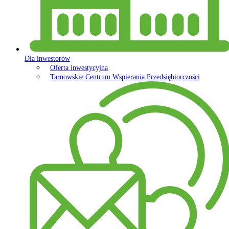
Dla inwestorów
Oferta inwestycyjna
Tarnowskie Centrum Wspierania Przedsiębiorczości