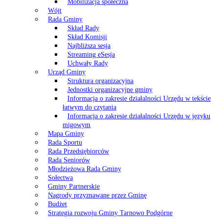
Mobilizacja społeczna
Wójt
Rada Gminy
Skład Rady
Skład Komisji
Najbliższa sesja
Streaming eSesja
Uchwały Rady
Urząd Gminy
Struktura organizacyjna
Jednostki organizacyjne gminy
Informacja o zakresie działalności Urzędu w tekście
łatwym do czytania
Informacja o zakresie działalności Urzędu w języku
migowym
Mapa Gminy
Rada Sportu
Rada Przedsiębiorców
Rada Seniorów
Młodzieżowa Rada Gminy
Sołectwa
Gminy Partnerskie
Nagrody przyznawane przez Gminę
Budżet
Strategia rozwoju Gminy Tarnowo Podgórne