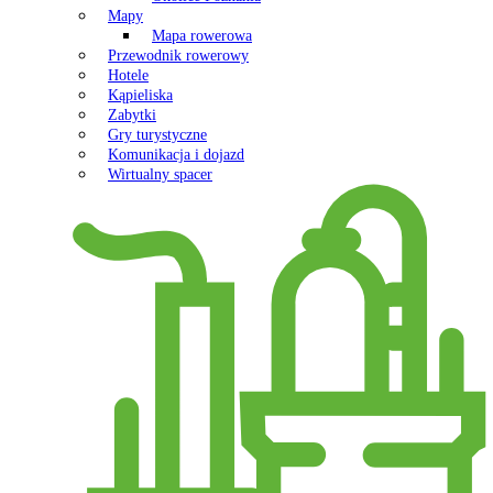
Mapy
Mapa rowerowa
Przewodnik rowerowy
Hotele
Kąpieliska
Zabytki
Gry turystyczne
Komunikacja i dojazd
Wirtualny spacer