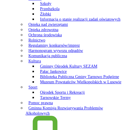
Szkoły
Przedszkola
Żłobki
Informacja o stanie realizacji zadań oświatowych
Opieka nad zwierzętami
Opieka zdrowotna
Ochrona środowiska
Rolnictwo
Regulaminy konkursów/imprez
Harmonogram wywozu odpadów
Komunikacja publiczna
Kultura
Gminny Ośrodek Kultury SEZAM
Pałac Jankowice
Biblioteka Publiczna Gminy Tarnowo Podgórne
Muzeum Powstańców Wielkopolskich w Lusowie
Sport
Ośrodek Sportu i Rekreacji
Tarnowskie Termy
Pomoc prawna
Gminna Komisja Rozwiązywania Problemów
Alkoholowych