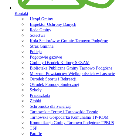
Kontakt
Urząd Gminy
Inspektor Ochrony Danych
Rada Gminy
Sołectwa
Koła Seniorów w Gminie Tarnowo Podgórne
Straż Gminna
Policja
Pogotowie gazowe
Gminny Ośrodek Kultury SEZAM
Biblioteka Publiczna Gminy Tarnowo Podgórne
Muzeum Powstańców Wielkopolskich w Lusowie
Ośrodek Sportu i Rekreacji
Ośrodek Pomocy Społecznej
Szkoły
Przedszkola
Żłobki
Schronisko dla zwierząt
Tarnowskie Termy i Tarnowskie Tężnie
Tarnowska Gospodarka Komunalna TP-KOM
Komunikacja Gminy Tarnowo Podgórne TPBUS
TSP
Parafie