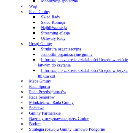
Mobilizacja społeczna
Wójt
Rada Gminy
Skład Rady
Skład Komisji
Najbliższa sesja
Streaming eSesja
Uchwały Rady
Urząd Gminy
Struktura organizacyjna
Jednostki organizacyjne gminy
Informacja o zakresie działalności Urzędu w tekście
łatwym do czytania
Informacja o zakresie działalności Urzędu w języku
migowym
Mapa Gminy
Rada Sportu
Rada Przedsiębiorców
Rada Seniorów
Młodzieżowa Rada Gminy
Sołectwa
Gminy Partnerskie
Nagrody przyznawane przez Gminę
Budżet
Strategia rozwoju Gminy Tarnowo Podgórne