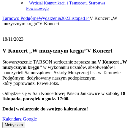
Wydział Komunikacji i Transportu Starostwa
Powiatowego
Tarnowo Podgórne
Wydarzenia
2023
listopad
14
V Koncert „W
muzycznym kręgu”V Koncert
18/11/2023
V Koncert „W muzycznym kręgu”V Koncert
Stowarzyszenie TARSON serdecznie zaprasza
na V Koncert „W
muzycznym kręgu”
w wykonaniu uczniów, absolwentów i
nauczycieli Samorządowej Szkoły Muzycznej I st. w Tarnowie
Podgórnym dedykowany naszym podopiecznym,
który poprowadzi Paweł Joks.
Odbędzie się w Sali Koncertowej Pałacu Jankowice w sobotę,
18
listopada, początek o godz. 17:00.
Dodaj wydarzenie do swojego kalendarza!
Kalendarz Google
Metryczka