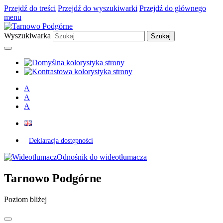
Przejdź do treści
Przejdź do wyszukiwarki
Przejdź do głównego
menu
Wyszukiwarka
A
A
A
Deklaracja dostępności
Odnośnik do wideotłumacza
Tarnowo Podgórne
Poziom bliżej