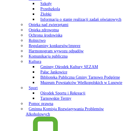
Szkoły
Przedszkola
Żłobki
Informacja o stanie realizacji zadań oświatowych
Opieka nad zwierzętami
Opieka zdrowotna
Ochrona środowiska
Rolnictwo
Regulaminy konkursów/imprez
Harmonogram wywozu odpadów
Komunikacja publiczna
Kultura
Gminny Ośrodek Kultury SEZAM
Pałac Jankowice
Biblioteka Publiczna Gminy Tarnowo Podgórne
Muzeum Powstańców Wielkopolskich w Lusowie
Sport
Ośrodek Sportu i Rekreacji
Tarnowskie Termy
Pomoc prawna
Gminna Komisja Rozwiązywania Problemów
Alkoholowych