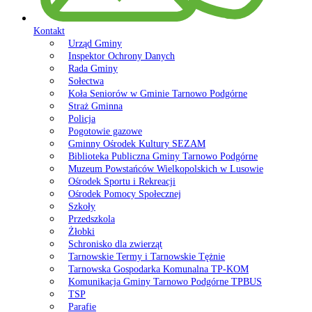
Kontakt
Urząd Gminy
Inspektor Ochrony Danych
Rada Gminy
Sołectwa
Koła Seniorów w Gminie Tarnowo Podgórne
Straż Gminna
Policja
Pogotowie gazowe
Gminny Ośrodek Kultury SEZAM
Biblioteka Publiczna Gminy Tarnowo Podgórne
Muzeum Powstańców Wielkopolskich w Lusowie
Ośrodek Sportu i Rekreacji
Ośrodek Pomocy Społecznej
Szkoły
Przedszkola
Żłobki
Schronisko dla zwierząt
Tarnowskie Termy i Tarnowskie Tężnie
Tarnowska Gospodarka Komunalna TP-KOM
Komunikacja Gminy Tarnowo Podgórne TPBUS
TSP
Parafie