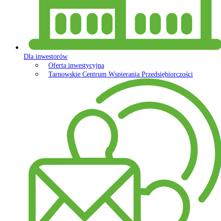
Dla inwestorów
Oferta inwestycyjna
Tarnowskie Centrum Wspierania Przedsiębiorczości