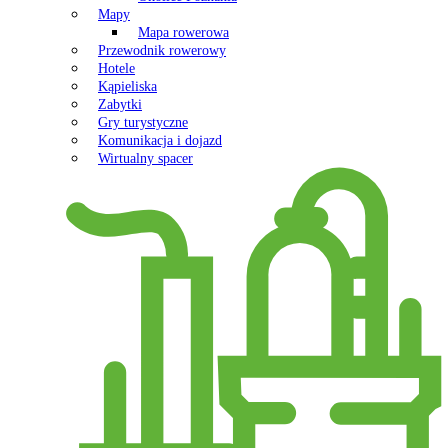
Mapy
Mapa rowerowa
Przewodnik rowerowy
Hotele
Kąpieliska
Zabytki
Gry turystyczne
Komunikacja i dojazd
Wirtualny spacer