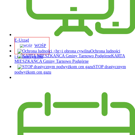
E-Urząd
WOŚP
Ochrona ludności
KARTA
i obrona cywilna
MIESZKAŃCA Gminy Tarnowo Podgórne
STOP drastycznym
podwyżkom cen gazu