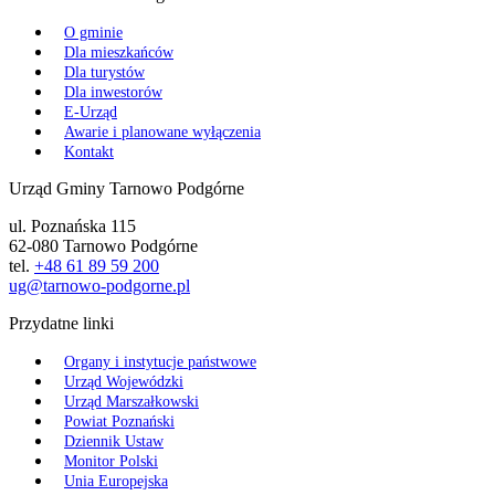
O gminie
Dla mieszkańców
Dla turystów
Dla inwestorów
E-Urząd
Awarie i planowane wyłączenia
Kontakt
Urząd Gminy Tarnowo Podgórne
ul. Poznańska 115
62-080 Tarnowo Podgórne
tel.
+48 61 89 59 200
ug@tarnowo-podgorne.pl
Przydatne linki
Organy i instytucje państwowe
Urząd Wojewódzki
Urząd Marszałkowski
Powiat Poznański
Dziennik Ustaw
Monitor Polski
Unia Europejska