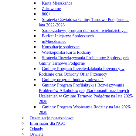
Karta Mieszkańca
Zdrowotne
800+
Strategia Oświatowa Gminy Tarnowo Podgórne na
lata 2022-2026
Samorządowy program dla rodzin wielodzietnych
Budżet Inicjatyw Społecznych
mMieszkaniec
Konsultacje społeczne
Wielkopolska Karta Rodziny
Strategia Rozwiązywania Problemów Społecznych
Gminy Tarnowo Podgórne
Gminny Program Przeciwdziałania Przemocy w
Rodzinie oraz Ochrony Ofiar Przemocy
Gminny program budowy mieszkań
Gminny Program Profilaktyki i Rozwiązywania
Problemów Alkoholowych, Narkomanii oraz Innych
Uzależnień w Gminie Tarnowo Podgórne na lata 2025-
2028
Gminny Program Wspierania Rodziny na lata 2026-
2028
Organizacje pozarządowe
Informator dla NGO
Odpady
Oświata