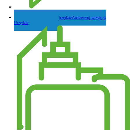
Zadaj pytanie Wójtowi
Zarezerwuj wizytę w
Urzędzie